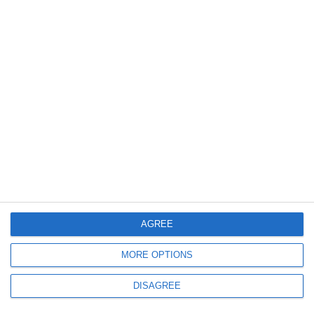
CS Constructorul Constanța, succes la scor în meciul cu Voința Siminoc
1089
28 Jul, 2026 10:42
Fotbal Constanța
Campionatul de old-boys. Ce rezultate s-au înregistrat în etapa a 12-a
(Clasament)
AGREE
MORE OPTIONS
DISAGREE
1599
22 Jul, 2026 11:18