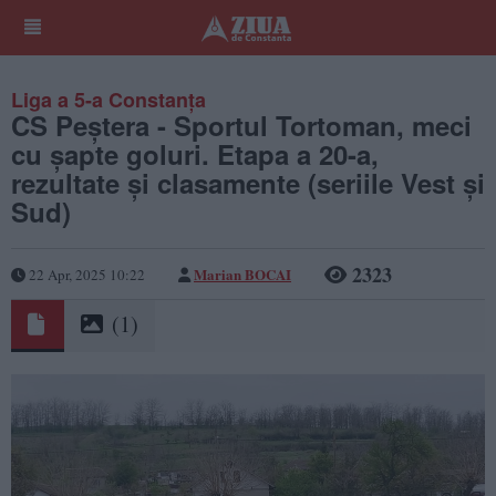
Liga a 5-a Constanța
CS Peștera - Sportul Tortoman, meci
cu șapte goluri. Etapa a 20-a,
rezultate și clasamente (seriile Vest și
Sud)
2323
Marian BOCAI
22 Apr, 2025 10:22
(1)