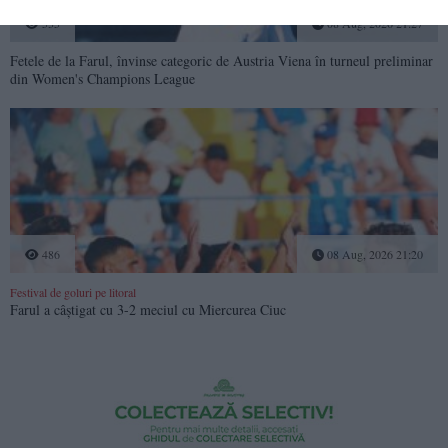
535
08 Aug, 2026 21:27
Fetele de la Farul, învinse categoric de Austria Viena în turneul preliminar
din Women's Champions League
486
08 Aug, 2026 21:20
Festival de goluri pe litoral
Farul a câștigat cu 3-2 meciul cu Miercurea Ciuc