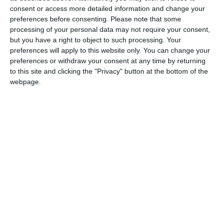
consent or access more detailed information and change your
6. Speranța Castelu – 31p
preferences before consenting.
Please note that some
7. Real Năvodari – 28p
processing of your personal data may not require your consent,
8. Flacăra Crucea – 27p
but you have a right to object to such processing. Your
9. Voința Valu lui Traian – 24p
preferences will apply to this website only. You can change your
10. Viitorul Fântânele – 23p
preferences or withdraw your consent at any time by returning
11. Pescarul Ghindărești – 21p
to this site and clicking the "Privacy" button at the bottom of the
12. Dacia Mircea Vodă – 12p
webpage.
13. Pescărușul Gârliciu – 10p
14. Viitorul Cuza Vodă – 7p
Seria Sud (20 etape)
1. Gloria Albești – 57p
2. Sparta Techirghiol II – 44p
3. Progresul Osmancea – 33p
4. Avântul Comana – 31p
5. Luceafărul Amzacea – 30p
6. Viitorul Pecineaga – 28p