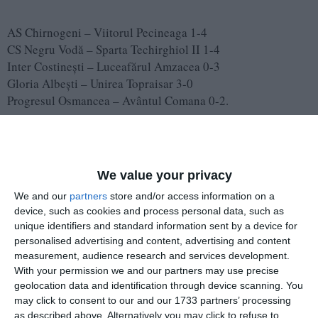
AS Chirnogeni – Viitorul Pecineaga 1-4
CS Negru Vodă – Sparta Techirghiol II 1-4
Inter Costinești – Luceafărul Amzacea 0-3
Gloria Albești – Unirea Topraisar 3-0
Progresul Osmancea – Avântul Comana 0-2.
Clasamente
We value your privacy
We and our
partners
store and/or access information on a
Seria Nord (19 etape)
device, such as cookies and process personal data, such as
unique identifiers and standard information sent by a device for
personalised advertising and content, advertising and content
1. Litoral Sport 2022 Corbu – 45p
measurement, audience research and services development.
2. Danubius Rasova – 42p
With your permission we and our partners may use precise
3. Voința Siminoc – 40p
geolocation data and identification through device scanning. You
4. Axiopolis Cernavodă II – 39p
may click to consent to our and our 1733 partners’ processing
5. Recolta Nicolae Bălcescu – 35p
as described above. Alternatively you may click to refuse to