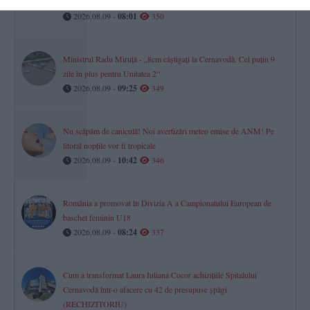
Ucraina
2026.08.09 -
08:01
350
Ministrul Radu Miruță - „8cm câștigați la Cernavodă. Cel puțin 9
zile în plus pentru Unitatea 2“
2026.08.09 -
09:25
349
Nu scăpăm de caniculă! Noi avertizări meteo emise de ANM! Pe
litoral nopțile vor fi tropicale
2026.08.09 -
10:42
346
România a promovat în Divizia A a Campionatului European de
baschet feminin U18
2026.08.09 -
08:24
337
Cum a transformat Laura Iuliana Cocor achizițiile Spitalului
Cernavodă într-o afacere cu 42 de presupuse șpăgi
(RECHIZITORIU)