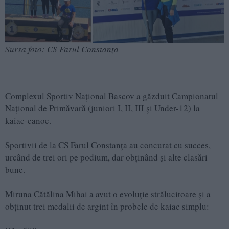
Sursa foto: CS Farul Constanța
Complexul Sportiv Național Bascov a găzduit Campionatul
Național de Primăvară (juniori I, II, III și Under-12) la
kaiac-canoe.
Sportivii de la CS Farul Constanța au concurat cu succes,
urcând de trei ori pe podium, dar obținând și alte clasări
bune.
Miruna Cătălina Mihai a avut o evoluție strălucitoare și a
obținut trei medalii de argint în probele de kaiac simplu: