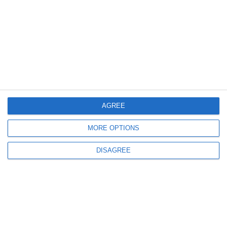
1061
17 Jun, 2026 10:52
Gimnastele de la CS Farul Constanța, remarcate la Campionatul Național -
etapa a doua
AGREE
MORE OPTIONS
DISAGREE
923
16 Jun, 2026 14:31
Doi boxeri de la CS Farul Constanța, pe primul loc la gala „Centura Cetății
Callatis“, de la Mangalia