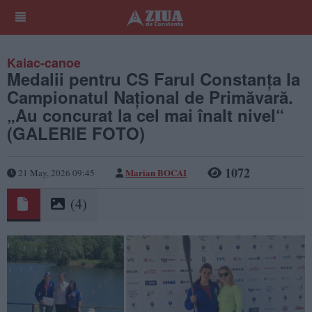
Kaiac-canoe
Medalii pentru CS Farul Constanța la
Campionatul Național de Primăvară.
„Au concurat la cel mai înalt nivel“
(GALERIE FOTO)
1072
Marian BOCAI
21 May, 2026 09:45
(4)