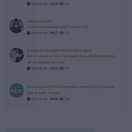
2026.08.09 -
12:40
333
Calendar-Ortodox
Ce sfinți sunt prăznuiți astăzi, 9 august 2026
2026.08.09 -
08:37
317
România la mâna importului de forță de muncă
Sute de meserii au rămas fără oameni. Lista oficială a meseriilor
„de care depinde economia”
2026.08.09 -
10:21
315
Te simți norocos? Premii importante sunt puse în joc la tragerile
Loto de astăzi, 9 august
2026.08.09 -
09:06
302