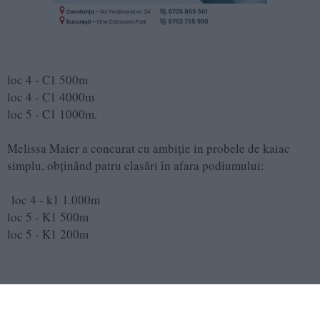
loc 4 - C1 500m
loc 4 - C1 4000m
loc 5 - C1 1000m.
Melissa Maier a concurat cu ambiție in probele de kaiac
simplu, obținând patru clasări în afara podiumului:
loc 4 - k1 1.000m
loc 5 - K1 500m
loc 5 - K1 200m
loc 5 - K1 4.000m.