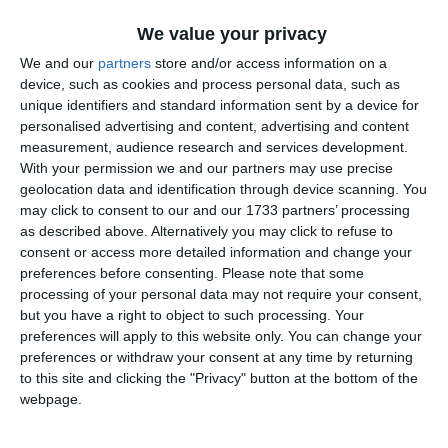
Cei trei sportivi ai noștri au concurat la cel mai înalt
We value your privacy
nivel și au demonstrat forță, tehnică și o determinare
incredibilă pe apă. Felicitări tuturor pentru dăruire!,
We and our
partners
store and/or access information on a
este mesajul CS Farul Constanța.
device, such as cookies and process personal data, such as
unique identifiers and standard information sent by a device for
personalised advertising and content, advertising and content
measurement, audience research and services development.
Sursa foto galerie: CS Farul Constanța
With your permission we and our partners may use precise
geolocation data and identification through device scanning. You
may click to consent to our and our 1733 partners’ processing
Citește și:
as described above. Alternatively you may click to refuse to
consent or access more detailed information and change your
Atletism
preferences before consenting.
Please note that some
CS Farul Constanța, pe podium la Cupa Municipiului
processing of your personal data may not require your consent,
București. „Promisiune pentru viitor“ (GALERIE FOTO)
but you have a right to object to such processing. Your
preferences will apply to this website only. You can change your
preferences or withdraw your consent at any time by returning
Adaugă-ne ca sursă în Google
to this site and clicking the "Privacy" button at the bottom of the
webpage.
Urmărește-ne pe Google News
Urmărește-ne pe Whatsapp