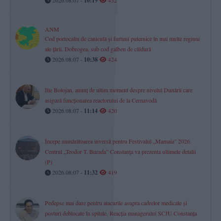
10:19
ANM
Cod portocaliu de caniculă și furtuni puternice în mai multe regiuni
ale țării. Dobrogea, sub cod galben de căldură
2026.08.07 -
10:38
424
Ilie Bolojan, anunț de ultim moment despre nivelul Dunării care
asigură funcționarea reactorului de la Cernavodă
2026.08.07 -
11:14
420
Începe numărătoarea inversă pentru Festivalul „Mamaia” 2026.
Centrul „Teodor T. Burada” Constanța va prezenta ultimele detalii
(P)
2026.08.07 -
11:32
419
Pedepse mai dure pentru atacurile asupra cadrelor medicale și
posturi deblocate în spitale. Reacția managerului SCJU Constanța