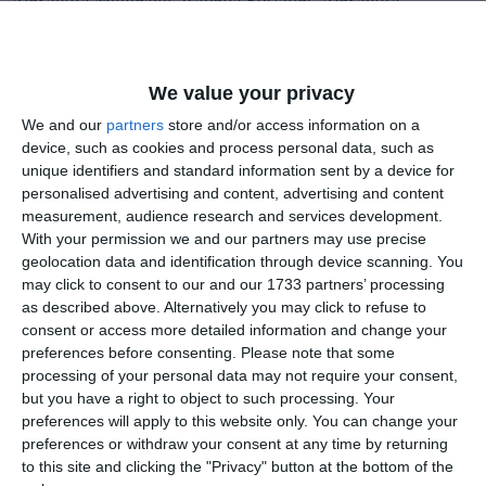
Ardelianu, Andreea Nastu
Trifu Edward U14 – loc 1 200m
We value your privacy
We and our
partners
store and/or access information on a
device, such as cookies and process personal data, such as
unique identifiers and standard information sent by a device for
personalised advertising and content, advertising and content
Munteanu Alexandra U13 – loc 3 200m
measurement, audience research and services development.
With your permission we and our partners may use precise
Daria U12 – loc 1 lungime, loc 2 600m
geolocation data and identification through device scanning. You
may click to consent to our and our 1733 partners’ processing
Andreea U14 – loc 2 lungime
as described above. Alternatively you may click to refuse to
consent or access more detailed information and change your
Antrenor: Evelina Lisenco.
preferences before consenting.
Please note that some
processing of your personal data may not require your consent,
but you have a right to object to such processing. Your
Sursa foto galerie: CS Farul Constanța
preferences will apply to this website only. You can change your
preferences or withdraw your consent at any time by returning
Citește și:
to this site and clicking the "Privacy" button at the bottom of the