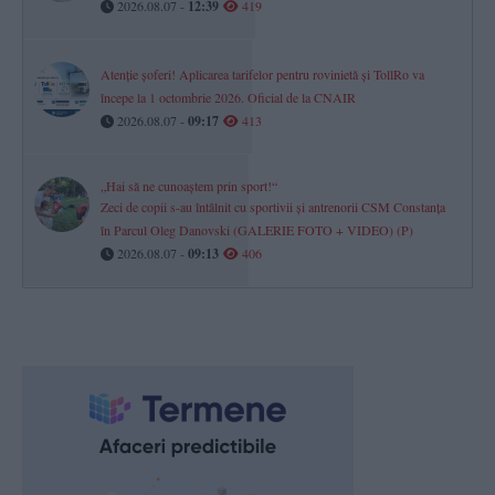
2026.08.07 -
12:39
419
Atenție șoferi! Aplicarea tarifelor pentru rovinietă și TollRo va
începe la 1 octombrie 2026. Oficial de la CNAIR
2026.08.07 -
09:17
413
„Hai să ne cunoaștem prin sport!“
Zeci de copii s-au întâlnit cu sportivii și antrenorii CSM Constanța
în Parcul Oleg Danovski (GALERIE FOTO + VIDEO) (P)
2026.08.07 -
09:13
406