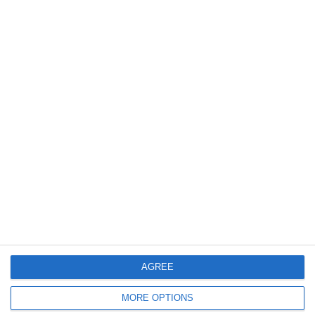
1051
17 Jun, 2026 10:52
Gimnastele de la CS Farul Constanța, remarcate la Campionatul Național -
etapa a doua
915
16 Jun, 2026 14:31
Doi boxeri de la CS Farul Constanța, pe primul loc la gala „Centura Cetății
Callatis“, de la Mangalia
AGREE
MORE OPTIONS