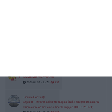
RAJA SA
Avarie pe aleea Topolog din Constanța. Mai mulți consumatori au
rămas fără apă la robinete
2026.08.07 -
08:46
545
Știri Constanța azi
VIDEO. Salvamarii trag un nou semnal de alarmă după o
intervenție la limită-„Dacă vezi că nu te ții bine pe picioare, stai pe
nisip“
2026.08.07 -
14:01
538
Două medicamente cunoscute, retrase preventiv din farmacii.
ANMDMR face verificări
2026.08.07 -
13:22
452
Sănătate Constanța
Legea nr. 166/2026 a fost promulgată. Închisoare pentru atacurile
asupra cadrelor medicale și liber la angajări (DOCUMENT)
2026.08.07 -
432