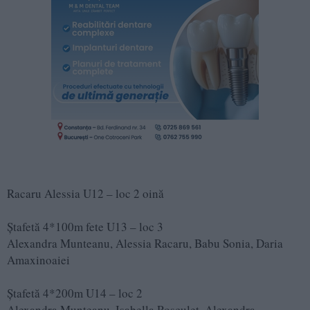
Racaru Alessia U12 – loc 2 oină
Ștafetă 4*100m fete U13 – loc 3
Alexandra Munteanu, Alessia Racaru, Babu Sonia, Daria
Amaxinoaiei
Ștafetă 4*200m U14 – loc 2
Alexandra Munteanu, Isabella Roșculeț, Alexandra