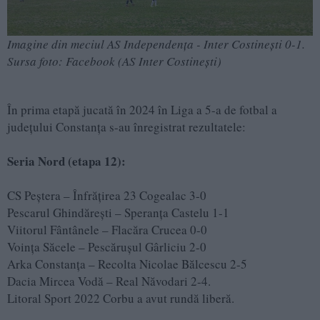
Imagine din meciul AS Independența - Inter Costinești 0-1.
Sursa foto: Facebook (AS Inter Costinești)
În prima etapă jucată în 2024 în Liga a 5-a de fotbal a
județului Constanța s-au înregistrat rezultatele:
Seria Nord (etapa 12):
CS Peștera – Înfrățirea 23 Cogealac 3-0
Pescarul Ghindărești – Speranța Castelu 1-1
Viitorul Fântânele – Flacăra Crucea 0-0
Voința Săcele – Pescărușul Gârliciu 2-0
Arka Constanța – Recolta Nicolae Bălcescu 2-5
Dacia Mircea Vodă – Real Năvodari 2-4.
Litoral Sport 2022 Corbu a avut rundă liberă.