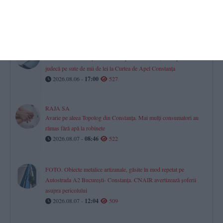
deciziilor financiare și dialogului în relații
2026.08.07 -
08:07
532
Investiție de aproape un milion de euro la Agigea
Poarta Deltei SRL își extinde complexul din Port, în timp ce se
judecă pe sute de mii de lei la Curtea de Apel Constanța
2026.08.06 -
17:00
527
RAJA SA
Avarie pe aleea Topolog din Constanța. Mai mulți consumatori au
rămas fără apă la robinete
2026.08.07 -
08:46
522
FOTO. Obiecte metalice artizanale, găsite în mod repetat pe
Autostrada A2 București- Constanța. CNAIR avertizează șoferii
asupra pericolului
2026.08.07 -
12:04
509