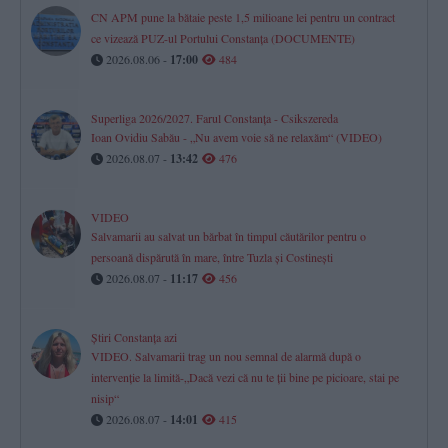
CN APM pune la bătaie peste 1,5 milioane lei pentru un contract
ce vizează PUZ-ul Portului Constanța (DOCUMENTE)
2026.08.06 -
17:00
484
Superliga 2026/2027. Farul Constanța - Csikszereda
Ioan Ovidiu Sabău - „Nu avem voie să ne relaxăm“ (VIDEO)
2026.08.07 -
13:42
476
VIDEO
Salvamarii au salvat un bărbat în timpul căutărilor pentru o
persoană dispărută în mare, între Tuzla și Costinești
2026.08.07 -
11:17
456
Știri Constanța azi
VIDEO. Salvamarii trag un nou semnal de alarmă după o
intervenție la limită-„Dacă vezi că nu te ții bine pe picioare, stai pe
nisip“
2026.08.07 -
14:01
415