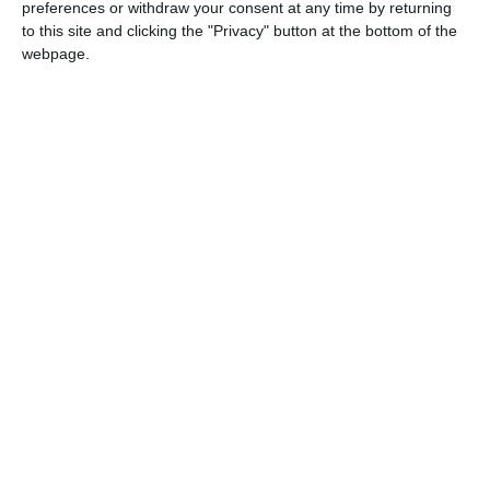
preferences or withdraw your consent at any time by returning
(13m).
to this site and clicking the "Privacy" button at the bottom of the
webpage.
Seria Vest:
1. Gloria Băneasa II – 35p (13m), 2. Inter Ion
Corvin – 27p (14m), 3. Sport Prim Oltina – 24p (13m), 4.
Trophaeum Adamclisi – 23p (14m), 5. Voința Cochirleni –
23p (14m), 6. AS Ciocârlia – 17p (14m), 7. Axiopolis
Cernavodă II – 4p (14m), 8. Marmura Deleni – 3p (14m).
Sursa foto: Facebook (AS Inter Costinești)
Citește și:
Fotbal
Liga a 5-a Constanța. Rezultatele din cele trei serii +
clasamentele
Adaugă-ne ca sursă în Google
Urmărește-ne pe Google News