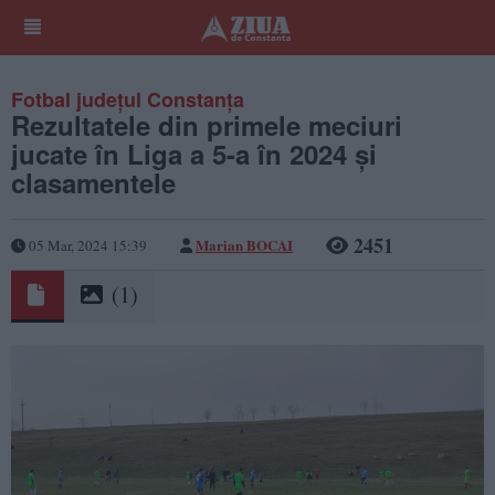
Fotbal județul Constanța
Rezultatele din primele meciuri
jucate în Liga a 5-a în 2024 și
clasamentele
2451
Marian BOCAI
05 Mar, 2024 15:39
(1)