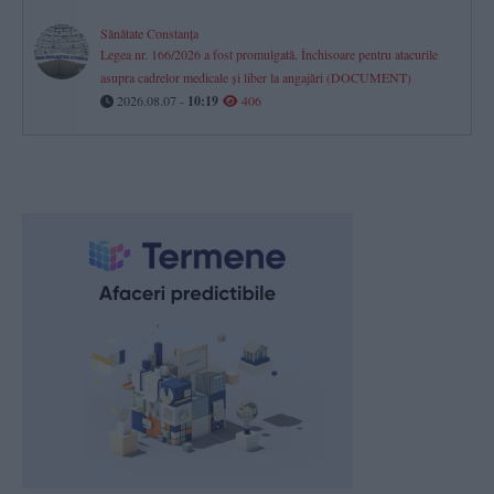
Sănătate Constanța
Legea nr. 166/2026 a fost promulgată. Închisoare pentru atacurile
asupra cadrelor medicale și liber la angajări (DOCUMENT)
2026.08.07 -
10:19
406