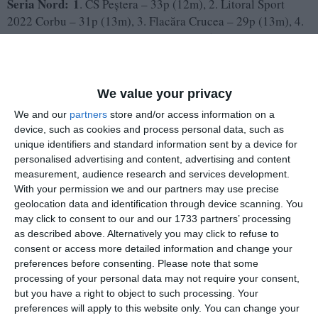
Seria Nord: 1
. CS Peștera – 33p (12m), 2. Litoral Sport
2022 Corbu – 31p (13m), 3. Flacăra Crucea – 29p (13m), 4.
Recolta Nicolae Bălcescu – 28p (12m), 5. Voința Săcele –
27p (13m), 6. Dacia Mircea Vodă – 21p (12m), 7. Speranța
Castelu – 19p (13m), 8. Real Năvodari – 14p (13m), 9.
Înfrățirea 23 Cogealac – 11p (12m), 10. Pescărușul Gârliciu
We value your privacy
– 7p (13m), 11. Pescarul Ghindărești – 7p (12m), 12.
We and our
partners
store and/or access information on a
Viitorul Fântânele – 6p (11m), 13. AS Arka Constanța – 3p
device, such as cookies and process personal data, such as
(13).
unique identifiers and standard information sent by a device for
personalised advertising and content, advertising and content
Seria Sud: 1
. Gloria Albești – 30p (13m), 2. Aurora 23
measurement, audience research and services development.
August – 29p (13m), 3. Inter Costinești – 27p (13m), 4.
With your permission we and our partners may use precise
geolocation data and identification through device scanning. You
Unirea 23 Cobadin – 26p (13m), 5. Voința Siminoc – 24p
may click to consent to our and our 1733 partners’ processing
(13m), 6. Avântul Comana – 23p (13m), 7. AS Viișoara –
as described above. Alternatively you may click to refuse to
21p (13m), 8. Constructorul Topraisar – 20p (13m), 9.
consent or access more detailed information and change your
Progresul Osmancea – 20p (14m), 10. Șoimii Topraisar –
preferences before consenting.
Please note that some
19p (13m), 11. Unirea Topraisar – 13p (13m), 12. AS
processing of your personal data may not require your consent,
Independența – 9p (13m), 13. CS Negru Vodă – 7p (13m),
but you have a right to object to such processing. Your
14. Luceafărul Amzacea – 7p (13m), 15. AS Chirnogeni – 1p
preferences will apply to this website only. You can change your