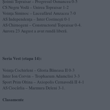
Șoimii Topraisar – Progresul Osmancea 0-5
CS Negru Vodă – Unirea Topraisar 1-2
Voința Siminoc – Luceafărul Amzacea 7-0
AS Independența – Inter Costinești 0-1
AS Chirnogeni – Constructorul Topraisar 0-4.
Aurora 23 August a avut rundă liberă.
Seria Vest (etapa 14):
Voința Cochirleni – Gloria Băneasa II 0-3
Inter Ion Corvin – Trophaeum Adamclisi 3-3
Sport Prim Oltina – Axiopolis Cernavodă II 4-1
AS Ciocârlia – Marmura Deleni 3-1.
Clasamente