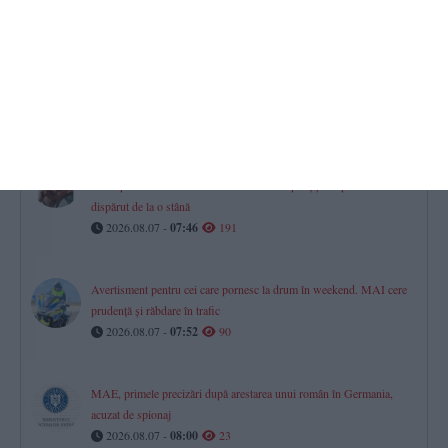
2026.08.06 -
17:00
453
CN APM pune la bătaie peste 1,5 milioane lei pentru un contract
ce vizează PUZ-ul Portului Constanța (DOCUMENTE)
2026.08.06 -
17:00
430
Alertă în județul Constanța!
Un copil de 3 ani din Corbu este căutat de polițiști după ce a
dispărut de la o stână
2026.08.07 -
07:46
191
Avertisment pentru cei care pornesc la drum în weekend. MAI cere
prudență și răbdare în trafic
2026.08.07 -
07:52
90
MAE, primele precizări după arestarea unui român în Germania,
acuzat de spionaj
2026.08.07 -
08:00
23