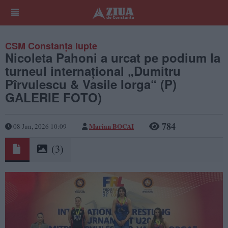
CSM Constanța lupte
Nicoleta Pahoni a urcat pe podium la
turneul internațional „Dumitru
Pîrvulescu & Vasile Iorga“ (P)
GALERIE FOTO)
784
Marian BOCAI
08 Jun, 2026 10:09
(3)