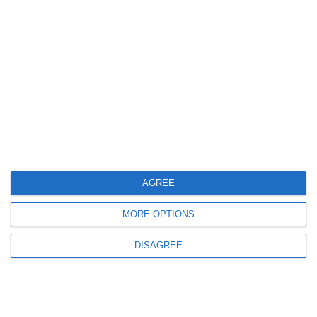
1781
18 Oct, 2023 14:45
Lupte
CSS Mangalia, vicecampioană națională la categoria Under-17 (GALERIE
FOTO)
ULTIMELE ARTICOLE DIN ACEEASI CATEGORIE
AGREE
MORE OPTIONS
DISAGREE
736
06 Aug, 2026 17:00
Farul Constanța întâlnește ultima clasată
Gheorghe Popescu - „Vom avea meci greu. Csikszereda va veni să-și vândă