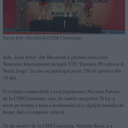
Sursa foto: Facebook (CSM Constanța)
Sala „Ioan Soter” din București a găzduit întrecerile
Turneului Internațional de lupte U20 "Dumitru Pîrvulescu &
Vasile Iorga" la care au participat peste 250 de sportivi din
18 țări.
O evoluție remarcabilă a avut luptătoarea Nicoleta Pahoni,
de la CSM Constanța, care, în cadrul categoriei 76 kg, a
urcat pe treapta a treia a podiumului și a câștigat medalia de
bronz, într-o companie selectă.
Un alt sportiv de la CSM Constanța, Valentin Rusu, s-a