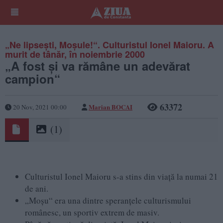
„Ne lipsești, Moșule!“. Culturistul Ionel Maioru. A
murit de tânăr, în noiembrie 2000
„A fost și va rămâne un adevărat
campion“
63372
Marian BOCAI
20 Nov, 2021 00:00
(1)
Culturistul Ionel Maioru s-a stins din viață la numai 21
de ani.
„Moșu“ era una dintre speranțele culturismului
românesc, un sportiv extrem de masiv.