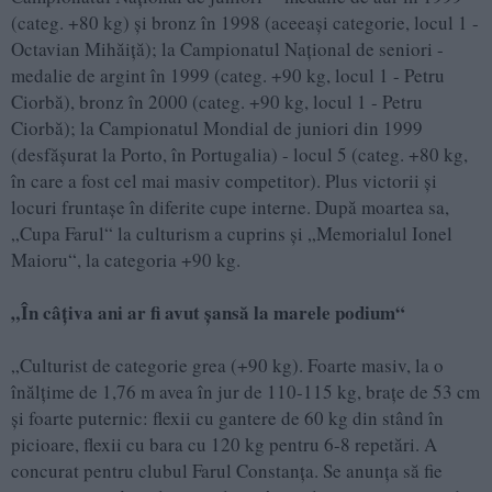
(categ. +80 kg) și bronz în 1998 (aceeași categorie, locul 1 -
Octavian Mihăiță); la Campionatul Național de seniori -
medalie de argint în 1999 (categ. +90 kg, locul 1 - Petru
Ciorbă), bronz în 2000 (categ. +90 kg, locul 1 - Petru
Ciorbă); la Campionatul Mondial de juniori din 1999
(desfășurat la Porto, în Portugalia) - locul 5 (categ. +80 kg,
în care a fost cel mai masiv competitor). Plus victorii și
locuri fruntașe în diferite cupe interne. După moartea sa,
„Cupa Farul“ la culturism a cuprins și „Memorialul Ionel
Maioru“, la categoria +90 kg.
„În câțiva ani ar fi avut șansă la marele podium“
„Culturist de categorie grea (+90 kg). Foarte masiv, la o
înălțime de 1,76 m avea în jur de 110-115 kg, brațe de 53 cm
și foarte puternic: flexii cu gantere de 60 kg din stând în
picioare, flexii cu bara cu 120 kg pentru 6-8 repetări. A
concurat pentru clubul Farul Constanța. Se anunța să fie