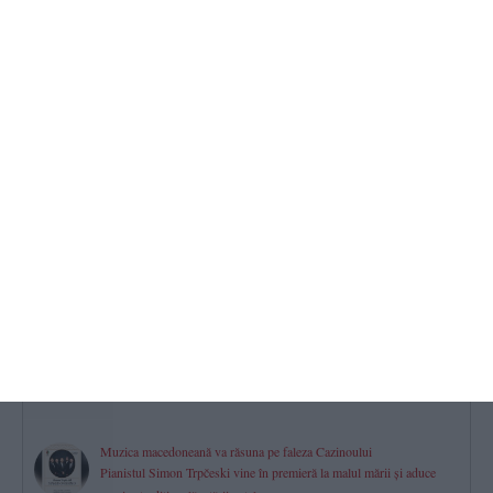
Tradiții pentru spor și sănătate la Schimbarea la Față! Dacă astăzi
vremea este însorită, toamna va fi una roditoare și îmbelșugată
2026.08.06 -
09:22
304
Cine organizează festivalurile de muzică ușoară și muzică populară
„Mamaia”, ediția 2026? Centrul „Teodor T. Burada” Constanța a
plătit peste 5,6 milioane lei (DOCUMENT)
2026.08.06 -
10:48
298
Trafic dirijat pe DN 2B, după răsturnarea unui autocamion.
Restricții pentru vehiculele de peste 7,5 tone în județele aflate sub
Cod Roșu de caniculă
2026.08.06 -
08:00
292
Muzica macedoneană va răsuna pe faleza Cazinoului
Pianistul Simon Trpčeski vine în premieră la malul mării și aduce