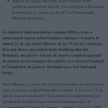
Până să se stingă din viață, Ionel Maioru ieșise
campion national de juniori, vicecampion al României
la seniori și se clasase pe locul 5 la Campionatul
Mondial de juniori.
La mijlocul lunii noiembrie a anului 2000, o veste a
înmărmurit lumea culturismului românesc: a murit, la
numai 21 de ani, Ionel Maioru, de la CS Farul Constanța.
Era una dintre speranțele body-building-ului din
România, un sportiv extrem de masiv, campion național
de juniori și vicecampion la seniori, cu o clasare fruntașă
la Mondialele de juniori. Destinul său a fost însă unul
tragic.
Ionel Maioru s-a stins din viață în urma unui accident rutier,
viața și cariera sa fiind întrerupte nemilos. S-au scurs 21 de
ani de la acea nenorocire! În palmaresul competițional al
sportivului de până la groaznicul eveniment stau: la
Campionatul Național de juniori - medalie de aur în 1999