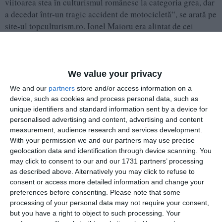
viitoarea stea în culturismul românesc la categoria grea, dar
a decedat într-un tragic accident de motocicletă“, se arată pe
site-ul topculturism.ro. Ionel Maioru era alintat de cei
apropiați „Moșu“. „Era foarte iubit, galerie mare la
concursuri. Promitea la 20 ani să devină un mare campion.
Păcat că atât a vrut Dumnezeu să fie pe pământ. 1979 - 2000.
RIP!“, „Da, și om frumos la suflet. Dumnezeu să-l
We value your privacy
odihnească!“, „Tocmai de asta era iubit. Suflet frumos,
We and our
partners
store and/or access information on a
modest. Așa ceva nu prea mai găsești în ziua de azi“, „În
device, such as cookies and process personal data, such as
câțiva ani ar fi avut șansă la marele podium“, „Un mare
unique identifiers and standard information sent by a device for
personalised advertising and content, advertising and content
campion“ sau „Copilul minune al culturismului românesc.
measurement, audience research and services development.
Ne lipsești, Moșule! 21 de ani fără tine!“, l-au pomenit
With your permission we and our partners may use precise
prietenii și cei care l-au iubit pe Ionel Maioru, la 21 de ani
geolocation data and identification through device scanning. You
de la moartea sa.
may click to consent to our and our 1731 partners’ processing
as described above. Alternatively you may click to refuse to
Antrenamentul de spate de la Oradea
consent or access more detailed information and change your
preferences before consenting.
Please note that some
processing of your personal data may not require your consent,
Din anul decesului său și în continuare, regretele nu au
but you have a right to object to such processing. Your
contenit, tuturor părându-le nespus de rău că sportul a