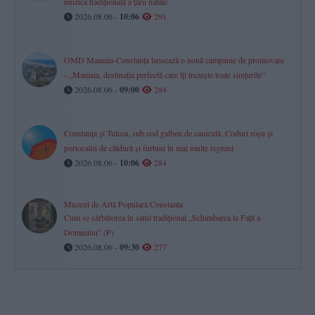
muzica tradițională a țării natale
2026.08.06 -
10:06
291
OMD Mamaia-Constanța lansează o nouă campanie de promovare
- „Mamaia, destinația perfectă care îți trezește toate simțurile”
2026.08.06 -
09:00
284
Constanța și Tulcea, sub cod galben de caniculă. Coduri roșu și
portocaliu de căldură și furtuni în mai multe regiuni
2026.08.06 -
10:06
284
Muzeul de Artă Populară Constanța
Cum se sărbătorea în satul tradițional „Schimbarea la Față a
Domnului” (P)
2026.08.06 -
09:30
277