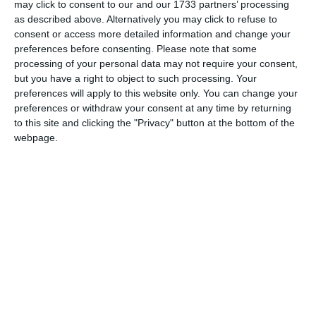
may click to consent to our and our 1733 partners’ processing
as described above. Alternatively you may click to refuse to
consent or access more detailed information and change your
preferences before consenting.
Please note that some
processing of your personal data may not require your consent,
but you have a right to object to such processing. Your
preferences will apply to this website only. You can change your
preferences or withdraw your consent at any time by returning
to this site and clicking the "Privacy" button at the bottom of the
webpage.
Claudiu Palaz – „Poziția PSD față de alianța ADU dovedește
încă o data că celor de la PSD le e frică de rămânerea pe
șecherul politic a alianței liberale. Reprezintă un real
pericol pentru că PNL este în scădere și ADU este opțiunea
pe secțiunea de dreapta în România. Ar trebui să ne
îngrijoreze nu blocare alianței și românii ar trebui să
realizeze că PSD se îndreaptă în a fi un partid comunist
socialist. Ne întoarcem, așadar la Ceaușescu și Stalin cu
partid unic. Daca nu le era frică de competiție putea să lase