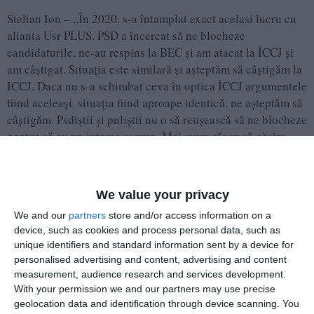
Stelian Ion – „În 2020, s-a întamplat exact acelasi lucru cu
alianta Usr PLUS. PSD a încercat să ne blocheze
candidaturile, ne-au respins la BEC și am atacat la ÎCCJ și
am câștigat. Situația este similară și așteptăm să câștigăm la
ICCJ. Daca nu s-a schimbat ceva în optica ÎCCJ argumentele
fiind aceleași, situația fiind aproape identică, ne așteptăm să
câștigăm. Psdiștii și pnliștii nu o să reușească să ne blocheze
pentru că au un interes comun. Mai avem răgaz să găsim
formula care să treacă de obstacolele pe care ni le pun. Este
un derapaj foarte puternic și foarte îngrijorător în ceea ce
privește democrația din România dacă încerci prin tertipuri
We value your privacy
din astea să blochezi formarea unei alianțe electorale. Cum
We and our
partners
store and/or access information on a
au facut cu comasarea așa fac cu formarea alianței.
device, such as cookies and process personal data, such as
unique identifiers and standard information sent by a device for
personalised advertising and content, advertising and content
measurement, audience research and services development.
With your permission we and our partners may use precise
geolocation data and identification through device scanning. You