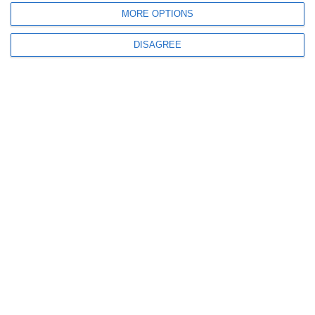
MORE OPTIONS
DISAGREE
588
04 Aug, 2026 17:06
PSD cere ANI, MAI și Parchetului să intervină în cazul Dominic Fritz și să
conteste ordinul prefectului de Timiș
853
31 Jul, 2026 22:48
Senatorul PNL Silviu Coșa - „Guvernul a decis stare de alertă pe august.
Importăm energie din Ucraina, Bulgaria și Grecia“