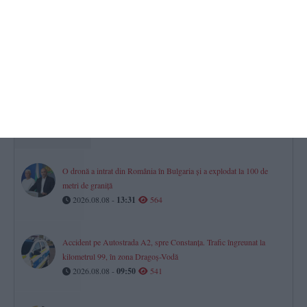
Ștefan din Constanța, vizată într-un dosar privind deșeurile.
Instanța a dispus o măsură preventivă
2026.08.08 -
09:22
632
CSM Constanța șah
Povestea lui George-Gabriel Grigore, Mare Maestru Internațional.
„Am știut că vei deveni jucător, că te-am văzut plângând la acel
meci“ (P)
2026.08.07 -
17:00
626
O dronă a intrat din România în Bulgaria și a explodat la 100 de
metri de graniță
2026.08.08 -
13:31
564
Accident pe Autostrada A2, spre Constanța. Trafic îngreunat la
kilometrul 99, în zona Dragoș-Vodă
2026.08.08 -
09:50
541