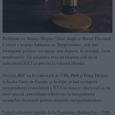
Probleme cu Alianța Dreptei Unite, după ce Biroul Electoral
Central a respins formarea sa. Drept urmare, cele trei
formațiuni politice vor merge mai departe, în instanță, iar în
următoarele zile am putea avea un răspuns cert de la
judecătorii ÎCCJ cu privire la viitorul alianței.
Decizia BEC va fi contestată de USR, PMP și Forța Dreptei
la Înalta Curte de Casație și Justiție, având ca suport
jurisprudența consolidată a ÎCCJ în materie electorală și, în
mod special, precedente referitoare la înregistrarea
alianțelor electorale pentru alegerile europarlamentare.
Liderii celor trei partide de la Constanța, Stelian Ion – USR,