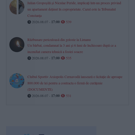
Iulian Gropoșilă și Niculae Peride, implicați într-un proces privind
un apartament deținut în coproprietate. Cazul este la Tribunalul
Constanța
2026.08.07 -
17:00
539
Răzbunare periculoasă din gelozie la Limanu
Un bărbat, condamnat la 3 ani și 6 luni de închisoare după ce a
incendiat camera tehnică a fostei soacre
2026.08.07 -
17:00
535
Clubul Sportiv Axiopolis Cernavodă lansează o licitație de aproape
800.000 de lei pentru a contracta o firmă de curățenie
(DOCUMENTE)
2026.08.07 -
17:00
531