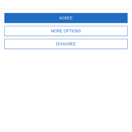
996
17 Oct, 2025 10:08
Alina Gorghiu- „Victimele violenței domestice nu vor mai plăti taxe de
AGREE
timbru la divorț și partaj“
MORE OPTIONS
DISAGREE
720
16 Sep, 2025 15:11
Parlamentul României
Prima ședință a Comisiei speciale comune „România fără violență
domestică”