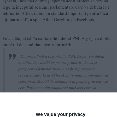
aşezată. Încă mai e timp şi sper ca acest proiect să devină
lege la începutul sesiunii parlamentare care va debuta la 1
februarie. Altfel, ratăm un standard important pentru încă
alţi patru ani", a spus Alina Gorghiu, pe Facebook.
Ea a adăugat că, în calitate de lider al PNL Argeş, va dubla
numărul de candidate pentru primării.
„Ca preşedintă a organizaţiei PNL Argeş, voi dubla
numărul de candidate pentru primării. Vocea şi
perspectiva femeilor trebuie să fie reprezentate
corespunzător la nivel local. Între timp, m-am alăturat
celor peste 20.000 de semnatari ai petiţiei prin care se
cere Parlamentului adoptarea unei legi care să
asigure includerea femeilor pe listele eligibile la
alegerile din 2024 şi o reprezentare corectă a femeilor
în Parlament", a afirmat Gorghiu.
We value your privacy