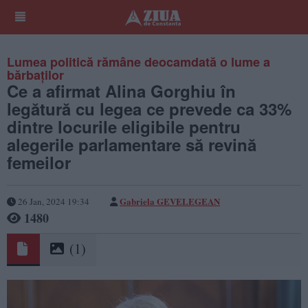
Lumea politică rămâne deocamdată o lume a
bărbaților
Ce a afirmat Alina Gorghiu în
legătură cu legea ce prevede ca 33%
dintre locurile eligibile pentru
alegerile parlamentare să revină
femeilor
Gabriela GEVELEGEAN
26 Jan, 2024 19:34
1480
(1)