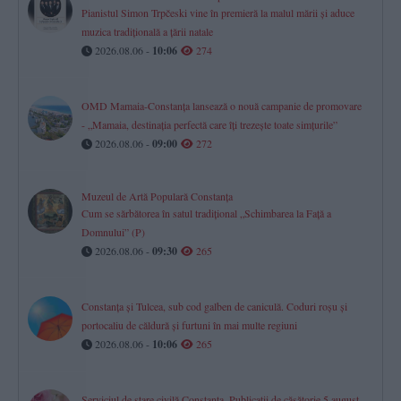
Pianistul Simon Trpčeski vine în premieră la malul mării și aduce
muzica tradițională a țării natale
2026.08.06 -
10:06
274
OMD Mamaia-Constanța lansează o nouă campanie de promovare
- „Mamaia, destinația perfectă care îți trezește toate simțurile”
2026.08.06 -
09:00
272
Muzeul de Artă Populară Constanța
Cum se sărbătorea în satul tradițional „Schimbarea la Față a
Domnului” (P)
2026.08.06 -
09:30
265
Constanța și Tulcea, sub cod galben de caniculă. Coduri roșu și
portocaliu de căldură și furtuni în mai multe regiuni
2026.08.06 -
10:06
265
Serviciul de stare civilă Constanţa. Publicaţii de căsătorie 5 august