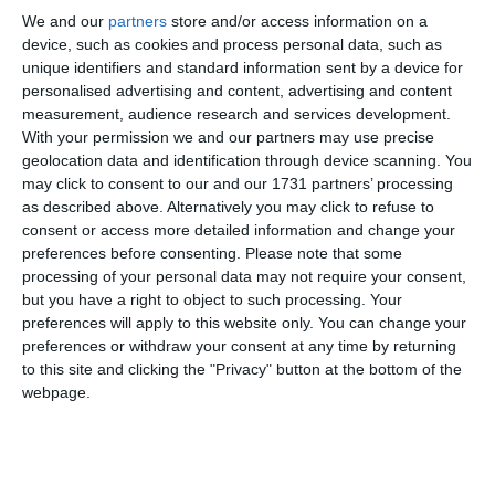
We and our
partners
store and/or access information on a
device, such as cookies and process personal data, such as
Citește și
unique identifiers and standard information sent by a device for
Ministrul Justiţiei, Alina Gorghiu și-a făcut cont de Tik-
personalised advertising and content, advertising and content
Tok pentru a comunica mai ușor cu tinerii
measurement, audience research and services development.
With your permission we and our partners may use precise
Adaugă-ne ca sursă în Google
geolocation data and identification through device scanning. You
may click to consent to our and our 1731 partners’ processing
Urmărește-ne pe Google News
as described above. Alternatively you may click to refuse to
consent or access more detailed information and change your
Urmărește-ne pe Whatsapp
preferences before consenting.
Please note that some
processing of your personal data may not require your consent,
but you have a right to object to such processing. Your
Ti-a placut articolul?
preferences will apply to this website only. You can change your
preferences or withdraw your consent at any time by returning
to this site and clicking the "Privacy" button at the bottom of the
webpage.