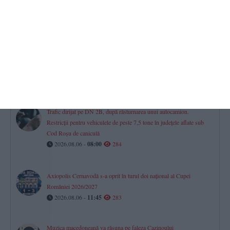
Constanța, amicale cu adversari din Bulgaria mai mari ca vârstă
(GALERIE FOTO)
2026.08.06 -
10:44
336
Tradiții pentru spor și sănătate la Schimbarea la Față! Dacă astăzi
vremea este însorită, toamna va fi una roditoare și îmbelșugată
2026.08.06 -
09:22
291
Trafic dirijat pe DN 2B, după răsturnarea unui autocamion.
Restricții pentru vehiculele de peste 7,5 tone în județele aflate sub
Cod Roșu de caniculă
2026.08.06 -
08:00
284
Axiopolis Cernavodă s-a oprit în turul doi național al Cupei
României 2026/2027
2026.08.06 -
11:45
283
Muzica macedoneană va răsuna pe faleza Cazinoului