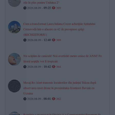
zile în plus pentru Unitatea 2“
2026.08.09 -
09:25
369
Cum a transformat Laura Iuliana Cocor achizițiile Spitalului
Cernavodă într-o afacere cu 42 de presupuse șpăgi
(RECHIZITORIU)
2026.08.09 -
12:40
369
Nu scăpăm de caniculă! Noi avertizări meteo emise de ANM! Pe
litoral nopțile vor fi tropicale
2026.08.09 -
10:42
364
Mesaj Ro Alert transmis locuitorilor din județul Tulcea după
observarea unor drone în proximitatea frontierei fluviale cu
Ucraina
2026.08.09 -
08:01
362
România a promovat în Divizia A a Campionatului European de