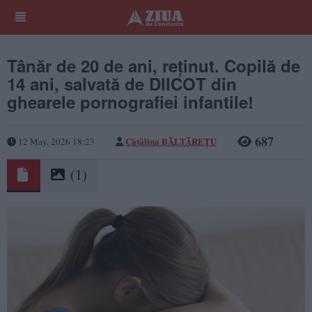
Tânăr de 20 de ani, reținut. Copilă de
14 ani, salvată de DIICOT din
ghearele pornografiei infantile!
687
Cătălina BĂLTĂREȚU
12 May, 2026 18:23
(1)