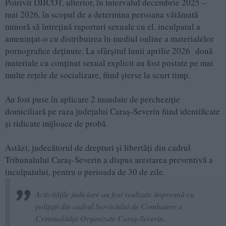
Potrivit DIICOT, ulterior, în intervalul decembrie 2025 –
mai 2026, în scopul de a determina persoana vătămată
minoră să întrețină raporturi sexuale cu el, inculpatul a
amenințat-o cu distribuirea în mediul online a materialelor
pornografice deținute. La sfârșitul lunii aprilie 2026 două
materiale cu conținut sexual explicit au fost postate pe mai
multe rețele de socializare, fiind șterse la scurt timp.
Au fost puse în aplicare 2 mandate de percheziție
domiciliară pe raza județului Caraș-Severin fiind identificate
și ridicate mijloace de probă.
Astăzi, judecătorul de drepturi și libertăți din cadrul
Tribunalului Caraș-Severin a dispus arestarea preventivă a
inculpatului, pentru o perioada de 30 de zile.
Activitățile judiciare au fost realizate împreună cu
polițiști din cadrul Serviciului de Combatere a
Criminalității Organizate Caraș-Severin.