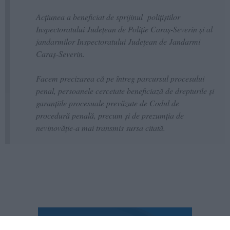
Acțiunea a beneficiat de sprijinul polițiștilor
Inspectoratului Județean de Poliție Caraș-Severin și al
jandarmilor Inspectoratului Județean de Jandarmi
Caraș-Severin.
Facem precizarea că pe întreg parcursul procesului
penal, persoanele cercetate beneficiază de drepturile și
garanțiile procesuale prevăzute de Codul de
procedură penală, precum și de prezumția de
nevinovăție-a mai transmis sursa citată.