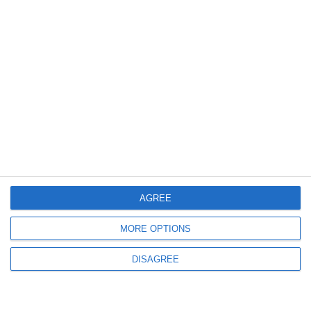
428
01 Aug, 2026 09:59
Cinci persoane din "Gruparea Brăila" au fost arestate. DIICOT vine cu
detalii după decizia Curții de Apel București
AGREE
MORE OPTIONS
DISAGREE
543
01 Aug, 2026 08:14
Cinci persoane, arestate preventiv într-un dosar DIICOT de tentativă de
omor, camătă și trafic de persoane