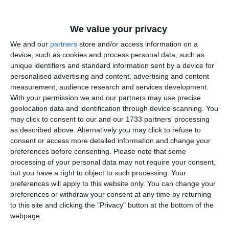
We value your privacy
We and our
partners
store and/or access information on a
device, such as cookies and process personal data, such as
unique identifiers and standard information sent by a device for
personalised advertising and content, advertising and content
measurement, audience research and services development.
With your permission we and our partners may use precise
geolocation data and identification through device scanning. You
may click to consent to our and our 1733 partners’ processing
as described above. Alternatively you may click to refuse to
Citește și:
consent or access more detailed information and change your
preferences before consenting.
Please note that some
processing of your personal data may not require your consent,
Calvarul unei minore din TimișDrogată, bătută și
but you have a right to object to such processing. Your
abandonată la marginea drumului pentru că a refuzat să
preferences will apply to this website only. You can change your
se prostitueze
preferences or withdraw your consent at any time by returning
to this site and clicking the "Privacy" button at the bottom of the
Adaugă-ne ca sursă în Google
webpage.