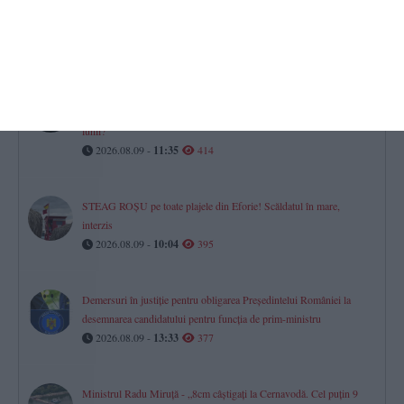
Băiețelul dispărut de pe o plajă din Mamaia a fost identificat și este
în siguranță
2026.08.09 -
15:35
443
Dreptul la pensie în luna decesului
Ce se întâmplă cu banii dacă o persoană moare după data de 1 a
lunii?
2026.08.09 -
11:35
414
STEAG ROȘU pe toate plajele din Eforie! Scăldatul în mare,
interzis
2026.08.09 -
10:04
395
Demersuri în justiție pentru obligarea Președintelui României la
desemnarea candidatului pentru funcția de prim-ministru
2026.08.09 -
13:33
377
Ministrul Radu Miruță - „8cm câștigați la Cernavodă. Cel puțin 9