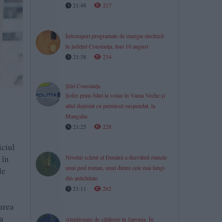
21:48
217
Întreruperi programate de energie electrică
în județul Constanța, luni 10 august
21:38
234
Știri Constanța
Șofer prins băut la volan în Vama Veche și
altul depistat cu permisul suspendat, la
Mangalia
21:25
228
iciul
 în
Nivelul scăzut al Dunării a dezvăluit ruinele
unui pod roman, unul dintre cele mai lungi
de
din antichitate
21:11
262
tarea
 a
Atenționare de călătorie în Japonia. În