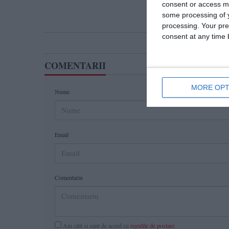
consent or access m
some processing of y
processing. Your pre
consent at any time b
COMENTARII
MORE OPT
Nume
Email
Comentariu
Am citit si sunt de acord cu
regulile de postare
.