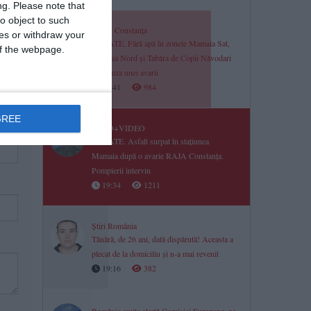
ng.
Please note that
o object to such
RAJA Constanța
ces or withdraw your
UPDATE. Fără apă în zonele Mamaia Sat,
 of the webpage.
Mamaia Nord și Tabăra de Copii Năvodari
din cauza unei avarii
19:41
984
GREE
FOTO+VIDEO
UPDATE. Asfalt surpat în stațiunea
Mamaia după o avarie RAJA Constanța.
Pompierii intervin
19:34
1211
Știri România
Tânără, de 26 ani, dată dispărută! Aceasta a
plecat de la domiciliu și n-a mai revenit
19:16
382