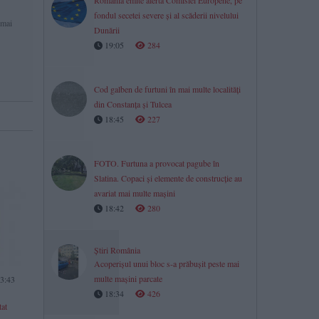
România emite alertă Comisiei Europene, pe
fondul secetei severe și al scăderii nivelului
 mai
Dunării
19:05
284
Cod galben de furtuni în mai multe localități
din Constanța și Tulcea
18:45
227
FOTO. Furtuna a provocat pagube în
Slatina. Copaci și elemente de construcție au
avariat mai multe mașini
18:42
280
Știri România
Acoperișul unui bloc s-a prăbușit peste mai
multe mașini parcate
3:43
18:34
426
tat