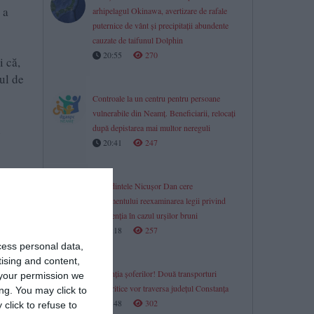
 a
arhipelagul Okinawa, avertizare de rafale
puternice de vânt și precipitații abundente
cauzate de taifunul Dolphin
20:55
270
i că,
ul de
Controale la un centru pentru persoane
vulnerabile din Neamț. Beneficiarii, relocați
n
după depistarea mai multor nereguli
20:41
247
Președintele Nicușor Dan cere
Parlamentului reexaminarea legii privind
intervenția în cazul urșilor bruni
20:18
257
cess personal data,
tising and content,
În atenția șoferilor! Două transporturi
your permission we
agabaritice vor traversa județul Constanța
ng. You may click to
19:48
302
click to refuse to