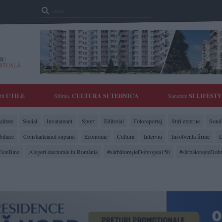
R!
IRTUALĂ
tii
UTILE
Stiinta,
CULTURA SI TEHNICA
Sanatate
SI LIFEST
litate
Social
Invatamant
Sport
Editorial
Fotoreportaj
Stiri externe
Sonda
biliare
Constanteanul suparat
Economic
Cultura
Interviu
Insolventa firme
D
EsteBine
Alegeri electorale în România
#sărbătoreşteDobrogea150
#sărbătoreşteDob