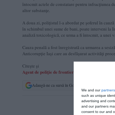
întocmit actele de constatare pentru infracțiunea d
altor substanțe.
A doua zi, polițistul l-a abordat pe șoferul în cauz
în schimbul unei sume de bani, poate interveni la 
analiză toxicologică, ce urma a fi întocmit, a unei v
Cauza penală a fost înregistrată ca urmarea a sesiză
Anticorupție Iași care au desfășurat activități pro
Citește și
Agent de poliție de frontieră, arestat preventiv pe
Adaugă-ne ca sursă în Google
Urmărește-n
We and our
partners
such as unique ident
advertising and con
T
and our partners may
consent to our and o