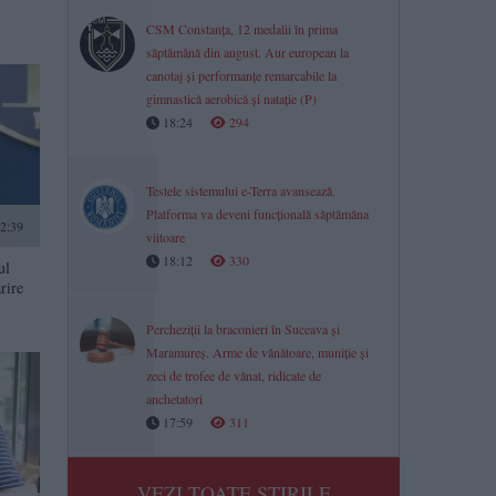
CSM Constanța, 12 medalii în prima
săptămână din august. Aur european la
canotaj și performanțe remarcabile la
gimnastică aerobică și natație (P)
18:24
294
Testele sistemului e-Terra avansează.
Platforma va deveni funcțională săptămâna
2:39
viitoare
18:12
330
ul
rire
Percheziții la braconieri în Suceava și
Maramureș. Arme de vânătoare, muniție și
zeci de trofee de vânat, ridicate de
anchetatori
17:59
311
VEZI TOATE STIRILE