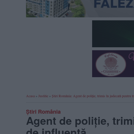
Acasa
»
Justitie
»
Știri România: Agent de poliție, trimis în judecată pentru tr
Știri România
Agent de poliție, trim
de influență