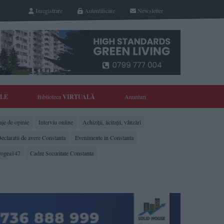
Inregistrare
Autentificare
Newsletter
YLE
Biblioteca
VIRTUALĂ
Anunturi
je de opinie
Interviu online
Achiziții, licitații, vânzări
eclaratii de avere Constanta
Evenimente in Constanta
rogea147
Cadre Securitate Constanta