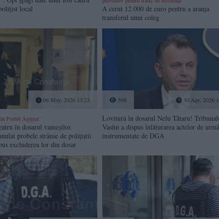
olițist local
A cerut 12.000 de euro pentru a aranja
transferul unui coleg
06 May, 2026 13:23
598
30 Apr, 2026 1
Lovitură în dosarul Nelu Tătaru! Tribunal
in Portul Agigea”
eatru în dosarul vameșilor.
Vaslui a dispus înlăturarea actelor de urmă
nulat probele strânse de polițiștii
instrumentate de DGA
us excluderea lor din dosar