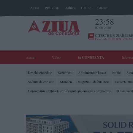
Acasa
Publicitate
Arhiva
GDPR
Contact
23:58
07 08 2026
CITESTE UN ZIAR LIBE
Deschide BIBLIOTECA V
Acasa
Video
In
CONSTANTA
Informa
Deschidere editie
Eveniment
Administratie locala
Politic
Actua
Sedinte de consiliu
Monden
Magazinul de business
Proiecte imo
Coronavirus - ultimele stiri despre epidemia de coronavirus
#Constanta