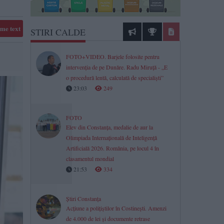
me text
STIRI CALDE
FOTO+VIDEO. Barjele folosite pentru
intervenția de pe Dunăre. Radu Miruță - „E
o procedură lentă, calculată de specialiști”
23:03
249
FOTO
Elev din Constanța, medalie de aur la
Olimpiada Internațională de Inteligență
Artificială 2026. România, pe locul 4 în
clasamentul mondial
21:53
334
Știri Constanța
Acțiune a polițiștilor în Costinești. Amenzi
de 4.000 de lei și documente retrase