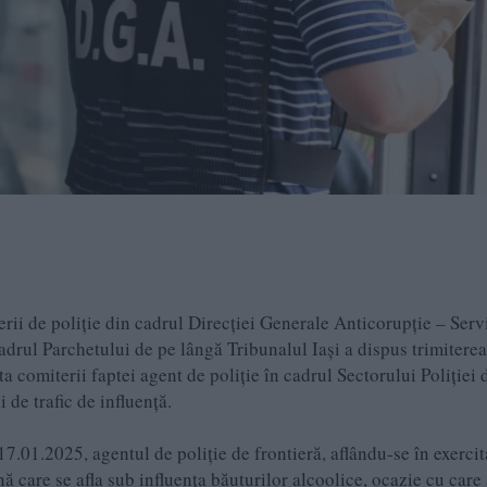
țerii de poliție din cadrul Direcției Generale Anticorupție – Serv
adrul Parchetului de pe lângă Tribunalul Iași a dispus trimiterea
ata comiterii faptei agent de poliție în cadrul Sectorului Poliției 
 de trafic de influență.
17.01.2025, agentul de poliție de frontieră, aflându-se în exerci
ană care se afla sub influența băuturilor alcoolice, ocazie cu care