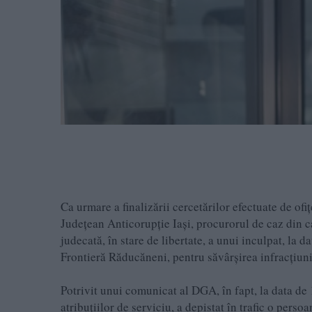
Ca urmare a finalizării cercetărilor efectuate de ofi
Județean Anticorupție Iași, procurorul de caz din c
judecată, în stare de libertate, a unui inculpat, la d
Frontieră Răducăneni, pentru săvârșirea infracțiunii
Potrivit unui comunicat al DGA, în fapt, la data de 
atribuțiilor de serviciu, a depistat în trafic o perso