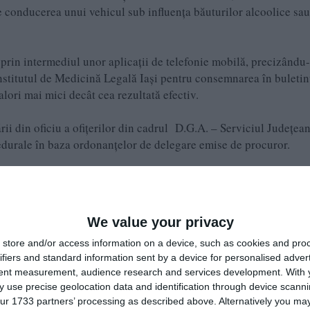
e conducerea unui vehicul sub influența băuturilor alcoolice sau
ă prin intermediul unor aplicații de telefonie mobilă, precizându-
Institutul de Medicină Legală Iași pentru consemnarea în buletin
alori mai mici decât cea rezultată efectiv.
rii din oficiu a ofițerilor din cadrul D.G.A. – Serviciul Județea
cedurale în baza ordonanțelor de delegare emise de procuror.
ntru luare de mită și trafic de influență
We value your privacy
e pe Google News
Urmărește-ne pe Whatsapp
store and/or access information on a device, such as cookies and pro
ifiers and standard information sent by a device for personalised adver
tent measurement, audience research and services development.
With 
i-a placut articolul?
 use precise geolocation data and identification through device scanni
ur 1733 partners’ processing as described above. Alternatively you may 