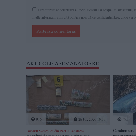
Acest formular colectează numele, e-mailul şi conținutul mesajului, ast
multe informaţii, consultă politica noastră de confidenţialitate, unde vei 
Posteaza comentariul
ARTICOLE ASEMANATOARE
916
26 Jul, 2026 10:55
495
Condamnare î
Dosarul Vameșilor din Portul Constanța
Acorduri de recunoaștere a vinovăției,
transportator