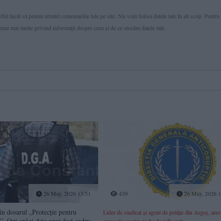
fel încât să putem urmări comentariile tale pe site. Nu vom folosi datele tale în alt scop. Pentru
primi mai multe privind informaţii despre cum și de ce stocăm datele tale.
26 May, 2026 13:51
439
26 May, 2026 1
n dosarul „Protecție pentru
Lider de sindicat și agent de poliție din Argeș, ares
i”. Opt șpăgi date unui fost cadru
preventiv pentru trafic de influență