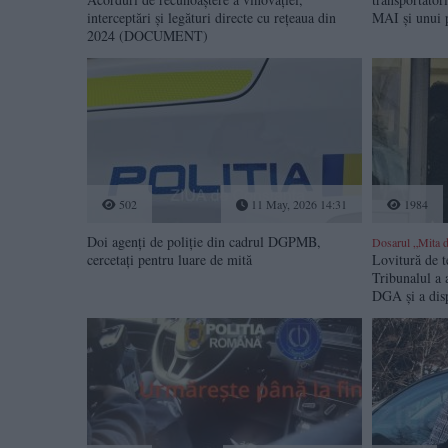
interceptări și legături directe cu rețeaua din
MAI și unui p
2024 (DOCUMENT)
502
11 May, 2026 14:31
1984
Doi agenți de poliție din cadrul DGPMB,
Dosarul „Mita d
cercetați pentru luare de mită
Lovitură de t
Tribunalul a a
DGA și a disp