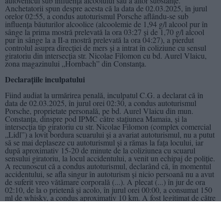
autovehicul sub influența alcoolului sau a altor substanțe.
Anchetatorii spun despre acesta că la data de 02.03.2025, în jurul
orelor 02:55, a condus autoturismul Porsche aflându-se sub
influența băuturilor alcoolice (alcoolemie de 1,94 g/l alcool pur în
sânge la prima mostră prelevată la ora 03:27 şi de 1,70 g/l alcool
pur în sânge la a II-a mostră prelevată la ora 04:27), a pierdut
controlul asupra direcţiei de mers şi a intrat în coliziune cu sensul
giratoriu din intersecţia str. Nicolae Filomon cu bd. Aurel Vlaicu,
zona magazinului „Hornbach” din Constanţa.
Declarațiile inculpatului
Fiind audiat la urmărirea penală, inculpatul C.G. a declarat că în
data de 02.03.2025, în jurul orei 02:30, a condus autoturismul
Porsche, proprietate personală, pe bd. Aurel Vlaicu din mun.
Constanța, dinspre pod IPMC către stațiunea Mamaia, și la
intersecția tip giratoriu cu str. Nicolae Filomon (complex comercial
„Lidl”) a lovit bordura scuarului și a avariat autoturismul, nu a putut
să se mai deplaseze cu autoturismul și a rămas la fața locului, iar
după aproximativ 15-20 de minute de la coliziunea cu scuarul
sensului giratoriu, la locul accidentului, a venit un echipaj de poliție.
A recunoscut că a condus autoturismul, declarând că, în momentul
accidentului, se afla singur în autoturism și nicio persoană nu a avut
de suferit vreo vătămare corporală (...). A plecat (...) în jur de ora
02:10, de la o prietenă și acolo, în jurul orei 00:00, a consumat 150
ml de whisky, a condus aproximativ 10 km. A fost legitimat de către
poliţişti şi a fost testat alcooltest, cu aparatul Drager, rezultatul fiind
de 0,84 mg/l alcool pur în aerul expirat, iar pentru consumul de