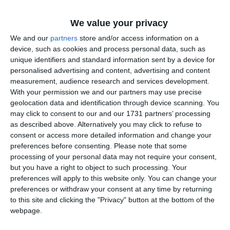
substanțe psihoactive, rezultatul a fost negativ.
Ulterior, a fost condus la Spitalul Clinic Județean de Urgenţă „Sf.
Apostol Andrei” Constanţa unde i s-au recoltat probe de sânge în
We value your privacy
vederea stabilirii alcoolemiei.
(Sursa text: Rejust.ro)
We and our
partners
store and/or access information on a
Prima condamnare
device, such as cookies and process personal data, such as
unique identifiers and standard information sent by a device for
La data de 30.03.2026, Judecătoria Constanța l-a condamnat pe
personalised advertising and content, advertising and content
inculpat la 1 an și 6 luni de închisoare cu suspendare, sub termen de
measurement, audience research and services development.
supraveghere de 2 ani.
De asemenea, magistrații l-au obligat pe inculpat să presteze muncă
With your permission we and our partners may use precise
neremunerată în folosul comunității pe o perioadă de 120 de zile
geolocation data and identification through device scanning. You
may click to consent to our and our 1731 partners’ processing
MINUTA
as described above. Alternatively you may click to refuse to
consent or access more detailed information and change your
preferences before consenting.
Please note that some
Soluția pe scurt: DOSAR 26752/212/2025 HOT.
processing of your personal data may not require your consent,
În temeiul art. 336 alin. (1) C. pen. cu aplicarea art.
396 alin. (10) C. proc. pen., c
ondamnă inculpatul
but you have a right to object to such processing. Your
C.G. la pedeapsa de 1 an și 6 luni închisoare pentru
preferences will apply to this website only. You can change your
săvârșirea, la data de 02.03.2025, a infracțiunii de
preferences or withdraw your consent at any time by returning
conducerea unui vehicul sub influența alcoolului
sau a altor substanțe
.
to this site and clicking the "Privacy" button at the bottom of the
Măsuri complementare și accesorii:
webpage.
În temeiul art. 67 alin. (2) C. pen. raportat la art. 66
alin. (1) lit. i) C. pen., interzice inculpatului