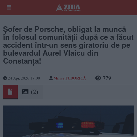
Șofer de Porsche, obligat la muncă
în folosul comunității după ce a făcut
accident într-un sens giratoriu de pe
bulevardul Aurel Vlaicu din
Constanța!
779
Mihai TUDORICĂ
24 Apr, 2026 17:00
(2)