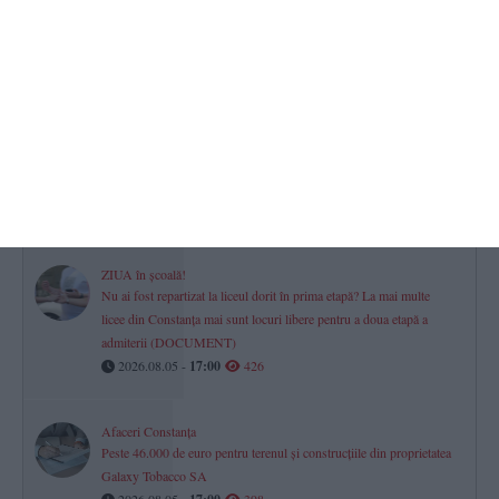
Scandal arbitrat în instanță
Trei frați, acuzați că au lovit cu sălbăticie un taximetrist! Contestație
la Curtea de Apel Constanța
2026.08.05 -
17:00
444
Adina Bamburic este executată silit și un teren din comuna Corbu
este scos la vânzare. Prețul cerut (DOCUMENTE)
2026.08.05 -
17:00
427
ZIUA în școală!
Nu ai fost repartizat la liceul dorit în prima etapă? La mai multe
licee din Constanța mai sunt locuri libere pentru a doua etapă a
admiterii (DOCUMENT)
2026.08.05 -
17:00
426
Afaceri Constanța
Peste 46.000 de euro pentru terenul și construcțiile din proprietatea
Galaxy Tobacco SA
2026.08.05 -
398