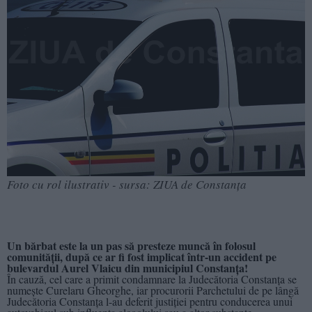
Foto cu rol ilustrativ - sursa: ZIUA de Constanța
Un bărbat este la un pas să presteze muncă în folosul
comunității, după ce ar fi fost implicat într-un accident pe
bulevardul Aurel Vlaicu din municipiul Constanța!
În cauză, cel care a primit condamnare la Judecătoria Constanța se
numește Curelaru Gheorghe, iar procurorii Parchetului de pe lângă
Judecătoria Constanța l-au deferit justiției pentru conducerea unui