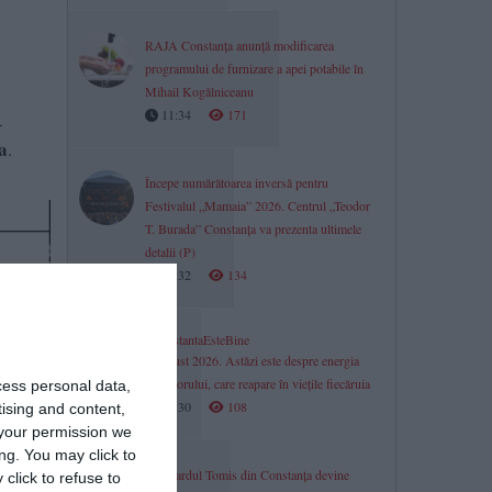
RAJA Constanța anunță modificarea
programului de furnizare a apei potabile în
Mihail Kogălniceanu
11:34
171
-
a
.
Începe numărătoarea inversă pentru
Festivalul „Mamaia” 2026. Centrul „Teodor
T. Burada” Constanța va prezenta ultimele
detalii (P)
11:32
134
#ConstantaEsteBine
7 august 2026. Astăzi este despre energia
Salvatorului, care reapare în viețile fiecăruia
cess personal data,
11:30
108
tising and content,
your permission we
ng. You may click to
Bulevardul Tomis din Constanța devine
click to refuse to