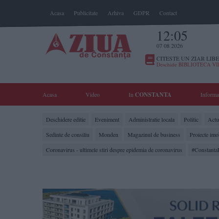
Acasa
Publicitate
Arhiva
GDPR
Contact
12:05
07 08 2026
CITESTE UN ZIAR LIBE
Deschide BIBLIOTECA V
Acasa
Video
In
CONSTANTA
Informa
Deschidere editie
Eveniment
Administratie locala
Politic
Actua
Sedinte de consiliu
Monden
Magazinul de business
Proiecte imo
Coronavirus - ultimele stiri despre epidemia de coronavirus
#Constanta