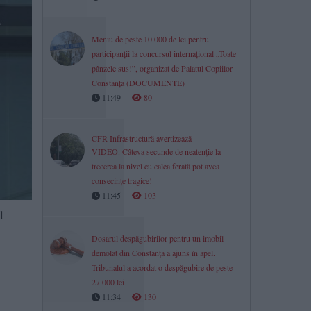
Meniu de peste 10.000 de lei pentru
participanții la concursul internațional „Toate
pânzele sus!”, organizat de Palatul Copiilor
Constanța (DOCUMENTE)
11:49
80
CFR Infrastructură avertizează
VIDEO. Câteva secunde de neatenție la
trecerea la nivel cu calea ferată pot avea
consecințe tragice!
11:45
103
l
Dosarul despăgubirilor pentru un imobil
demolat din Constanța a ajuns în apel.
Tribunalul a acordat o despăgubire de peste
27.000 lei
11:34
130