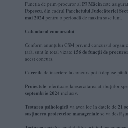
PJ
Măcin
Funcția de prim-procuror al
este asigura
Popescu
Parchetului Judecătoriei Sect
, din cadrul
mai 2024
pentru o perioadă de maxim șase luni.
Calendarul concursului
Conform anunțului CSM privind concursul organizat
156 de funcții de procuro
țară, sunt în total vizate
acest concurs.
Cererile
de înscriere la concurs pot fi depuse până
Proiectele
referitoare la exercitarea atribuțiilor s
septembrie 2024
inclusiv.
Testarea psihologică
21 s
va avea loc în datele de
susținerea
proiectelor manageriale
se va desfășu
Testarea scrisă
a candidaților privind management