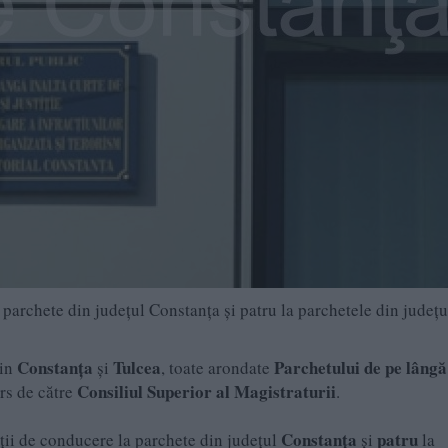
 parchete din județul Constanța și patru la parchetele din județu
Constanța
Tulcea
Parchetului de pe lângă
din
și
, toate arondate
Consiliul Superior al Magistraturii
urs de către
.
Constanța
patru
ții de conducere la parchete din județul
și
la