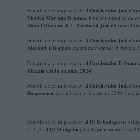
Parchetului Judecăto
Funcția de prim-procuror al
Monica Mariana Drumea
, fiind asigurată cu dele
Daniel
Olteanu
Parchetul Judecătoriei Con
, de la
Parchetului Judecăto
Funcția de prim-procuror al
Alexandru
Bogdan
, recent reconfirmat în funcția 
Parchetului Tribunalu
Funcția de prim-procuror al
Marina
Crețu
iunie 2024
, în
.
Parchetului Judecător
Funcția de prim-procuror al
Stepanencu
, reconfirmat în funcție de CSM, încep
PJ Babadag
Funcția de prim-procuror al
este asigu
PJ Mangalia
20
fost șef al
până la pensionarea din