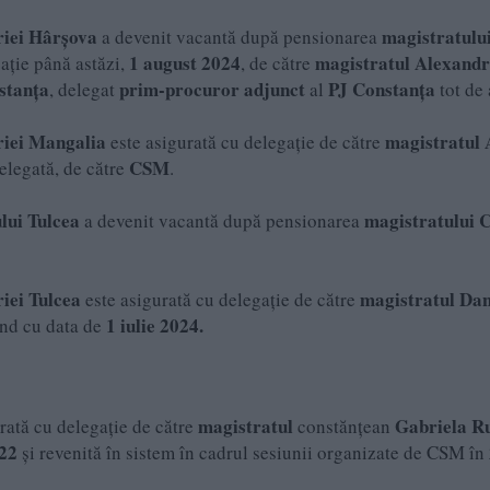
riei Hârșova
magistratulu
a devenit vacantă după pensionarea
1 august 2024
magistratul Alexand
gație până astăzi,
, de către
stanța
prim-procuror adjunct
PJ Constanța
, delegat
al
tot de 
riei Mangalia
magistratul 
este asigurată cu delegație de către
CSM
delegată, de către
.
lui Tulcea
magistratului 
a devenit vacantă după pensionarea
iei
Tulcea
magistratul Da
este asigurată cu delegație de către
1 iulie 2024.
ând cu data de
magistratul
Gabriela R
rată cu delegație de către
constănțean
22
și revenită în sistem în cadrul sesiunii organizate de CSM în