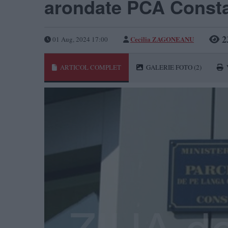
arondate PCA Consta
2
Cecilia ZAGONEANU
01 Aug, 2024 17:00
ARTICOL COMPLET
GALERIE FOTO
(2)