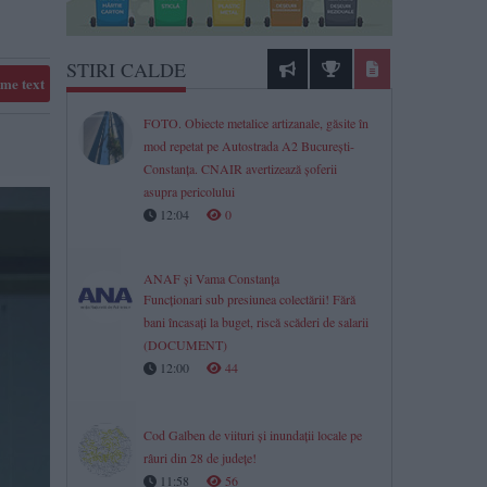
STIRI CALDE
me text
FOTO. Obiecte metalice artizanale, găsite în
mod repetat pe Autostrada A2 București-
Constanța. CNAIR avertizează șoferii
asupra pericolului
12:04
0
ANAF și Vama Constanța
Funcționari sub presiunea colectării! Fără
bani încasați la buget, riscă scăderi de salarii
(DOCUMENT)
12:00
44
Cod Galben de viituri și inundații locale pe
râuri din 28 de județe!
11:58
56