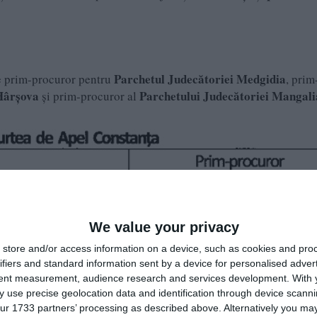
Parchetul Judecătoriei Medgidia
de prim-procuror pentru
, prim
Hârșova
Parchetului Judecătoriei
Mangali
și prim-procuror al
We value your privacy
store and/or access information on a device, such as cookies and pro
ifiers and standard information sent by a device for personalised adver
tent measurement, audience research and services development.
With 
 use precise geolocation data and identification through device scanni
ur 1733 partners’ processing as described above. Alternatively you may 