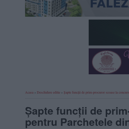
Acasa
»
Deschidere editie
»
Șapte funcții de prim-procuror scoase la concu
Șapte funcții de pri
pentru Parchetele di