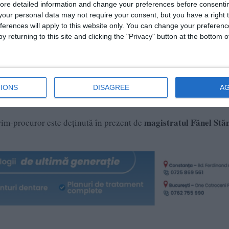
date PCA Constanța. Sursa foto: CSM
ore detailed information and change your preferences before consenti
our personal data may not require your consent, but you have a right t
ferences will apply to this website only. You can change your preferen
y returning to this site and clicking the "Privacy" button at the bottom
Parchetului
scoase la concurs funcțiile de prim-procuror al
Judecătoriei Tulcea
PJ Babadag
, prim-procuror al
și cea de 
IONS
DISAGREE
A
rs
magistratul Fănel Stăn
prim-procuror este deținută în prezent de