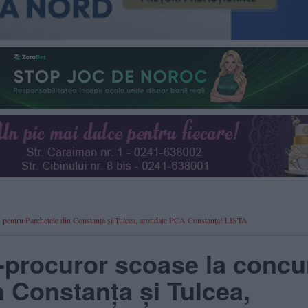
rs pentru Parchetele din Constanța și Tulcea, arondate PCA Constanța! LISTA
m-procuror scoase la concu
n Constanța și Tulcea,