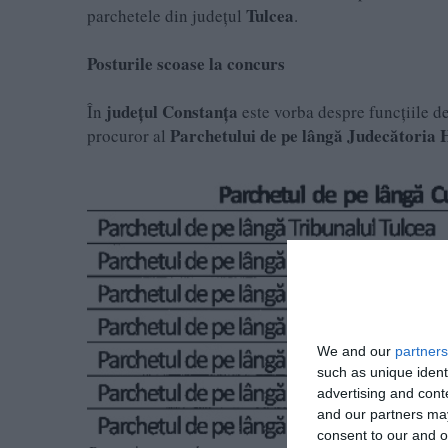
Tulcea
parchetele din județul
.
Posturile scoase la concurs
județul Constanța
În
este vorba despre funcțiile 
Parchetului de pe lângă
Judecătoria 
procuror al
We and our
partners
such as unique ident
advertising and con
and our partners may
consent to our and o