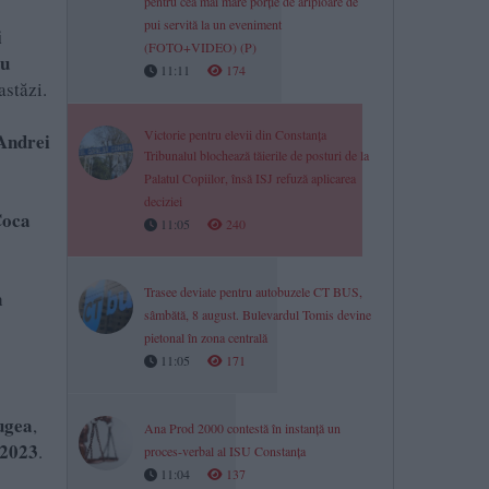
pentru cea mai mare porție de aripioare de
pui servită la un eveniment
i
(FOTO+VIDEO) (P)
ru
11:11
174
astăzi.
Victorie pentru elevii din Constanța
Andrei
Tribunalul blochează tăierile de posturi de la
Palatul Copiilor, însă ISJ refuză aplicarea
deciziei
Coca
11:05
240
Trasee deviate pentru autobuzele CT BUS,
n
sâmbătă, 8 august. Bulevardul Tomis devine
pietonal în zona centrală
11:05
171
ugea
,
Ana Prod 2000 contestă în instanță un
2023
.
proces-verbal al ISU Constanța
11:04
137