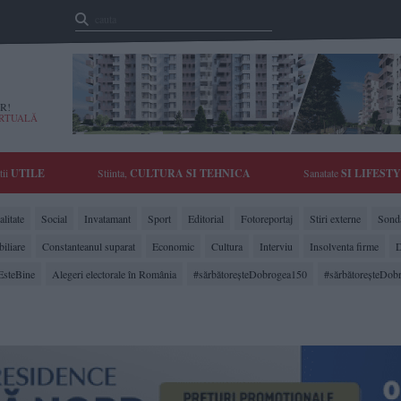
R!
IRTUALĂ
tii
UTILE
Stiinta,
CULTURA SI TEHNICA
Sanatate
SI LIFEST
litate
Social
Invatamant
Sport
Editorial
Fotoreportaj
Stiri externe
Sonda
biliare
Constanteanul suparat
Economic
Cultura
Interviu
Insolventa firme
D
EsteBine
Alegeri electorale în România
#sărbătoreşteDobrogea150
#sărbătoreşteDob