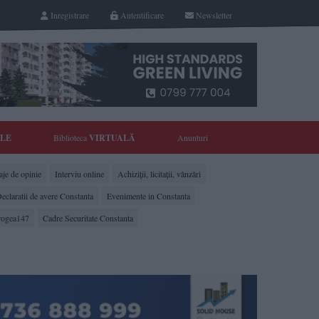
Inregistrare
Autentificare
Newsletter
YLE
Biblioteca
VIRTUALĂ
Anunturi
je de opinie
Interviu online
Achiziții, licitații, vânzări
eclaratii de avere Constanta
Evenimente in Constanta
rogea147
Cadre Securitate Constanta