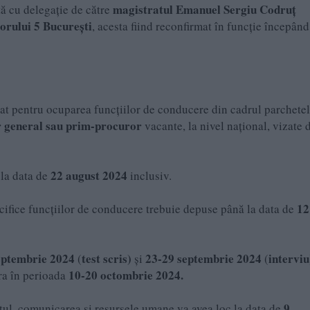
magistratul Emanuel Sergiu Codruț
tă cu delegație de către
orului 5 București
, acesta fiind reconfirmat în funcție începân
 pentru ocuparea funcțiilor de conducere din cadrul parchetel
r general sau prim-procuror
vacante, la nivel național, vizate 
22 august 2024
 la data de
inclusiv.
12
pecifice funcțiilor de conducere trebuie depuse până la data de
eptembrie 2024
test scris)
23-29 septembrie 2024
interviu
(
și
(
10-20 octombrie 2024.
ra în perioada
9
ul, comunicarea și resursele umane va avea loc la data de