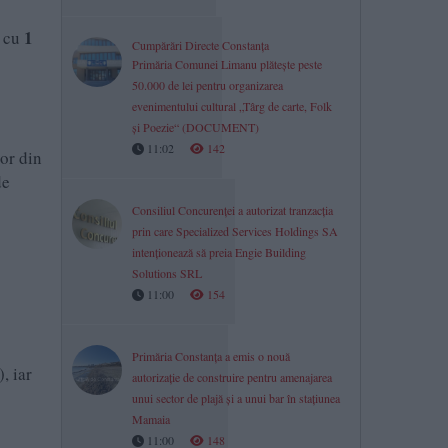
1
d cu
Cumpărări Directe Constanța
Primăria Comunei Limanu plătește peste
50.000 de lei pentru organizarea
evenimentului cultural „Târg de carte, Folk
și Poezie“ (DOCUMENT)
11:02
142
or din
de
Consiliul Concurenţei a autorizat tranzacția
prin care Specialized Services Holdings SA
intenționează să preia Engie Building
Solutions SRL
11:00
154
Primăria Constanța a emis o nouă
), iar
autorizație de construire pentru amenajarea
unui sector de plajă și a unui bar în stațiunea
Mamaia
11:00
148