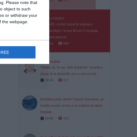
19:41
833
ng.
Please note that
o object to such
ces or withdraw your
FOTO+VIDEO
 of the webpage.
UPDATE. Asfalt surpat în stațiunea
Mamaia după o avarie RAJA Constanța.
Pompierii intervin
19:34
989
GREE
Știri România
Tânără, de 26 ani, dată dispărută! Aceasta a
plecat de la domiciliu și n-a mai revenit
19:16
317
România emite alertă Comisiei Europene, pe
fondul secetei severe și al scăderii nivelului
Dunării
19:05
242