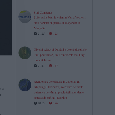
Știri Constanța
Șofer prins băut la volan în Vama Veche și
altul depistat cu permisul suspendat, la
Mangalia
21:25
123
Nivelul scăzut al Dunării a dezvăluit ruinele
unui pod roman, unul dintre cele mai lungi
din antichitate
21:11
147
Atenționare de călătorie în Japonia. În
arhipelagul Okinawa, avertizare de rafale
e a
puternice de vânt și precipitații abundente
n
cauzate de taifunul Dolphin
20:55
176
,