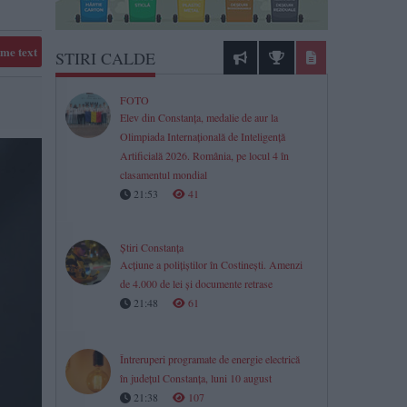
me text
STIRI CALDE
FOTO
Elev din Constanța, medalie de aur la
Olimpiada Internațională de Inteligență
Artificială 2026. România, pe locul 4 în
clasamentul mondial
21:53
41
Știri Constanța
Acțiune a polițiștilor în Costinești. Amenzi
de 4.000 de lei și documente retrase
21:48
61
Întreruperi programate de energie electrică
în județul Constanța, luni 10 august
21:38
107