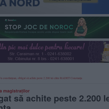
Un constănțean, obligat să achite peste 2.200 lei către RADET Constanța
 magistraților
at să achite peste 2.200 l
nța