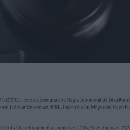
 13102/2021, cererea formulată de Regia Autonomă de Distribuir
torul judiciar Eurosmart SPRL, împotriva lui Măgurean Octavia
.
ârâtul să fie obligat la plata sumei de 2.236,58 lei, inclusiv TVA