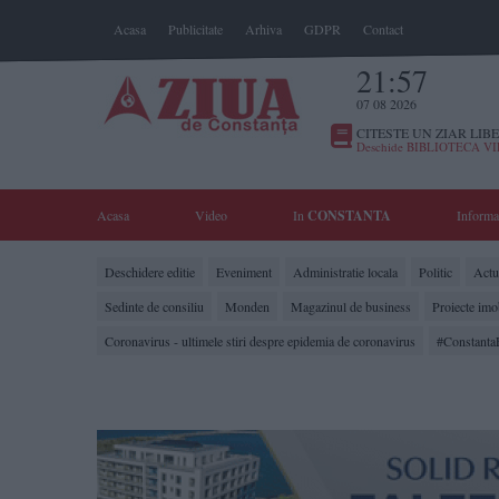
Acasa
Publicitate
Arhiva
GDPR
Contact
21:57
07 08 2026
CITESTE UN ZIAR LIBE
Deschide BIBLIOTECA V
Acasa
Video
In
CONSTANTA
Informa
Deschidere editie
Eveniment
Administratie locala
Politic
Actua
Sedinte de consiliu
Monden
Magazinul de business
Proiecte imo
Coronavirus - ultimele stiri despre epidemia de coronavirus
#Constanta