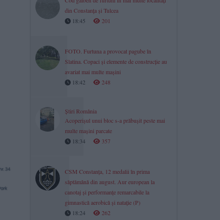
Cod galben de furtuni în mai multe localități
din Constanța și Tulcea
18:45
201
FOTO. Furtuna a provocat pagube în
Slatina. Copaci și elemente de construcție au
avariat mai multe mașini
18:42
248
Știri România
Acoperișul unui bloc s-a prăbușit peste mai
multe mașini parcate
18:34
357
CSM Constanța, 12 medalii în prima
săptămână din august. Aur european la
canotaj și performanțe remarcabile la
gimnastică aerobică și natație (P)
18:24
262