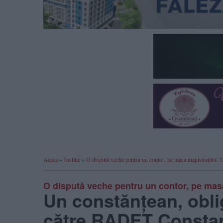
Acasa
»
Justitie
»
O dispută veche pentru un contor, pe masa magistraților: 
O dispută veche pentru un contor, pe masa
Un constănțean, oblig
către RADET Consta