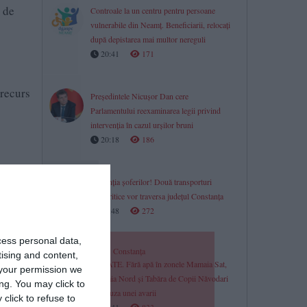
 de
Controale la un centru pentru persoane
vulnerabile din Neamț. Beneficiarii, relocați
după depistarea mai multor nereguli
20:41
171
 recurs
Președintele Nicușor Dan cere
Parlamentului reexaminarea legii privind
intervenția în cazul urșilor bruni
20:18
186
În atenția șoferilor! Două transporturi
agabaritice vor traversa județul Constanța
19:48
272
cess personal data,
RAJA Constanța
tising and content,
UPDATE. Fără apă în zonele Mamaia Sat,
your permission we
Mamaia Nord și Tabăra de Copii Năvodari
ng. You may click to
din cauza unei avarii
click to refuse to