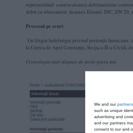
reprezentând: contravaloarea debitmetrului contor
debit cu ultrasunete Acataris Elsonic INC_DN 20, 
Procesul pe scurt
Un litigiu îndelungat privind pretenții financiare, 
la Curtea de Apel Constanța, Secția a II-a Civilă, de 
Cronologia unei dispute de peste patru ani
We and our
partners
such as unique ident
advertising and con
and our partners may
consent to our and o