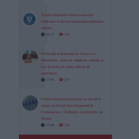
Testele sistemului e-Terra avansează.
Platforma va deveni funcțională săptămâna
viitoare
18:12
303
Percheziții la braconieri în Suceava și
Maramureș. Arme de vânătoare, muniție și
zeci de trofee de vânat, ridicate de
anchetatori
17:59
279
Comisia Europeană propune ca ziua de 8
august să devină Ziua Europeană de
Comemorare a Victimelor Accidentelor de
Muncă
17:40
220