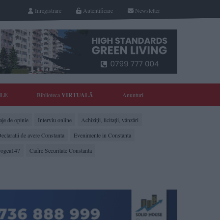
Inregistrare
Autentificare
Newsletter
YLE
Biblioteca
VIRTUALĂ
Anunturi
je de opinie
Interviu online
Achiziții, licitații, vânzări
eclaratii de avere Constanta
Evenimente in Constanta
rogea147
Cadre Securitate Constanta