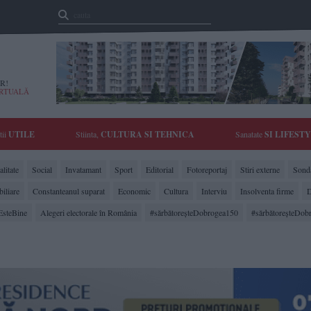
R!
IRTUALĂ
tii
UTILE
Stiinta,
CULTURA SI TEHNICA
Sanatate
SI LIFEST
litate
Social
Invatamant
Sport
Editorial
Fotoreportaj
Stiri externe
Sonda
biliare
Constanteanul suparat
Economic
Cultura
Interviu
Insolventa firme
D
EsteBine
Alegeri electorale în România
#sărbătoreşteDobrogea150
#sărbătoreşteDob