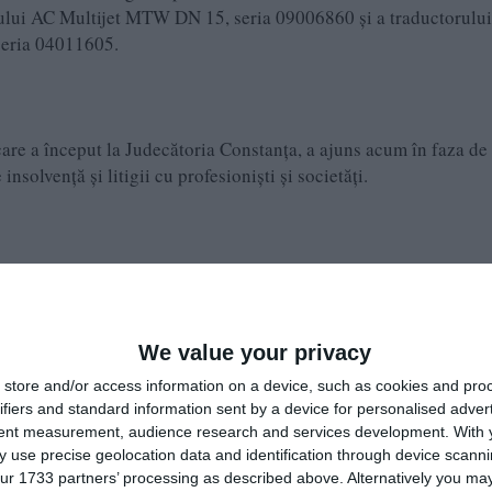
ului AC Multijet MTW DN 15, seria 09006860 și a traductorului
seria 04011605.
care a început la Judecătoria Constanța, a ajuns acum în faza de
insolvență și litigii cu profesioniști și societăți.
We value your privacy
store and/or access information on a device, such as cookies and pro
ifiers and standard information sent by a device for personalised adver
tent measurement, audience research and services development.
With 
 use precise geolocation data and identification through device scanni
ur 1733 partners’ processing as described above. Alternatively you may 