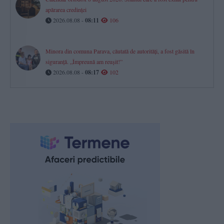
apărarea credinței
2026.08.08 -
08:11
106
Minora din comuna Parava, căutată de autorități, a fost găsită în
siguranță. „Împreună am reușit!”
2026.08.08 -
08:17
102