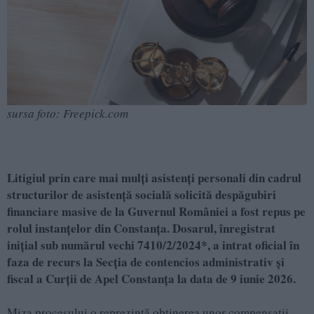
sursa foto: Freepick.com
Litigiul prin care mai mulți asistenți personali din cadrul
structurilor de asistență socială solicită despăgubiri
financiare masive de la Guvernul României a fost repus pe
rolul instanțelor din Constanța. Dosarul, înregistrat
inițial sub numărul vechi 7410/2/2024*, a intrat oficial în
faza de recurs la Secția de contencios administrativ și
fiscal a Curții de Apel Constanța la data de 9 iunie 2026.
Miza procesului o reprezintă obținerea unor compensații