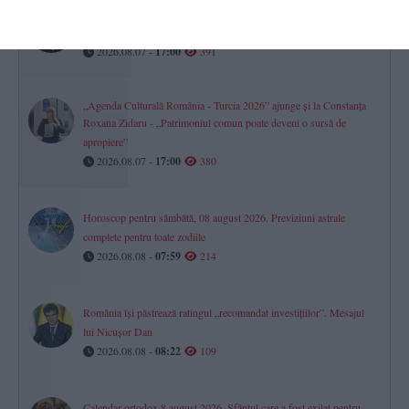
Panica cetățenilor prescrisă pe rețetă de protocol
Ne sperie sau nu Planul de Risc în Energie aprobat de Guvern?
2026.08.07 -
17:00
391
„Agenda Culturală România - Turcia 2026” ajunge și la Constanța
Roxana Zidaru - „Patrimoniul comun poate deveni o sursă de
apropiere”
2026.08.07 -
17:00
380
Horoscop pentru sâmbătă, 08 august 2026. Previziuni astrale
complete pentru toate zodiile
2026.08.08 -
07:59
214
România își păstrează ratingul „recomandat investițiilor”. Mesajul
lui Nicușor Dan
2026.08.08 -
08:22
109
Calendar ortodox 8 august 2026. Sfântul care a fost exilat pentru