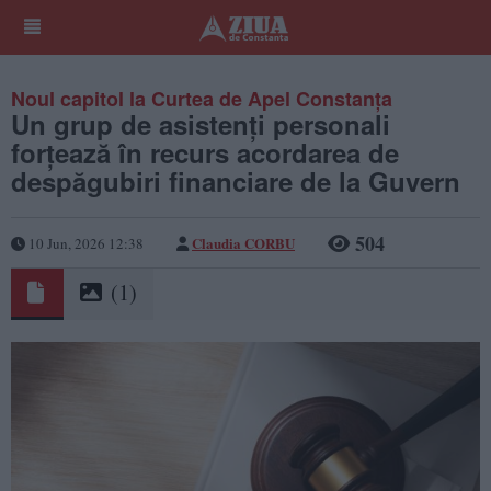
Noul capitol la Curtea de Apel Constanța
Un grup de asistenți personali
forțează în recurs acordarea de
despăgubiri financiare de la Guvern
504
Claudia CORBU
10 Jun, 2026 12:38
(1)