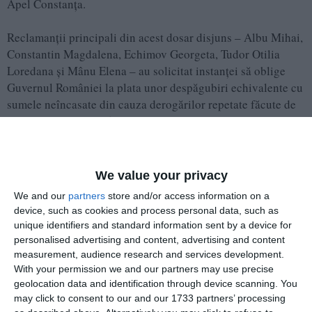
Apel Constanța.
Reclamanții principali din acest dosar disjuns – Albu Mihai,
Constantin Magdalena, Echimov Georgeta, Tudor Otilia
Loredana și Mânu Elena – au solicitat instanței să oblige
Guvernul României la plata unor despăgubiri echivalente cu
sumele neîncasate din cauza derogărilor repetate făcute de
la Legea-cadru nr. 153/2017. Aceștia reclamă înghețarea
sporurilor, recalcularea defectuoasă a gradațiilor de vechime
și limitarea indemnizației de hrană la nivelul anului 2018,
cerând indexarea tuturor sumelor cu rata inflației și
We value your privacy
aplicarea dobânzii legale penalizatoare începând cu 1
We and our
partners
store and/or access information on a
ianuarie 2022.
device, such as cookies and process personal data, such as
unique identifiers and standard information sent by a device for
De ce a respins Curtea de Apel Constanța dosarul în
personalised advertising and content, advertising and content
primă instanță
measurement, audience research and services development.
La fond, judecata s-a desfășurat la începutul anului trecut.
With your permission we and our partners may use precise
După o serie de amânări tehnice pentru evaluarea obiectului
geolocation data and identification through device scanning. You
cererii, Curtea de Apel Constanța s-a pronunțat pe 26 mărți
may click to consent to our and our 1733 partners’ processing