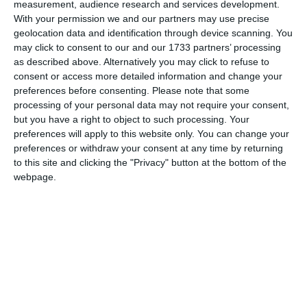
libertăți din cadrul Tribunalului București cu propunerea de
measurement, audience research and services development.
arestare preventivă a inculpatului, pentru o perioadă de 30
With your permission we and our partners may use precise
geolocation data and identification through device scanning. You
de zile.
may click to consent to our and our 1733 partners’ processing
as described above. Alternatively you may click to refuse to
Activitățile de urmărire penală au fost realizate
consent or access more detailed information and change your
împreună cu polițiști din cadrul Brigăzii de
preferences before consenting.
Please note that some
Combatere a Criminalității Organizate
processing of your personal data may not require your consent,
București.
but you have a right to object to such processing. Your
Acțiunea a beneficiat de sprijinul polițiștilor
preferences will apply to this website only. You can change your
din cadrul DGPMB și jandarmilor Brigăzii
preferences or withdraw your consent at any time by returning
Speciale de Intervenție a Jandarmeriei.
to this site and clicking the "Privacy" button at the bottom of the
webpage.
Facem precizarea că, pe parcursul întregului
proces penal, persoanele cercetate beneficiază
de drepturile și garanțiile procesuale prevăzute
de Codul de procedură penală, precum și de
prezumția de nevinovăție“ - menționează
procurorii