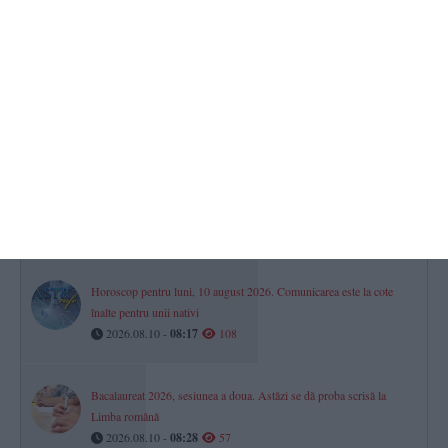
TOP STIRI
Horoscop pentru săptămâna 10 - 16 august 2026. Una dintre zodii
începe săptămâna în forță
2026.08.10 -
08:01
185
Calendar ortodox, 10 iulie 2026. Ce sfinți sunt prăznuiți astăzi
2026.08.10 -
08:08
121
Horoscop pentru luni, 10 august 2026. Comunicarea este la cote
înalte pentru unii nativi
2026.08.10 -
08:17
108
Bacalaureat 2026, sesiunea a doua. Astăzi se dă proba scrisă la
Limba română
2026.08.10 -
08:28
57