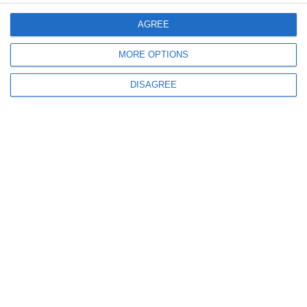
1119
18 Nov, 2024 16:34
AGREE
Dealerul de droguri a lui Vlad Pascu a fost condamnat la închisoare!
MORE OPTIONS
DISAGREE
1085
19 Sep, 2024 11:46
Serviciul de stare civilă Constanţa. Publicaţii de căsătorie 18 septembrie
2024