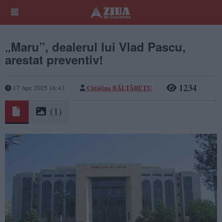
„Maru”, dealerul lui Vlad Pascu,
arestat preventiv!
1234
Cătălina BĂLTĂREȚU
17 Apr, 2025 16:43
(1)