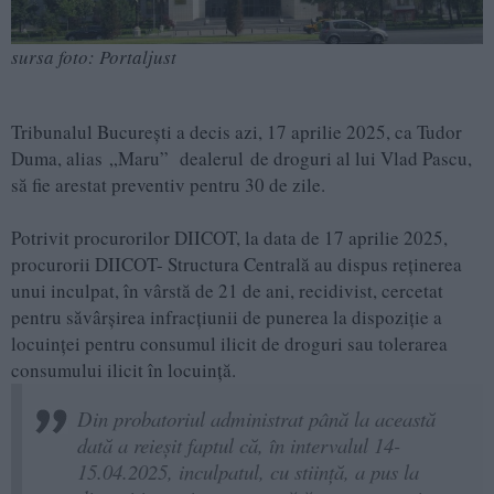
sursa foto: Portaljust
Tribunalul București a decis azi, 17 aprilie 2025, ca Tudor
Duma, alias „Maru” dealerul de droguri al lui Vlad Pascu,
să fie arestat preventiv pentru 30 de zile.
Potrivit procurorilor DIICOT, la data de 17 aprilie 2025,
procurorii DIICOT- Structura Centrală au dispus reținerea
unui inculpat, în vârstă de 21 de ani, recidivist, cercetat
pentru săvârșirea infracțiunii de punerea la dispoziție a
locuinței pentru consumul ilicit de droguri sau tolerarea
consumului ilicit în locuință.
Din probatoriul administrat până la această
dată a reieșit faptul că, în intervalul 14-
15.04.2025, inculpatul, cu stiință, a pus la