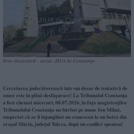
Foto ilustrativă - sursa: ZIUA de Constanța
Cercetarea judecătorească într-un dosar de tentativă de
omor este în plină desfășurare! La Tribunalul Constanța
a fost chemat miercuri, 08.07.2026, în fața magistraților
Tribunalului Constanța un bărbat pe nume Ion Mihai,
suspectat că ar fi înjunghiat un comesean la un botez din
orașul Măcin, județul Tulcea, după un conflict spontan!