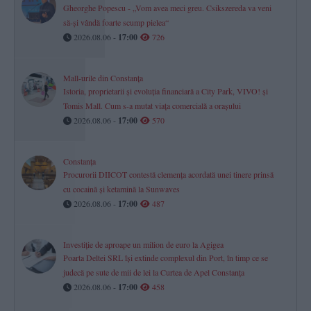
Gheorghe Popescu - „Vom avea meci greu. Csikszereda va veni
să-și vândă foarte scump pielea“
2026.08.06 -
17:00
726
Mall-urile din Constanța
Istoria, proprietarii și evoluția financiară a City Park, VIVO! și
Tomis Mall. Cum s-a mutat viața comercială a orașului
2026.08.06 -
17:00
570
Constanța
Procurorii DIICOT contestă clemența acordată unei tinere prinsă
cu cocaină și ketamină la Sunwaves
2026.08.06 -
17:00
487
Investiție de aproape un milion de euro la Agigea
Poarta Deltei SRL își extinde complexul din Port, în timp ce se
judecă pe sute de mii de lei la Curtea de Apel Constanța
2026.08.06 -
17:00
458