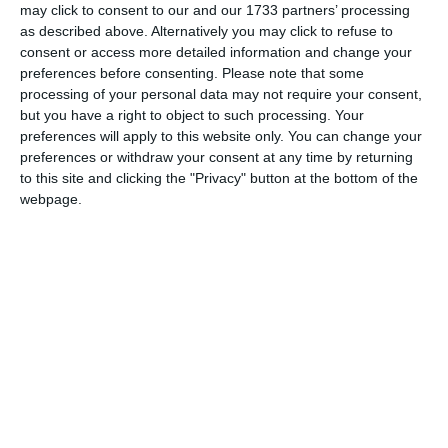
din Tulcea a formulat declarația de abținere, arătând că
may click to consent to our and our 1733 partners’ processing
este incompatibil de a soluționa cauza. Drept urmare,
as described above. Alternatively you may click to refuse to
consent or access more detailed information and change your
dosarul este judecat la instanța de la malul mării, iar la
preferences before consenting.
Please note that some
ultimul termen, au fost citați atât inculpatul și persoana
processing of your personal data may not require your consent,
vătămată, cât și trei martori.
but you have a right to object to such processing. Your
preferences will apply to this website only. You can change your
preferences or withdraw your consent at any time by returning
Filmul scandalului din actul de sesizare
to this site and clicking the "Privacy" button at the bottom of the
webpage.
Conform actului de sesizare, „s-a arătat că, în drept faptele
inculpatului, care în noaptea de 22/23.07.2023, în timp ce se
afla la o petrecere organizată de o familia pe o stradă din
oraşul Măcin, a atacat cu un cuţit pe un bărbat din aceeaşi
localitate, aplicându-i mai multe lovituri în zona feţei şi în
abdomen, în fosa iliacă dreaptă, cu consecinţa producerii
mai multor leziuni traumatice, inclusiv a unei plăgi
penetrante abdominale care a pus în primejdie viaţa
victimei, prin ameninţările cu cuţitul şi violenţele exercitate
în locaţia respectivă tulburând ordinea şi liniştea publică,