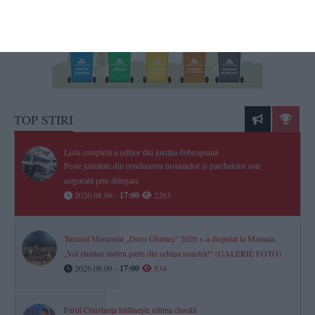
TOP STIRI
Lista completă a șefilor din justiția dobrogeană
Peste jumătate din conducerea instanțelor și parchetelor este
asigurată prin delegare
2026.08.06 -
17:00
2263
Turneul Memorial „Doru Ghimeș“ 2026 s-a disputat la Mamaia.
„Vei rămâne mereu parte din echipa noastră!“ (GALERIE FOTO)
2026.08.06 -
17:00
834
Farul Constanța întâlnește ultima clasată