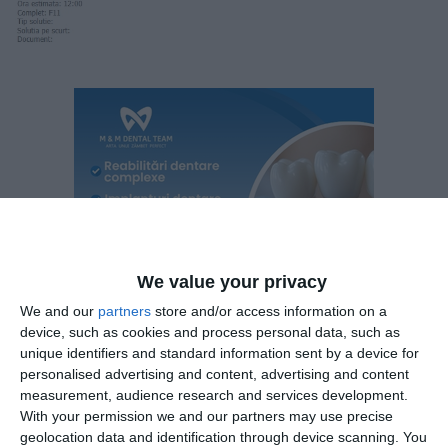
We value your privacy
We and our
partners
store and/or access information on a
device, such as cookies and process personal data, such as
unique identifiers and standard information sent by a device for
personalised advertising and content, advertising and content
measurement, audience research and services development.
With your permission we and our partners may use precise
Amintim că la data de 25.03.2024 judecătorul instanței
geolocation data and identification through device scanning. You