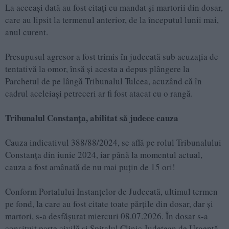
La aceeași dată au fost citați cu mandat și martorii din dosar,
care au lipsit la termenul anterior, de la începutul lunii mai,
anul curent.
Presupusul agresor a fost trimis în judecată sub acuzația de
tentativă la omor, însă și acesta a depus plângere la
Parchetul de pe lângă Tribunalul Tulcea, acuzând că în
cadrul aceleiași petreceri ar fi fost atacat cu o rangă.
Tribunalul Constanța, abilitat să judece cauza
Cauza indicativul 388/88/2024, se află pe rolul Tribunalului
Constanța din iunie 2024, iar până la momentul actual,
cauza a fost amânată de nu mai puțin de 15 ori!
Conform Portalului Instanțelor de Judecată, ultimul termen
pe fond, la care au fost citate toate părțile din dosar, dar și
martori, s-a desfășurat miercuri 08.07.2026. În dosar s-a
consituit parte civilă și Spitalul Clinic Judeţean de Urgenţă