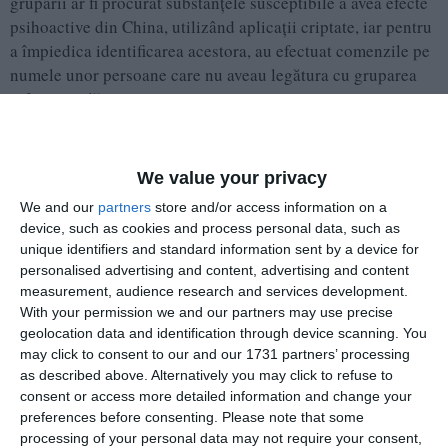
grupării ar fi procurat substanțele susceptibile a avea efecte
psihoactive din China, utilizând aplicații criptate, iar pentru
a împiedica identificarea acestora, au efectuat comenzile pe
numele unor persoane care nu aveau legătura cu gruparea
infracțională.
Adaugă-ne ca sursă în Google
We value your privacy
We and our
partners
store and/or access information on a
Urmărește-ne pe Google News
device, such as cookies and process personal data, such as
Urmărește-ne pe Whatsapp
unique identifiers and standard information sent by a device for
personalised advertising and content, advertising and content
measurement, audience research and services development.
With your permission we and our partners may use precise
Ti-a placut articolul?
geolocation data and identification through device scanning. You
may click to consent to our and our 1731 partners’ processing
as described above. Alternatively you may click to refuse to
consent or access more detailed information and change your
preferences before consenting.
Please note that some
processing of your personal data may not require your consent,