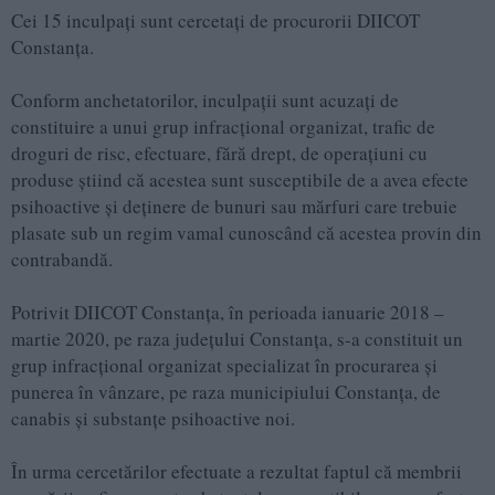
Cei 15 inculpați sunt cercetați de procurorii DIICOT
Constanța.
Conform anchetatorilor, inculpații sunt acuzați de
constituire a unui grup infracțional organizat, trafic de
droguri de risc, efectuare, fără drept, de operațiuni cu
produse știind că acestea sunt susceptibile de a avea efecte
psihoactive și deținere de bunuri sau mărfuri care trebuie
plasate sub un regim vamal cunoscând că acestea provin din
contrabandă.
Potrivit DIICOT Constanța, în perioada ianuarie 2018 –
martie 2020, pe raza județului Constanța, s-a constituit un
grup infracțional organizat specializat în procurarea și
punerea în vânzare, pe raza municipiului Constanța, de
canabis și substanțe psihoactive noi.
În urma cercetărilor efectuate a rezultat faptul că membrii