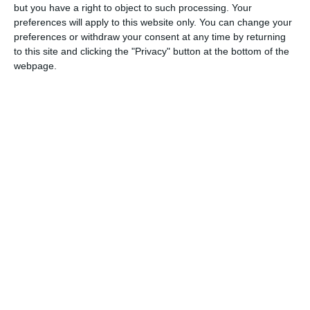
but you have a right to object to such processing. Your
preferences will apply to this website only. You can change your
preferences or withdraw your consent at any time by returning
COMENTARII
to this site and clicking the "Privacy" button at the bottom of the
webpage.
Nume
Email
Comentariu
Am citit si sunt de acord cu
regulile de postare
.
Acest formular colectează numele, e-mailul şi conținutul mesajului, astfel încât
să putem urmări comentariile tale pe site. Nu vom folosi datele tale în alt scop.