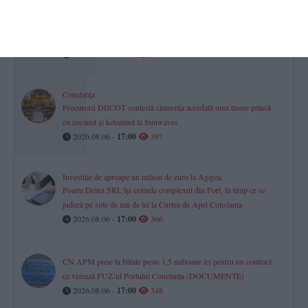
Mall-urile din Constanța
Istoria, proprietarii și evoluția financiară a City Park, VIVO! și
Tomis Mall. Cum s-a mutat viața comercială a orașului
2026.08.06 -
17:00
448
Constanța
Procurorii DIICOT contestă clemența acordată unei tinere prinsă
cu cocaină și ketamină la Sunwaves
2026.08.06 -
17:00
397
Investiție de aproape un milion de euro la Agigea
Poarta Deltei SRL își extinde complexul din Port, în timp ce se
judecă pe sute de mii de lei la Curtea de Apel Constanța
2026.08.06 -
17:00
366
CN APM pune la bătaie peste 1,5 milioane lei pentru un contract
ce vizează PUZ-ul Portului Constanța (DOCUMENTE)
2026.08.06 -
17:00
348