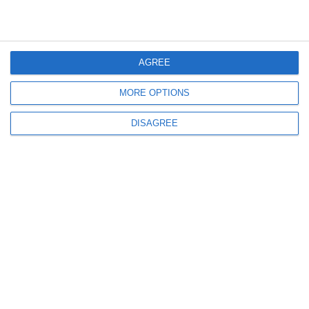
811
12 Dec, 2024 12:08
Atenție șoferi! Trafic restricționat pe strada Oituz din Constanța. De ce a
fost luată această măsură
AGREE
MORE OPTIONS
DISAGREE
1988
18 Oct, 2022 15:07
15 persoane trimise în judecată în dosarul drogurilor din Piața Chiliei! Ce
s-a decis azi la tribunal