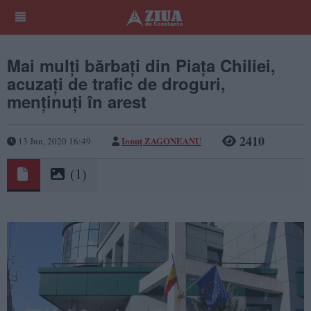
Mai mulți bărbați din Piața Chiliei,
acuzați de trafic de droguri,
menținuți în arest
2410
Ionuț ZAGONEANU
13 Jun, 2020 16:49
(1)