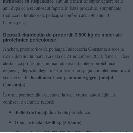
închisoare cu suspendare
, sub un termen de supraveghere de 2
ani, după ce a recunoscut faptele în baza procedurii simplificate
(reducerea limitelor de pedeapsă conform art. 396 alin. 10
C.proc.pen.).
Depozit clandestin de proporții: 3.500 kg de materiale
pirotehnice periculoase
Ancheta procurorilor de pe lângă Judecătoria Constanța a scos la
iveală detalii uluitoare. La data de 21 noiembrie 2024, femeia – deși
atestată ca profesionist în manipularea articolelor pirotehnice –
deținea și depozita ilegal mărfurile într-un spațiu complet neautorizat
localitatea Lazu (comuna Agigea, județul
și neavizat din
Constanța)
.
În urma perchezițiilor efectuate la acea vreme, autoritățile au
confiscat o cantitate record:
40.860 de bucăți
de articole pirotehnice;
3.500 kg (3,5 tone)
Greutate totală:
;
F1, F2, F3, F4, P1 și T1
Clasele de risc:
(inclusiv articole de