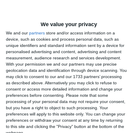
divertisment de mare putere și articole de scenă/profesionale).
Anchetatorii au subliniat că inculpata a acționat cu intenție directă.
Dat fiind statutul său de profesionist, aceasta cunoștea perfect
We value your privacy
normele legale și riscurile uriașe la care expunea zona prin crearea
We and our
partners
store and/or access information on a
unui depozit clandestin de materii explozive, fără nicio autorizație
device, such as cookies and process personal data, such as
de securitate. Fapta a atras incriminarea conform Legii 126/1995, în
unique identifiers and standard information sent by a device for
personalised advertising and content, advertising and content
deplină concordanță cu deciziile recente ale Curții Constituționale
measurement, audience research and services development.
(Decizia nr. 83/2024).
With your permission we and our partners may use precise
geolocation data and identification through device scanning. You
Interdicție de a mai profesa ca pirotehnist și muncă în
folosul comunității
may click to consent to our and our 1733 partners’ processing
as described above. Alternatively you may click to refuse to
Pe lângă pedeapsa cu închisoarea suspendată, judecătorii au aplicat
consent or access more detailed information and change your
o serie de măsuri severe pentru a se asigura că femeia nu va mai
preferences before consenting.
Please note that some
repeta fapta:
processing of your personal data may not require your consent,
but you have a right to object to such processing. Your
Interdicția de a profesa:
Instanța i-a interzis dreptul de a
preferences will apply to this website only. You can change your
artificier și pirotehnist
mai exercita meseriile de
(grupa
preferences or withdraw your consent at any time by returning
COR 7542) pe o perioadă de 2 ani de la rămânerea definitivă
to this site and clicking the "Privacy" button at the bottom of the
a hotărârii.
webpage.