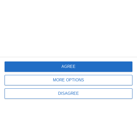
122
07 Aug, 2026 17:00
Iulian Gropoșilă și Niculae Peride, implicați într-un proces privind un
apartament deținut în coproprietate. Cazul este la Tribunalul Constanța
AGREE
MORE OPTIONS
DISAGREE
131
07 Aug, 2026 16:41
Justiție Constanța
Termen în noiembrie 2026 la Curtea de Apel Constanța în disputa juridică
între RAC 74 Impex SRL, Autoritatea Vamală Română și Direcția Generală
de Soluționare a Contestațiilor