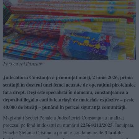
Foto cu rol ilustrativ
Judecătoria Constanța a pronunțat marți, 2 iunie 2026, prima
sentință în dosarul unei femei acuzate de operațiuni pirotehnice
fără drept. Deși este specialistă în domeniu, constănțeanca a
depozitat ilegal o cantitate uriașă de materiale explozive – peste
40.000 de bucăți – punând în pericol siguranța comunității.
Magistrații Secției Penale a Judecătoriei Constanța au finalizat
22564/212/2025
procesul pe fond în dosarul cu numărul
. Inculpata,
3 luni de
Enache Ștefania Cristina, a primit o condamnare de