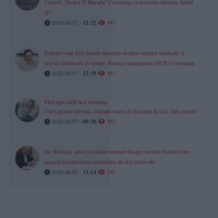
Centrul „Teodor T. Burada” Constanța va prezenta ultimele detalii
(P)
2026.08.07 -
11:32
395
Pedepse mai dure pentru atacurile asupra cadrelor medicale și
posturi deblocate în spitale. Reacția managerului SCJU Constanța
2026.08.07 -
12:39
392
Fără apă caldă în Constanța
Cinci puncte termice, afectate vineri de lucrările RAJA. Iată zonele!
2026.08.07 -
09:30
392
Ilie Bolojan, anunț de ultim moment despre nivelul Dunării care
asigură funcționarea reactorului de la Cernavodă
2026.08.07 -
11:14
386