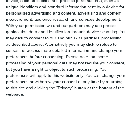
device, such as cookies and process personal data, such as
unique identifiers and standard information sent by a device for
personalised advertising and content, advertising and content
measurement, audience research and services development.
With your permission we and our partners may use precise
geolocation data and identification through device scanning. You
may click to consent to our and our 1731 partners’ processing
as described above. Alternatively you may click to refuse to
consent or access more detailed information and change your
Înființată în anul 2021, societatea are sediul pe Bulevardul 1
preferences before consenting.
Please note that some
„Alte
Mai din Constanța și activează în domeniul
processing of your personal data may not require your consent,
transporturi terestre de călători”
.
but you have a right to object to such processing. Your
Management:
preferences will apply to this website only. You can change your
Firma este deținută de Simona Mihai
preferences or withdraw your consent at any time by returning
Caragea și administrată de Andrei Mihai.
to this site and clicking the "Privacy" button at the bottom of the
Performanță financiară:
În anul 2024, societatea a
webpage.
5 milioane de lei
raportat o cifră de afaceri de peste
,
un profit de 217.571 lei și o echipă de 7 angajați.
Alte activități:
Administratorul Andrei Mihai
figurează ca asociat sau administrator și în alte entități
comerciale din județ, printre care Nobless Media SRL,