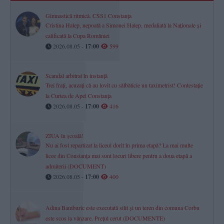
Gimnastică ritmică. CSS1 Constanța
Cristina Halep, nepoată a Simonei Halep, medaliată la Naționale și
calificată la Cupa României
2026.08.05 -
17:00
599
Scandal arbitrat în instanță
Trei frați, acuzați că au lovit cu sălbăticie un taximetrist! Contestație
la Curtea de Apel Constanța
2026.08.05 -
17:00
416
ZIUA în școală!
Nu ai fost repartizat la liceul dorit în prima etapă? La mai multe
licee din Constanța mai sunt locuri libere pentru a doua etapă a
admiterii (DOCUMENT)
2026.08.05 -
17:00
400
Adina Bamburic este executată silit și un teren din comuna Corbu
este scos la vânzare. Prețul cerut (DOCUMENTE)