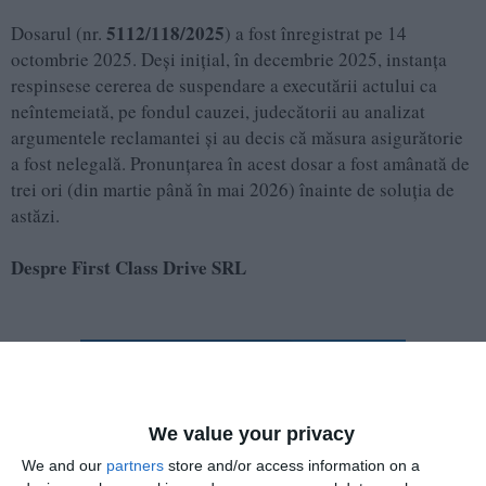
5112/118/2025
Dosarul (nr.
) a fost înregistrat pe 14
octombrie 2025. Deși inițial, în decembrie 2025, instanța
respinsese cererea de suspendare a executării actului ca
neîntemeiată, pe fondul cauzei, judecătorii au analizat
argumentele reclamantei și au decis că măsura asigurătorie
a fost nelegală. Pronunțarea în acest dosar a fost amânată de
trei ori (din martie până în mai 2026) înainte de soluția de
astăzi.
Despre First Class Drive SRL
We value your privacy
We and our
partners
store and/or access information on a