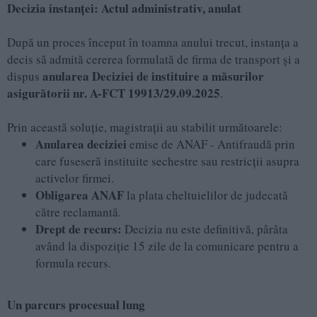
Decizia instanței: Actul administrativ, anulat
După un proces început în toamna anului trecut, instanța a
decis să admită cererea formulată de firma de transport și a
anularea Deciziei de instituire a măsurilor
dispus
asigurătorii nr. A-FCT 19913/29.09.2025
.
Prin această soluție, magistrații au stabilit următoarele:
Anularea deciziei
emise de ANAF - Antifraudă prin
care fuseseră instituite sechestre sau restricții asupra
activelor firmei.
Obligarea ANAF
la plata cheltuielilor de judecată
către reclamantă.
Drept de recurs:
Decizia nu este definitivă, pârâta
având la dispoziție 15 zile de la comunicare pentru a
formula recurs.
Un parcurs procesual lung