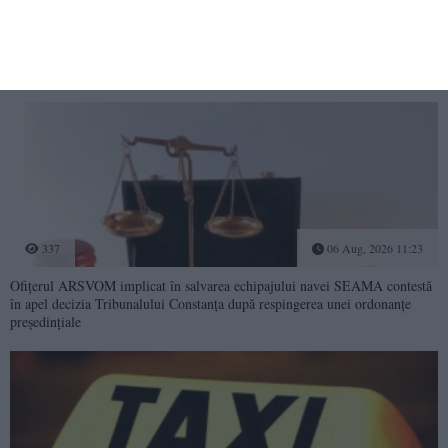
Arest la domiciliu cu brățară electronică pentru o constănțeancă căutată în
Germania. Curtea de Apel Constanța a respins cererea de arestare
preventivă
337
06 Aug, 2026 11:23
Ofițerul ARSVOM implicat în salvarea echipajului navei SEAMA contestă
în apel decizia Tribunalului Constanța după respingerea unei ordonanțe
președințiale