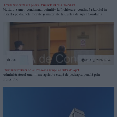
O răzbunare oarbă din gelozie, terminată cu casa incendiată
Mustafa Samet, condamnat definitiv la închisoare, continuă războiul în
instanță pe daunele morale și materiale la Curtea de Apel Constanța
298
09 Aug, 2026 12:54
Războiul terenurilor de la Cernavodă ajunge la Curtea de Apel
Administratorul unei firme agricole scapă de pedeapsa penală prin
prescripție