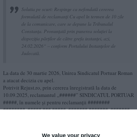
Solutia pe scurt: Respinge ca nefondată cererea
formulată de reclamanţi Cu apel în termen de 10 zile
de la comunicare, care se depune la Tribunalul
Constanţa. Pronunţată prin punerea soluţiei la
dispoziţia părţilor de către grefa instanţei, azi,
24.02.2026“ – conform Portalului Instanțelor de
Judecată.
La data de 30 martie 2026, Unirea Sindicatul Portuar Roman
a atacat decizia cu apel.
Potrivit Rejust.ro, prin cererea înregistrată la data de
10.09.2025, reclamantul „######” SINDICATUL PORTUAR
#####, în numele şi pentru reclamanţii ########
########, ##### ### #####, ####### #######, #######
######, ##### ######, în contradictoriu cu pârâtul ###
####### ######## S.R.L., cu citarea Consiliului Naţional
pentru Combaterea Discriminării, a solicitat obligarea
We value your privacy