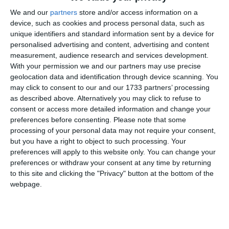
pârâtei la plata de despăgubiri pentru fiecare reclamant
We and our
partners
store and/or access information on a
constând în contravaloarea alocaţiei de hrană cuvenită până
device, such as cookies and process personal data, such as
la suma de 200 lei/zi, începând cu data de 01.04.2024 şi, în
unique identifiers and standard information sent by a device for
continuare, actualizate cu indicele de inflaţie şi dobânda
personalised advertising and content, advertising and content
legală penalizatoare la data plăţii efective, cu cheltuieli de
measurement, audience research and services development.
judecată.
With your permission we and our partners may use precise
geolocation data and identification through device scanning. You
„În motivarea cererii, s-a arătat că reclamanţii au
may click to consent to our and our 1733 partners’ processing
as described above. Alternatively you may click to refuse to
calitate de personal navigant şi îşi desfăşoară
consent or access more detailed information and change your
activitatea pe macarale plutitoare, ca şefi mecanici,
preferences before consenting.
Please note that some
având în subordine tot personalul de la bordul
processing of your personal data may not require your consent,
macaralei (docheri, marinari, mecanici, macaragii,
but you have a right to object to such processing. Your
electricieni si conducător autoîncărcător), practic
preferences will apply to this website only. You can change your
echivalând cu funcţia de comandant al navelor de
preferences or withdraw your consent at any time by returning
transport fluvial. Potrivit carnetelor de îmbarcare,
to this site and clicking the "Privacy" button at the bottom of the
webpage.
reclamanţii au fost îmbarcaţi pe perioade de 16 sau 31
de zile, de la angajare până în prezent, la fel ca şi
marinarii, electricienii, motoriştii din subordinea lor.
#### reclamanţii fac parte din echipajul minim de