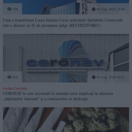
358
09 Aug, 2026 12:40
Cum a transformat Laura Iuliana Cocor achizițiile Spitalului Cernavodă
într-o afacere cu 42 de presupuse șpăgi (RECHIZITORIU)
468
09 Aug, 2026 10:31
Justiție Constanța
CERONAV le cere socoteală în instanță celor implicați în afacerea
„diplomelor fantomă” și a contractelor cu dedicație