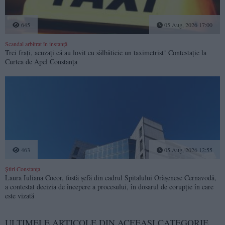
645
05 Aug, 2026 17:00
Scandal arbitrat în instanță
Trei frați, acuzați că au lovit cu sălbăticie un taximetrist! Contestație la
Curtea de Apel Constanța
463
05 Aug, 2026 12:55
Știri Constanța
Laura Iuliana Cocor, fostă șefă din cadrul Spitalului Orășenesc Cernavodă,
a contestat decizia de începere a procesului, în dosarul de corupție în care
este vizată
ULTIMELE ARTICOLE DIN ACEEASI CATEGORIE