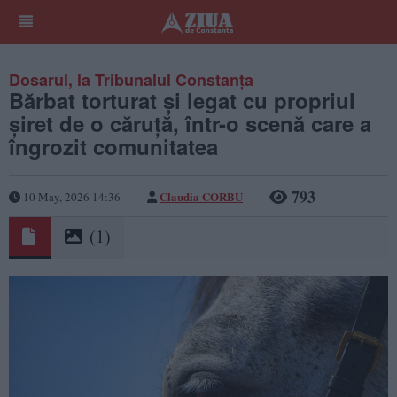
Dosarul, la Tribunalul Constanța
Bărbat torturat și legat cu propriul
șiret de o căruță, într-o scenă care a
îngrozit comunitatea
793
Claudia CORBU
10 May, 2026 14:36
(1)