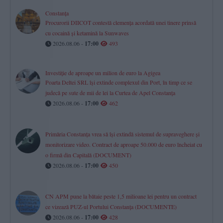
Constanța
Procurorii DIICOT contestă clemența acordată unei tinere prinsă
cu cocaină și ketamină la Sunwaves
2026.08.06 -
17:00
493
Investiție de aproape un milion de euro la Agigea
Poarta Deltei SRL își extinde complexul din Port, în timp ce se
judecă pe sute de mii de lei la Curtea de Apel Constanța
2026.08.06 -
17:00
462
Primăria Constanța vrea să își extindă sistemul de supraveghere și
monitorizare video. Contract de aproape 50.000 de euro încheiat cu
o firmă din Capitală (DOCUMENT)
2026.08.06 -
17:00
450
CN APM pune la bătaie peste 1,5 milioane lei pentru un contract
ce vizează PUZ-ul Portului Constanța (DOCUMENTE)
2026.08.06 -
17:00
428