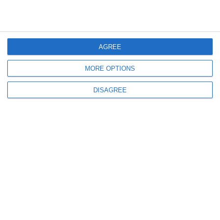
868
25 May, 2026 17:00
La Tribunalul Constanța
O femeie vrea să obțină ordin de protecție împotriva unui medic psihiatru
AGREE
și cere revizuirea apelului
MORE OPTIONS
DISAGREE
1374
24 May, 2026 14:16
„Să ardeți ca șobolanii!”
Război comercial cu amenințări de teroare între furnizorul de carne și
proprietarii unei carmangerii din Constanța