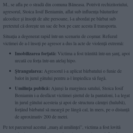
M., se afla pe o stradă din comuna Băneasa. Potrivit rechizitoriului,
agresorul, Stoica Iosif Beniamin, aflat sub influența băuturilor
alcoolice și însoțit de alte persoane, l-a abordat pe bărbat sub
pretextul că dorește un sac de box pe care acesta îl transporta.
Situația a degenerat rapid într-un scenariu de coșmar. Refuzul
victimei de a-l însoți pe agresor a dus la acte de violență extremă:
Imobilizarea forțată:
Victima a fost trântită într-un șanț, apoi
urcată cu forța într-un atelaj hipo.
Ștrangularea:
Agresorul i-a aplicat bărbatului o funie de
balot în jurul gâtului pentru a-l împiedica să fugă.
Umilința publică:
Ajunși la marginea satului, Stoica Iosif
Beniamin i-a desfăcut victimei șiretul de la pantaloni, l-a legat
în jurul gâtului acesteia și apoi de structura căruței (hulubă),
forțând bărbatul să meargă pe lângă cal, în mers, pe o distanță
de aproximativ 200 de metri.
Pe tot parcursul acestui „marș al umilinței”, victima a fost lovită