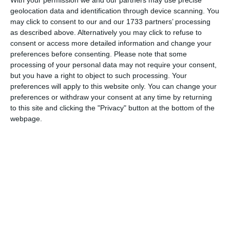
With your permission we and our partners may use precise
permanent un sistem electronic de monitorizare (brățară GPS)
geolocation data and identification through device scanning. You
may click to consent to our and our 1733 partners’ processing
pentru a asigura respectarea distanței de siguranță.
as described above. Alternatively you may click to refuse to
consent or access more detailed information and change your
Cazul a ajuns în Apel
preferences before consenting.
Please note that some
Nerespectarea acestor măsuri constituie infracțiune și se pedepsește
processing of your personal data may not require your consent,
cu închisoarea. Stoica Iosif Beniamin a atacat deja decizia cu apel,
but you have a right to object to such processing. Your
acesta urmând să se judece la Tribunalul Constanța pe data de 14
preferences will apply to this website only. You can change your
mai 2026.
preferences or withdraw your consent at any time by returning
to this site and clicking the "Privacy" button at the bottom of the
executoriu
Până la o decizie definitivă, ordinul de protecție rămâne
webpage.
de drept
, poliția locală fiind însărcinată cu monitorizarea strictă a
agresorului pentru a preveni noi acte de violență asupra victimei,
care a declarat că trăiește într-o stare permanentă de temere.
Adaugă-ne ca sursă în Google
Urmărește-ne pe Google News
Urmărește-ne pe Whatsapp