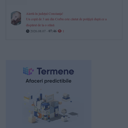
Alertă în județul Constanța!
Un copil de 3 ani din Corbu este căutat de polițiști după ce a
dispărut de la o stână
2026.08.07 -
07:46
1