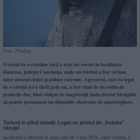
Foto: Pixabay
O scenă de o cruzime rară a avut loc recent în localitatea
Băneasa, județul Constanța, unde un bărbat a fost victima
unor abuzuri fizice și psihice extreme. Agresorul, care l-a legat
de o căruță și l-a târât prin sat, a fost vizat de un ordin de
protecție dur, fiind obligat de magistrații Judecătoriei Medgidia
să poarte permanent un dispozitiv electronic de supraveghere.
Tortură în plină stradă: Legat cu șiretul de „huluba”
căruței
Incidentul a izbucnit în seara zilei de 3 mai 2026, când victima, C.