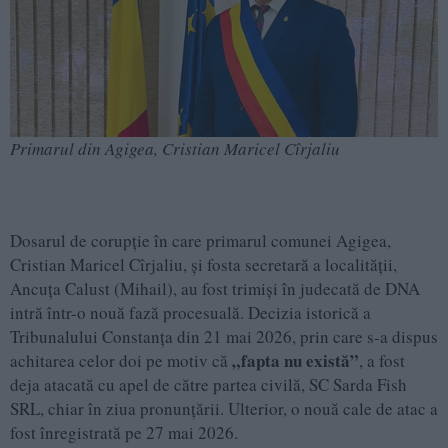
Primarul din Agigea, Cristian Maricel Cîrjaliu
Dosarul de corupție în care primarul comunei Agigea,
Cristian Maricel Cîrjaliu, și fosta secretară a localității,
Ancuța Calust (Mihail), au fost trimiși în judecată de DNA
intră într-o nouă fază procesuală. Decizia istorică a
Tribunalului Constanța din 21 mai 2026, prin care s-a dispus
„fapta nu există”
achitarea celor doi pe motiv că
, a fost
deja atacată cu apel de către partea civilă, SC Sarda Fish
SRL, chiar în ziua pronunțării. Ulterior, o nouă cale de atac a
fost înregistrată pe 27 mai 2026.