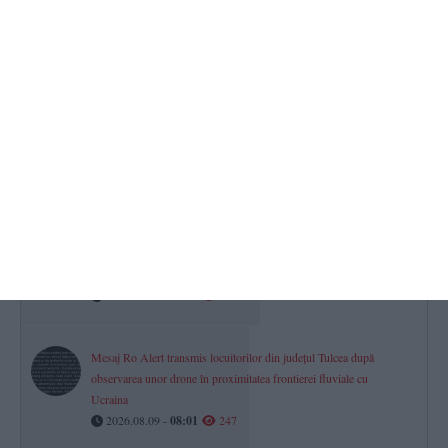
Județul Constanța, sub Cod Galben de vânt puternic! Când expiră
avertizarea meteo
2026.08.09 -
08:13
439
Horoscop pentru duminică, 09 august 2026. Relațiile familiale sunt
vulnerabile pentru una dintre zodii
2026.08.09 -
08:29
365
Cod galben de vânt puternic la Constanța! Unde puteți semnala
problemele cauzate de vreme
2026.08.09 -
08:46
258
Mesaj Ro Alert transmis locuitorilor din județul Tulcea după
observarea unor drone în proximitatea frontierei fluviale cu
Ucraina
2026.08.09 -
08:01
247