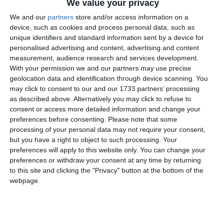
We value your privacy
Lipsa certificatului de atestare:
Comisia de
inventariere a comunei Agigea (condusă la acea vreme
We and our
partners
store and/or access information on a
de viceprimar, nu de Cristian Cîrjaliu) a descoperit că
device, such as cookies and process personal data, such as
unique identifiers and standard information sent by a device for
Sarda Fish SRL nu deținea un certificat de atestare a
personalised advertising and content, advertising and content
dreptului de proprietate conform HG nr. 834/1991
measurement, audience research and services development.
înscris la serviciul de taxe și impozite. Din acest motiv,
With your permission we and our partners may use precise
comisia a propus, legal, introducerea terenului în
geolocation data and identification through device scanning. You
inventarul domeniului privat al comunei.
may click to consent to our and our 1733 partners’ processing
Decizii judecătorești definitive:
Intabularea dreptului
as described above. Alternatively you may click to refuse to
de proprietate în favoarea Comunei Agigea fusese deja
consent or access more detailed information and change your
preferences before consenting.
Please note that some
recunoscută și dispusă de instanțe în mod legal printr-
processing of your personal data may not require your consent,
o decizie din 2012 a Tribunalului Constanța, procesul
but you have a right to object to such processing. Your
fiind bazat pe o altă hotărâre de consiliu (HCL
preferences will apply to this website only. You can change your
57/2010), și nu pe cele două HCL-uri imputate de
preferences or withdraw your consent at any time by returning
DNA.
to this site and clicking the "Privacy" button at the bottom of the
webpage.
Fragment din motivarea instanței:
„Instanța
are mari dubii cu privire la calitatea de