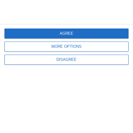
AGREE
1024
12 Feb, 2026 10:32
MORE OPTIONS
Verdict amânat în dosarul primarului din Agigea
Cristian Cîrjaliu ar putea afla sentința săptămâna viitoare
DISAGREE
1406
07 Feb, 2026 09:39
PSD Constanța a stabilit organizarea alegerilor interne și clarifică situații
disciplinare în cadrul BPJ