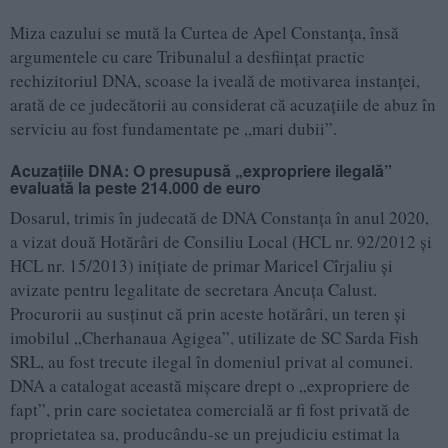
Miza cazului se mută la Curtea de Apel Constanța, însă
argumentele cu care Tribunalul a desființat practic
rechizitoriul DNA, scoase la iveală de motivarea instanței,
arată de ce judecătorii au considerat că acuzațiile de abuz în
serviciu au fost fundamentate pe „mari dubii”.
Acuzațiile DNA: O presupusă „expropriere ilegală”
evaluată la peste 214.000 de euro
Dosarul, trimis în judecată de DNA Constanța în anul 2020,
a vizat două Hotărâri de Consiliu Local (HCL nr. 92/2012 și
HCL nr. 15/2013) inițiate de primar Maricel Cîrjaliu și
avizate pentru legalitate de secretara Ancuța Calust.
Procurorii au susținut că prin aceste hotărâri, un teren și
imobilul „Cherhanaua Agigea”, utilizate de SC Sarda Fish
SRL, au fost trecute ilegal în domeniul privat al comunei.
DNA a catalogat această mișcare drept o „expropriere de
fapt”, prin care societatea comercială ar fi fost privată de
proprietatea sa, producându-se un prejudiciu estimat la