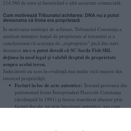
214.560 de euro și favorizând o altă societate comercială.
Cum motivează Tribunalul achitarea: DNA nu a putut
demonstra că firma era proprietară
În motivarea sentinței de achitare, Tribunalul Constanța a
analizat minuțios lanțul de proprietate al terenului și a
concluzionat că acuzația de „expropriere” pică din start,
nu s-a putut dovedi că SC Sarda Fish SRL
deoarece
deținea în mod legal și valabil dreptul de proprietate
asupra acelui teren.
Judecătorii au scos în evidență mai multe vicii majore din
istoricul proprietății:
Facturi în loc de acte autentice:
Terenul provenea din
patrimoniul fostei Întreprinderi Piscicole Constanța
(desființată în 1991) și fusese transferat ulterior prin
facturi fiscale, nu prin înscrisuri autentice, așa cum
cerea legea. Mai mult, instanțele civile au stabilit
anterior că dreptul de proprietate nu se poate proba
doar prin simple facturi.