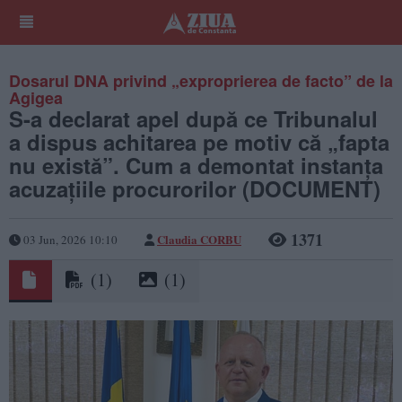
Dosarul DNA privind „exproprierea de facto” de la
Agigea
S-a declarat apel după ce Tribunalul
a dispus achitarea pe motiv că „fapta
nu există”. Cum a demontat instanța
acuzațiile procurorilor (DOCUMENT)
1371
Claudia CORBU
03 Jun, 2026 10:10
(1)
(1)