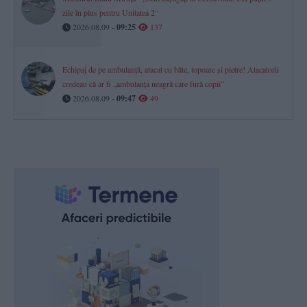
zile în plus pentru Unitatea 2“
2026.08.09 -
09:25
137
Echipaj de pe ambulanță, atacat cu bâte, topoare şi pietre! Atacatorii
credeau că ar fi „ambulanţa neagră care fură copii”
2026.08.09 -
09:47
49