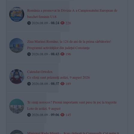
România a promovat în Divizia A a Campionatului European de
baschet feminin U18
2026.08.09 -
08:24
228
Ziua Marinei Române, la 124 de ani de la prima sărbătorire!
Programul activităților din județul Constanța
2026.08.09 -
08:43
196
Calendar-Ortodox
Ce sfinți sunt prăznuiți astăzi, 9 august 2026
2026.08.09 -
08:37
189
Te simți norocos? Premii importante sunt puse în joc la tragerile
Loto de astăzi, 9 august
2026.08.09 -
09:06
145
Ministrul Radu Miruță - „8cm câștigați la Cernavodă. Cel puțin 9