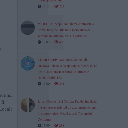
influența alcoolului
17:11
282
VIDEO. A început inundarea controlată a
primei barje pe Dunăre. Operațiunea de
scufundare durează până la patru ore
17:03
425
a
Clubul Sportiv Axiopolis Cernavodă
lansează o licitație de aproape 800.000 de lei
pentru a contracta o firmă de curățenie
(DOCUMENTE)
17:00
291
retins,
 fi
Iulian Gropoșilă și Niculae Peride, implicați
într-un proces privind un apartament deținut
 Locale
în coproprietate. Cazul este la Tribunalul
Constanța
17:00
298