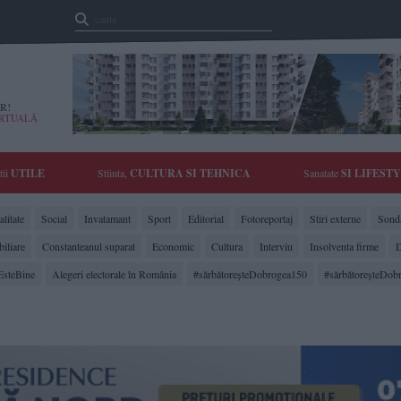
R!
IRTUALĂ
tii
UTILE
Stiinta,
CULTURA SI TEHNICA
Sanatate
SI LIFEST
litate
Social
Invatamant
Sport
Editorial
Fotoreportaj
Stiri externe
Sonda
biliare
Constanteanul suparat
Economic
Cultura
Interviu
Insolventa firme
D
EsteBine
Alegeri electorale în România
#sărbătoreşteDobrogea150
#sărbătoreşteDob