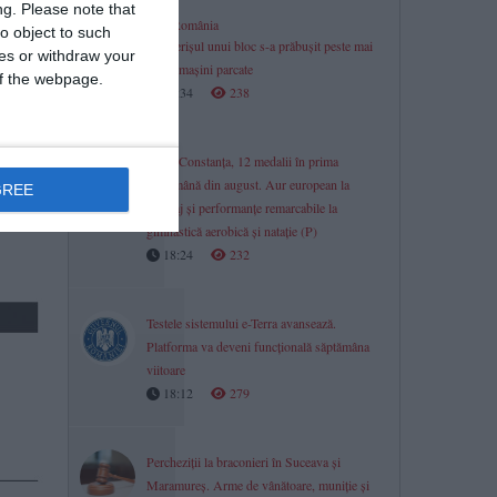
ng.
Please note that
Știri România
o object to such
Acoperișul unui bloc s-a prăbușit peste mai
ces or withdraw your
multe mașini parcate
 of the webpage.
18:34
238
rea
CSM Constanța, 12 medalii în prima
săptămână din august. Aur european la
GREE
canotaj și performanțe remarcabile la
gimnastică aerobică și natație (P)
18:24
232
Testele sistemului e-Terra avansează.
Platforma va deveni funcțională săptămâna
viitoare
18:12
279
Percheziții la braconieri în Suceava și
Maramureș. Arme de vânătoare, muniție și