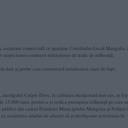
 societate comercială ce aparține Consiliului Local Mangalia, 
 suspiciunea comiterii infracțiunii de trafic de influență.
stă date și probe care conturează următoarea stare de fapt:
4, inculpatul Colgiu Doru, în calitatea menționată mai sus, ar fi p
e 15.000 euro, pentru a-și trafica presupusa influență pe care ar
or publici din cadrul Primăriei Municipiului Mangalia și Poliției
ca societatea omului de afaceri să-și desfășoare activitatea în