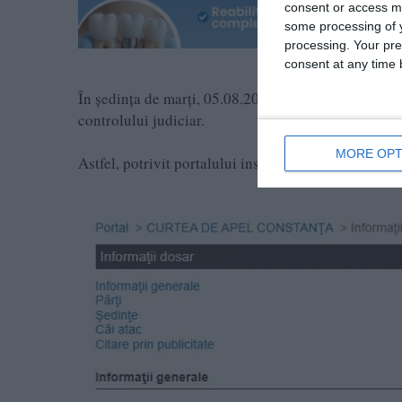
consent or access m
some processing of y
processing. Your pre
consent at any time b
În ședința de marți, 05.08.2025, instanța a rămas î
controlului judiciar.
MORE OPT
Astfel, potrivit portalului instanțelor de judecată, î