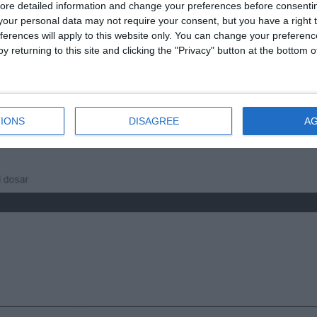
ore detailed information and change your preferences before consenti
our personal data may not require your consent, but you have a right t
ferences will apply to this website only. You can change your preferen
y returning to this site and clicking the "Privacy" button at the bottom
n pronunțare, după ce apărarea lui Dorinel Colgiu a cerut revoca
IONS
DISAGREE
A
n cursul acestei zile, magistrații ar putea anunța o hotărâre.