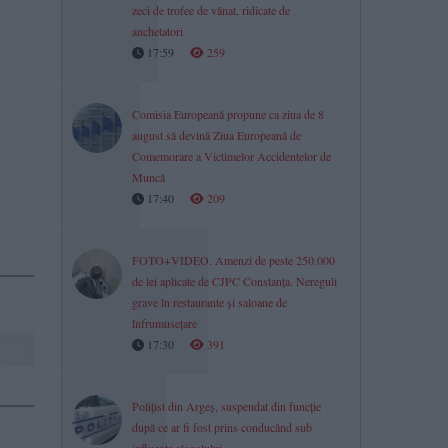
zeci de trofee de vânat, ridicate de
anchetatori
17:59
259
Comisia Europeană propune ca ziua de 8
august să devină Ziua Europeană de
Comemorare a Victimelor Accidentelor de
Muncă
17:40
209
FOTO+VIDEO. Amenzi de peste 250.000
de lei aplicate de CJPC Constanța. Nereguli
grave în restaurante și saloane de
înfrumusețare
17:30
391
Polițist din Argeș, suspendat din funcție
după ce ar fi fost prins conducând sub