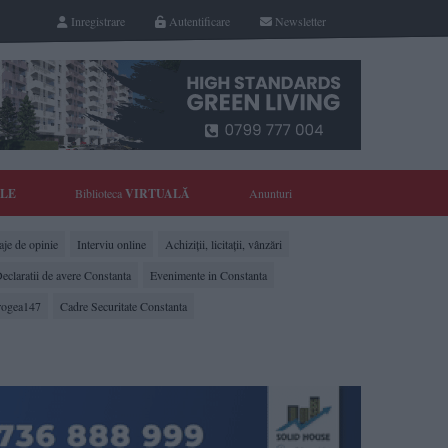
Inregistrare
Autentificare
Newsletter
YLE
Biblioteca
VIRTUALĂ
Anunturi
je de opinie
Interviu online
Achiziții, licitații, vânzări
eclaratii de avere Constanta
Evenimente in Constanta
rogea147
Cadre Securitate Constanta