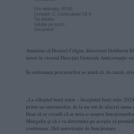
Amintim că Dorinel Colgiu, directorul Goldterm SA,
intrat în vizorul Direcției Generale Anticorupție sub
În ordonanța procurorilor se arată că, în cauză, exi
„La sfârșitul lunii iunie – începutul lunii iulie 202
printr-un intermediar, de la un om de afaceri suma d
lăsat să se creadă că ar avea-o asupra funcționaril
Mangalia și că-i va determina pe aceștia să permită 
continuare, fără autorizație de funcționare.