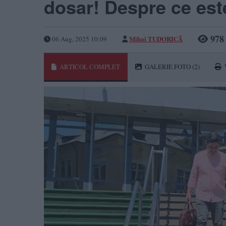
dosar! Despre ce est
978
Mihai TUDORICĂ
06 Aug, 2025 10:09
ARTICOL COMPLET
GALERIE FOTO
(2)