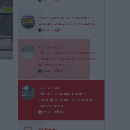
În atenția șoferilor! Două transporturi
agabaritice vor traversa județul Constanța
19:48
236
RAJA Constanța
UPDATE. Fără apă în zonele Mamaia Sat,
Mamaia Nord și Tabăra de Copii Năvodari
din cauza unei avarii
19:41
667
FOTO+VIDEO
UPDATE. Asfalt surpat în stațiunea
Mamaia după o avarie RAJA Constanța.
Pompierii intervin
19:34
800
Știri România