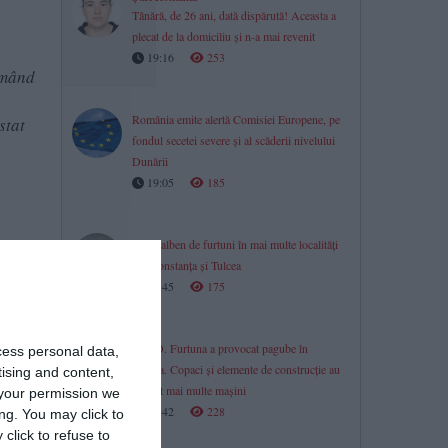
Tânără, de 26 ani, dată dispărută! Aceasta a
plecat de la domiciliu și n-a mai revenit
19:16
253
rmând
România emite alertă Comisiei Europene, pe
stat
fondul secetei severe și al scăderii nivelului
Dunării
19:05
185
Cod galben de furtuni în mai multe localități
din Constanța și Tulcea
18:45
175
galia
FOTO. Furtuna a provocat pagube în
cess personal data,
Slatina. Copaci și elemente de construcție au
tising and content,
avariat mai multe mașini
your permission we
18:42
228
ng. You may click to
click to refuse to