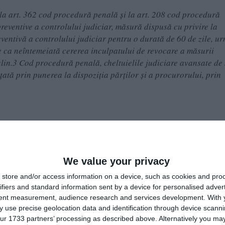
t la art. 362 cod procedură penală şi la art. 208 cod procedură
preventive a controlului judiciar, măsură dispusă cu privire la
tivă a controlului judiciar pentru o durată de 60 de zile, u
ge ca neîntemeiată cererea inculpatului de revocare a măsurii
 alin.3 Cod procedură penală, cheltuielile judiciare avansate de 
ată prin punerea la dispoziţia părţilor şi a procurorului, prin
 anunțe o decizie într-un dosar de verificare a măsurilor
m SA, societate comercială ce aparține Consiliului Local Man
We value your privacy
ocurorii DNA, pentru presupusa faptă de luare de mită.
store and/or access information on a device, such as cookies and pro
ifiers and standard information sent by a device for personalised adver
tent measurement, audience research and services development.
With 
 use precise geolocation data and identification through device scanni
ur 1733 partners’ processing as described above. Alternatively you may 