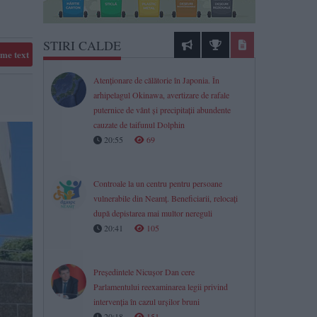
STIRI CALDE
me text
Atenționare de călătorie în Japonia. În
arhipelagul Okinawa, avertizare de rafale
puternice de vânt și precipitații abundente
cauzate de taifunul Dolphin
20:55
69
Controale la un centru pentru persoane
vulnerabile din Neamț. Beneficiarii, relocați
după depistarea mai multor nereguli
20:41
105
Președintele Nicușor Dan cere
Parlamentului reexaminarea legii privind
intervenția în cazul urșilor bruni
20:18
151