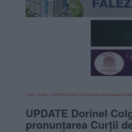
Acasa
»
Justitie
»
UPDATE Dorinel Colgiu a primit astăzi pronunțarea Curții
UPDATE Dorinel Colgi
pronunțarea Curții d