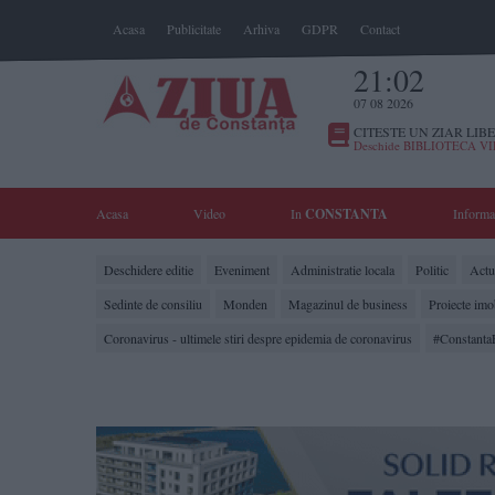
Acasa
Publicitate
Arhiva
GDPR
Contact
21:02
07 08 2026
CITESTE UN ZIAR LIBE
Deschide BIBLIOTECA V
Acasa
Video
In
CONSTANTA
Informa
Deschidere editie
Eveniment
Administratie locala
Politic
Actua
Sedinte de consiliu
Monden
Magazinul de business
Proiecte imo
Coronavirus - ultimele stiri despre epidemia de coronavirus
#Constanta