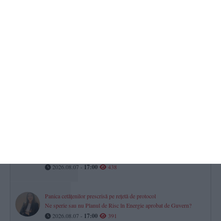
Răzbunare periculoasă din gelozie la Limanu
Un bărbat, condamnat la 3 ani și 6 luni de închisoare după ce a
incendiat camera tehnică a fostei soacre
2026.08.07 -
17:00
477
Iulian Gropoșilă și Niculae Peride, implicați într-un proces privind
un apartament deținut în coproprietate. Cazul este la Tribunalul
Constanța
2026.08.07 -
17:00
464
Clubul Sportiv Axiopolis Cernavodă lansează o licitație de aproape
800.000 de lei pentru a contracta o firmă de curățenie
(DOCUMENTE)
2026.08.07 -
17:00
438
Panica cetățenilor prescrisă pe rețetă de protocol
Ne sperie sau nu Planul de Risc în Energie aprobat de Guvern?
2026.08.07 -
17:00
391