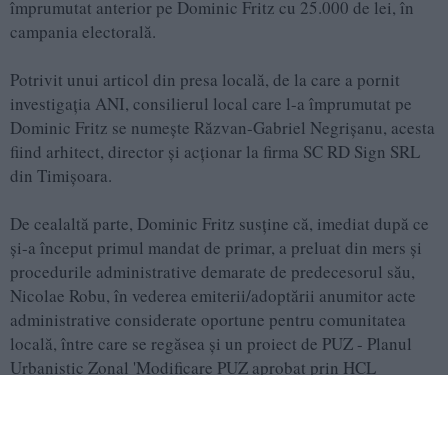
împrumutat anterior pe Dominic Fritz cu 25.000 de lei, în
campania electorală.
Potrivit unui articol din presa locală, de la care a pornit
investigația ANI, consilierul local care l-a împrumutat pe
Dominic Fritz se numește Răzvan-Gabriel Negrișanu, acesta
fiind arhitect, director și acționar la firma SC RD Sign SRL
din Timișoara.
De cealaltă parte, Dominic Fritz susține că, imediat după ce
și-a început primul mandat de primar, a preluat din mers și
procedurile administrative demarate de predecesorul său,
Nicolae Robu, în vederea emiterii/adoptării anumitor acte
administrative considerate oportune pentru comunitatea
locală, între care se regăsea și un proiect de PUZ - Planul
Urbanistic Zonal 'Modificare PUZ aprobat prin HCL
453/21.11.2017' - inițiat de o firmă.
Fritz spune că fostul primar aprobase deja proiectul în cauză