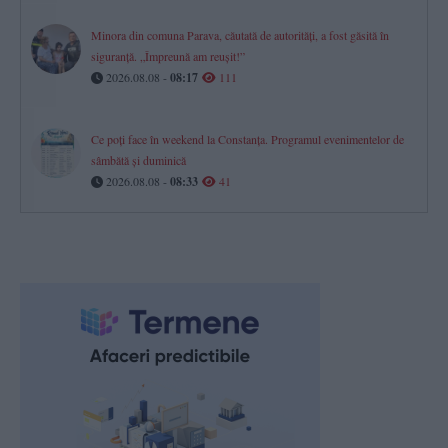
Minora din comuna Parava, căutată de autorități, a fost găsită în
siguranță. „Împreună am reușit!”
2026.08.08 -
08:17
111
Ce poți face în weekend la Constanța. Programul evenimentelor de
sâmbătă și duminică
2026.08.08 -
08:33
41