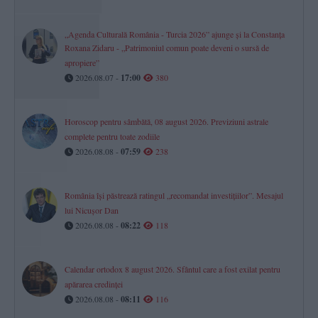
„Agenda Culturală România - Turcia 2026” ajunge și la Constanța
Roxana Zidaru - „Patrimoniul comun poate deveni o sursă de
apropiere”
2026.08.07 -
17:00
380
Horoscop pentru sâmbătă, 08 august 2026. Previziuni astrale
complete pentru toate zodiile
2026.08.08 -
07:59
238
România își păstrează ratingul „recomandat investițiilor”. Mesajul
lui Nicușor Dan
2026.08.08 -
08:22
118
Calendar ortodox 8 august 2026. Sfântul care a fost exilat pentru
apărarea credinței
2026.08.08 -
08:11
116