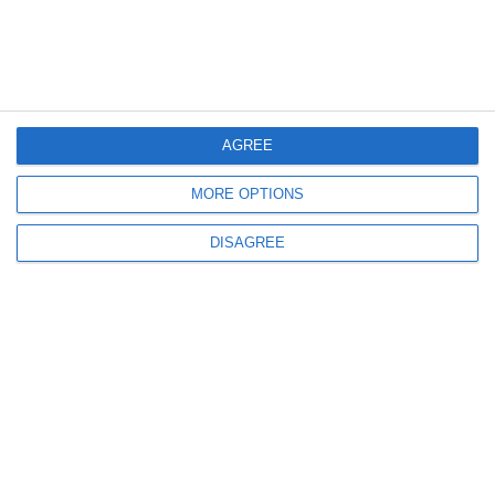
Siegfried Muresan și Ilie Bolojan la sediul USR!
AGREE
MORE OPTIONS
444
26 Jun, 2026 14:11
DISAGREE
Ședință urgentă la Cotroceni
Nicușor Dan îi cheamă la discuții pe Grindeanu, Bolojan, Fritz, Hunor și
Pambuccian