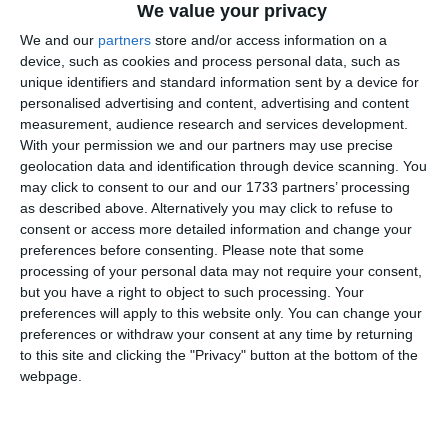
We value your privacy
și lui i s-a recomandat de către funcționarii publici cu
competențe în materie să confirme (re-semneze) aprobarea
We and our
partners
store and/or access information on a
dată de fostul primar (în fapt, o aprobare identică).
device, such as cookies and process personal data, such as
unique identifiers and standard information sent by a device for
personalised advertising and content, advertising and content
measurement, audience research and services development.
With your permission we and our partners may use precise
geolocation data and identification through device scanning. You
may click to consent to our and our 1733 partners’ processing
as described above. Alternatively you may click to refuse to
consent or access more detailed information and change your
preferences before consenting.
Please note that some
processing of your personal data may not require your consent,
but you have a right to object to such processing. Your
preferences will apply to this website only. You can change your
preferences or withdraw your consent at any time by returning
to this site and clicking the "Privacy" button at the bottom of the
webpage.