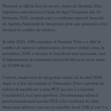
Procesul se află în faza de recurs, depus de Dominic Fritz
împotriva unei decizii a Curții de Apel Timișoara din 10
februarie 2026, instanță care a confirmat raportul întocmit
de Agenția Națională de Integritate prin care primarul a fost
declarat în conflict de interese.
În iulie 2024, ANI a anunțat că Dominic Fritz s-a aflat în
conflict de interese administrativ, deoarece edilul a luat, în
noiembrie 2020, o decizie în beneficiul unei persoane, care
îl împrumutase în campania electorală din acel an cu suma
de 25.000 de lei.
Concret, inspectorii de integritate susțin că, în anul 2020,
după ce a fost ales primar al Timișoarei, Fritz a aprobat un
referat de modificare a unui PUZ, pe care l-a înaintat
Consiliului Local spre aprobare. Documentația tehnică
pentru beneficiarul acestui PUZ a fost realizată de către
firma unui arhitect, care era și consilier local USR și care l-a