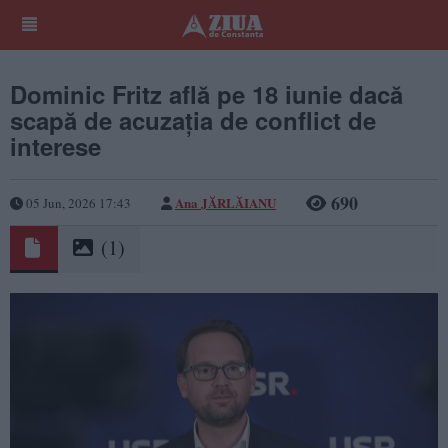
Dominic Fritz află pe 18 iunie dacă
scapă de acuzația de conflict de
interese
690
Ana JĂRLĂIANU
05 Jun, 2026 17:43
(1)