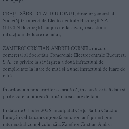
CREŢU-SÂRBU CLAUDIU-IONUŢ, director general al
Societății Comerciale Electrocentrale București S.A.
(ELCEN București), cu privire la săvârșirea a două
infracțiuni de luare de mită și
ZAMFIROI CRISTIAN-ANDREI-CORNEL, director
comercial al Societății Comerciale Electrocentrale București
S.A., cu privire la săvârșirea a două infracțiuni de
complicitate la luare de mită și a unei infracțiuni de luare de
mită.
În ordonanța procurorilor se arată că, în cauză, există date și
probe care conturează următoarea stare de fapt:
În data de 01 iulie 2025, inculpatul Creţu-Sârbu Claudiu-
Ionuţ, în calitatea menționată anterior, ar fi primit prin
intermediul complicelui său, Zamfiroi Cristian Andrei