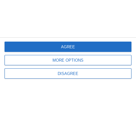
393
29 Jul, 2026 10:56
AGREE
Surse
Percheziții la sediul Oficiului Național pentru Jocuri de Noroc într-un nou
MORE OPTIONS
dosar
DISAGREE
635
27 Jul, 2026 14:11
DNA, anunț în legătură cu acordurile de recunoaștere a vinovăției semnate
de doi inspector vamali acuzați de luare de mită! Ce spun procurorii