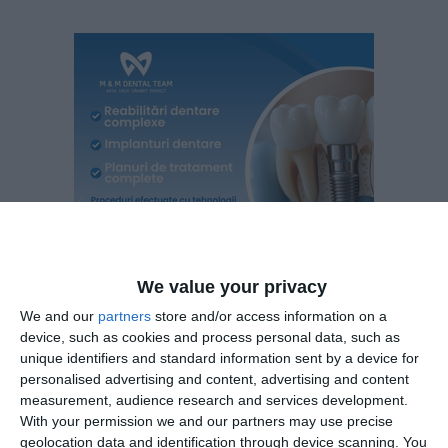
We value your privacy
We and our
partners
store and/or access information on a
device, such as cookies and process personal data, such as
unique identifiers and standard information sent by a device for
Pe perioada controlului judiciar cei doi inculpați trebuie să
personalised advertising and content, advertising and content
respecte următoarele obligaţii:
measurement, audience research and services development.
With your permission we and our partners may use precise
a) să se prezinte la sediul Direcției Naționale Anticorupție -
geolocation data and identification through device scanning. You