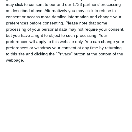
Secția de combatere a infracțiunilor asimilate infracțiunilor
may click to consent to our and our 1733 partners’ processing
de corupție, la judecătorul de drepturi și libertăți, la
as described above. Alternatively you may click to refuse to
judecătorul de cameră preliminară sau la instanţa de
consent or access more detailed information and change your
judecată ori de câte ori sunt chemați;
preferences before consenting.
Please note that some
b) să informeze de îndată organul judiciar care a dispus
processing of your personal data may not require your consent,
măsura sau în faţa căruia se află cauza cu privire la
but you have a right to object to such processing. Your
preferences will apply to this website only. You can change your
schimbarea locuinţei;
preferences or withdraw your consent at any time by returning
c) să se prezinte la organul de poliţie desemnat cu
to this site and clicking the "Privacy" button at the bottom of the
supravegherea de către organul judiciar care a dispus
webpage.
măsura, conform programului de supraveghere întocmit de
organul de poliţie sau ori de câte ori este chemat.
d) să nu părăsească teritoriul României;
e) să nu desfășoare activitatea de director în cadrul
Electrocentrale București S.A. în exercitarea căreia au
săvârșit faptele;
f) să nu se apropie de alţi participanţi la comiterea
infractiunii, de martori ori experți sau de alte persoane
anume desemnate de organul judiciar şi să nu comunice cu
acestea direct sau indirect, pe nici o cale.