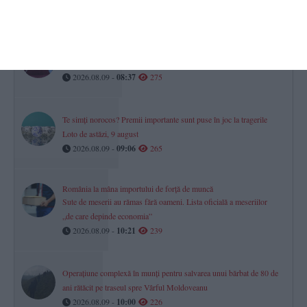
2026.08.09 -
10:04
286
Calendar-Ortodox
Ce sfinți sunt prăznuiți astăzi, 9 august 2026
2026.08.09 -
08:37
275
Te simți norocos? Premii importante sunt puse în joc la tragerile
Loto de astăzi, 9 august
2026.08.09 -
09:06
265
România la mâna importului de forță de muncă
Sute de meserii au rămas fără oameni. Lista oficială a meseriilor
„de care depinde economia”
2026.08.09 -
10:21
239
Operațiune complexă în munți pentru salvarea unui bărbat de 80 de
ani rătăcit pe traseul spre Vârful Moldoveanu
2026.08.09 -
10:00
226