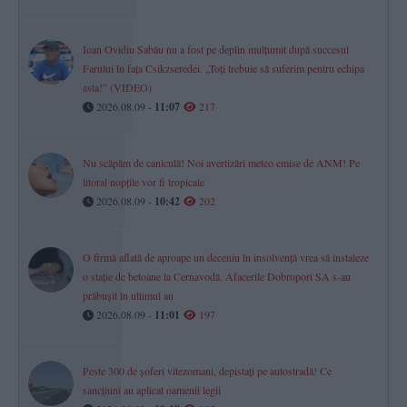
Ioan Ovidiu Sabău nu a fost pe deplin mulțumit după succesul
Farului în fața Csikzseredei. „Toți trebuie să suferim pentru echipa
asta!” (VIDEO)
2026.08.09 -
11:07
217
Nu scăpăm de caniculă! Noi avertizări meteo emise de ANM! Pe
litoral nopțile vor fi tropicale
2026.08.09 -
10:42
202
O firmă aflată de aproape un deceniu în insolvență vrea să instaleze
o stație de betoane la Cernavodă. Afacerile Dobroport SA s-au
prăbușit în ultimul an
2026.08.09 -
11:01
197
Peste 300 de șoferi vitezomani, depistați pe autostradă! Ce
sancțiuni au aplicat oamenii legii