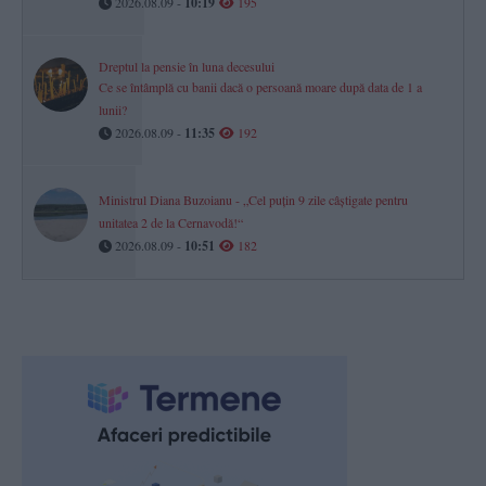
2026.08.09 -
10:19
195
Dreptul la pensie în luna decesului
Ce se întâmplă cu banii dacă o persoană moare după data de 1 a
lunii?
2026.08.09 -
11:35
192
Ministrul Diana Buzoianu - „Cel puțin 9 zile câștigate pentru
unitatea 2 de la Cernavodă!“
2026.08.09 -
10:51
182