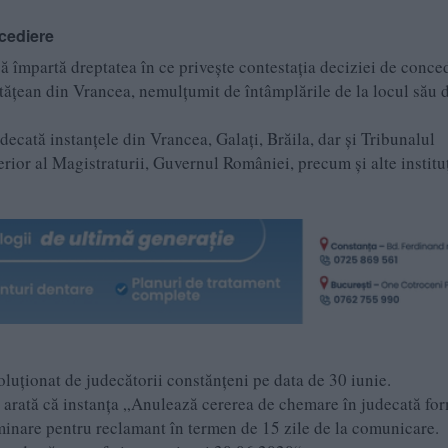
ncediere
ă împartă dreptatea în ce privește contestația deciziei de conce
tățean din Vrancea, nemulțumit de întâmplările de la locul său 
ecată instanțele din Vrancea, Galați, Brăila, dar și Tribunalul
rior al Magistraturii, Guvernul României, precum și alte instituț
 soluționat de judecătorii constănțeni pe data de 30 iunie.
e arată că instanța „Anulează cererea de chemare în judecată fo
minare pentru reclamant în termen de 15 zile de la comunicare.