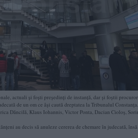
nale, actuali și foști președinți de instanță, dar și foștii procuror
judecată de un om ce âși caută dreptatea la Tribunalul Constanța
orica Dăncilă, Klaus Iohannis, Victor Ponta, Dacian Cioloș, Sori
tănțeni au decis să anuleze cererea de chemare în judecată, însă