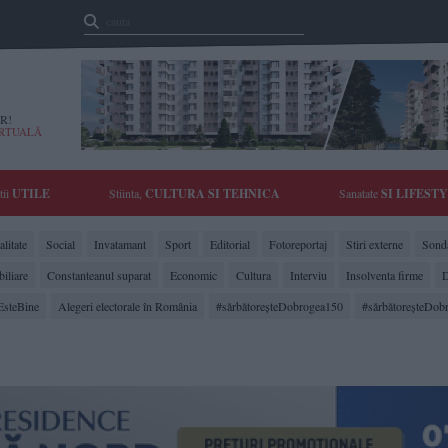
R!
IRTUALĂ
tii
UTILE
Stiinta,
CULTURA SI TEHNICA
Sanatate
SI LIFEST
litate
Social
Invatamant
Sport
Editorial
Fotoreportaj
Stiri externe
Sonda
biliare
Constanteanul suparat
Economic
Cultura
Interviu
Insolventa firme
D
EsteBine
Alegeri electorale în România
#sărbătoreşteDobrogea150
#sărbătoreşteDob