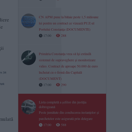
CN APM pune la bătaie peste 1,5 milioane
diere
lei pentru un contract ce vizează PUZ-ul
de
Portului Constanța (DOCUMENTE)
17:00
288
ii
Primăria Constanța vrea să își extindă
sistemul de supraveghere și monitorizare
video. Contract de aproape 50.000 de euro
încheiat cu o firmă din Capitală
(DOCUMENT)
17:00
290
Lista completă a șefilor din justiția
dobrogeană
Peste jumătate din conducerea instanțelor și
rmulată
parchetelor este asigurată prin delegare
17:00
588