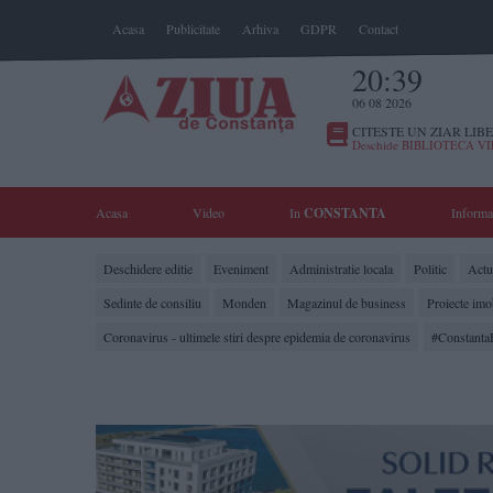
Acasa
Publicitate
Arhiva
GDPR
Contact
20:39
06 08 2026
CITESTE UN ZIAR LIBE
Deschide BIBLIOTECA V
Acasa
Video
In
CONSTANTA
Informa
Deschidere editie
Eveniment
Administratie locala
Politic
Actua
Sedinte de consiliu
Monden
Magazinul de business
Proiecte imo
Coronavirus - ultimele stiri despre epidemia de coronavirus
#Constanta