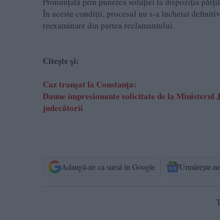
Pronunţată prin punerea soluţiei la dispoziţia părţil
În aceste condiții, procesul nu s-a încheiat definiti
reexaminare din partea reclamantului.
Citește și:
Caz tranşat la Constanţa:
Daune impresionante solicitate de la Ministerul Ju
judecătorii
Adaugă-ne ca sursă în Google
Urmărește-n
T