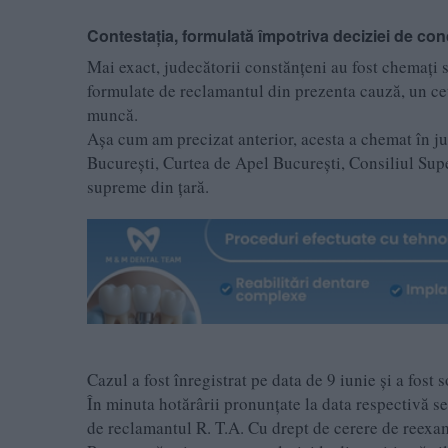
Contestația, formulată împotriva deciziei de co
Mai exact, judecătorii constănțeni au fost chemați s
formulate de reclamantul din prezenta cauză, un ce
muncă.
Așa cum am precizat anterior, acesta a chemat în jud
București, Curtea de Apel București, Consiliul Supe
supreme din țară.
Cazul a fost înregistrat pe data de 9 iunie și a fost
În minuta hotărârii pronunțate la data respectivă s
de reclamantul R. T.A. Cu drept de cerere de reexa