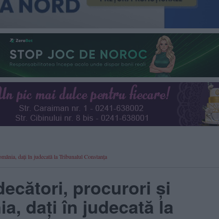
omânia, dați în judecată la Tribunalul Constanța
ecători, procurori și
a, dați în judecată la