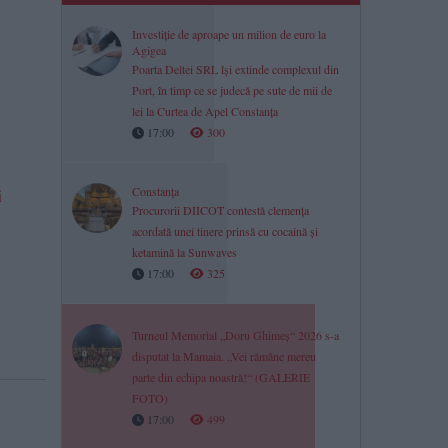
Investiție de aproape un milion de euro la
Agigea
Poarta Deltei SRL își extinde complexul din
Port, în timp ce se judecă pe sute de mii de
lei la Curtea de Apel Constanța
17:00
300
Constanța
i
Procurorii DIICOT contestă clemența
acordată unei tinere prinsă cu cocaină și
ketamină la Sunwaves
17:00
325
Turneul Memorial „Doru Ghimeș“ 2026 s-a
disputat la Mamaia. „Vei rămâne mereu
parte din echipa noastră!“ (GALERIE
FOTO)
17:00
499