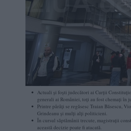
Actuali și foști judecători ai Curții Constituțio
generali ai României, toți au fost chemați în 
Printre pârâți se regăsesc Traian Băsescu, Vi
Grindeanu și mulți alți politicieni.
În cursul săptămânii trecute, magistrații cons
această decizie poate fi atacată.