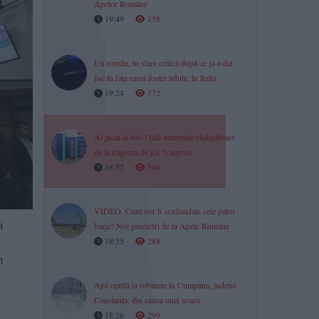
Apelor Române
19:49
158
Un român, în stare critică după ce și-a dat
foc în fața casei fostei iubite, în Italia
19:24
172
Ai jucat la loto? Iată numerele câștigătoare
de la tragerea de joi, 6 august
18:55
504
VIDEO. Cum vor fi scufundate cele patru
i
barje? Noi precizări de la Apele Române
.
18:35
288
n
Apă oprită la robinete în Cumpăna, județul
Constanța, din cauza unei avarii
18:26
299