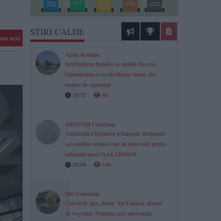
STIRI CALDE
me text
Apele Române
Scufundarea barjelor se amână din nou.
Operațiunea se va desfășura vineri, din
motive de siguranță
20:32
80
ARSVOM Constanța
Ambasada Filipinelor a transmis mulțumiri
salvatorilor români care au intervenit pentru
echipajul navei GAS LISBON
20:04
140
Știri Constanța
Cursul de apă „derea” din Lumina, afectat
de vegetație. Primăria cere intervenția