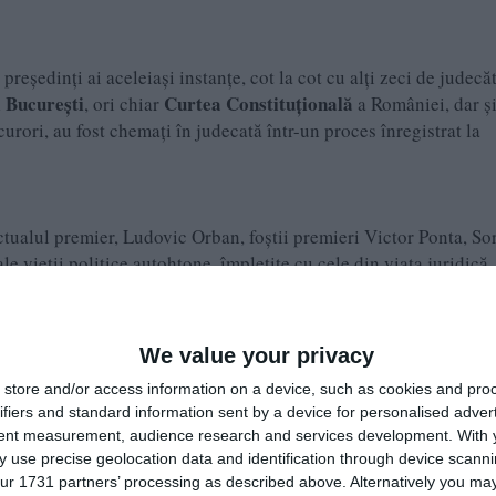
președinți ai aceleiași instanțe, cot la cot cu alți zeci de judecă
 București
Curtea
Constituțională
, ori chiar
a României, dar ș
curori, au fost chemați în judecată într-un proces înregistrat la
tualul premier, Ludovic Orban, foștii premieri Victor Ponta, So
le vieții politice autohtone, împletite cu cele din viața juridică.
200), se regăsesc în dosarul cu numărul 2998/118/2020, înregistr
We value your privacy
ilescu și Sulfina Barbu
store and/or access information on a device, such as cookies and pro
ibunalul Bacău, Tribunalul Buzău, Ministerul Muncii, Inspector
ifiers and standard information sent by a device for personalised adver
tent measurement, audience research and services development.
With 
, Sulfina Barbu, Rovana Plumb, Lia Olguța Vasilescu, CNCD, Lu
 use precise geolocation data and identification through device scanni
Consiliul Superior al Magistraturii, Codruț Olaru (fost șef DIICO
ur 1731 partners’ processing as described above. Alternatively you may 
si, Oliver Felix Bănilă (fost șef DIICOT), Direcția de Investiga