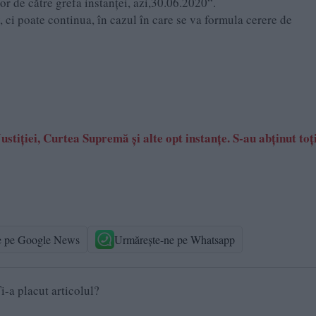
or de către grefa instanţei, azi,30.06.2020“.
v, ci poate continua, în cazul în care se va formula cerere de
stiţiei, Curtea Supremă şi alte opt instanţe. S-au abţinut toţ
e pe Google News
Urmărește-ne pe Whatsapp
i-a placut articolul?