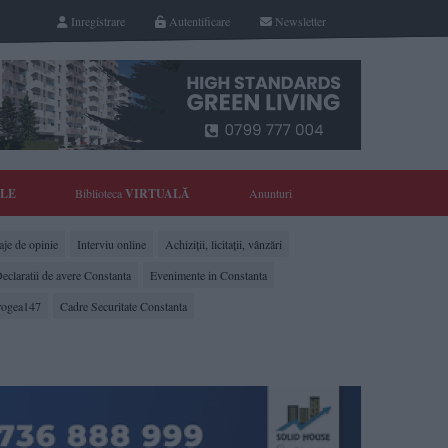
Inregistrare
Autentificare
Newsletter
YLE
Biblioteca
VIRTUALĂ
Anunturi
je de opinie
Interviu online
Achiziții, licitații, vânzări
eclaratii de avere Constanta
Evenimente in Constanta
rogea147
Cadre Securitate Constanta