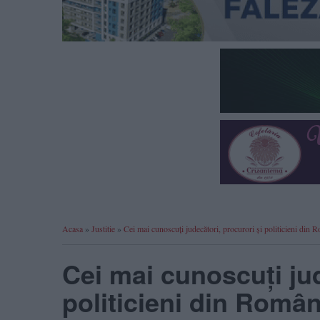
Acasa
»
Justitie
»
Cei mai cunoscuți judecători, procurori și politicieni din R
Cei mai cunoscuți jud
politicieni din Români