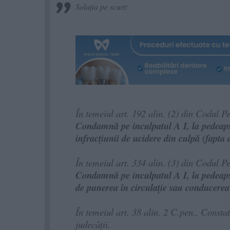
Soluția pe scurt:
În temeiul art. 192 alin. (2) din Codul Pen
Condamnă pe inculpatul A I, la pedeapsa
infracțiunii de ucidere din culpă (fapta
În temeiul art. 334 alin. (3) din Codul Pen
Condamnă pe inculpatul A I, la pedeapsa
de punerea în circulație sau conducerea
În temeiul art. 38 alin. 2 C.pen., Constat
judecății.