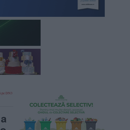
ată pe DN3
 a
 o