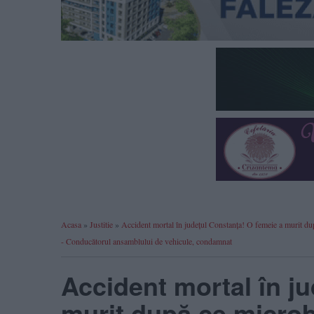
Acasa
»
Justitie
»
Accident mortal în județul Constanța! O femeie a murit dup
- Conducătorul ansamblului de vehicule, condamnat
Accident mortal în j
murit după ce microbu