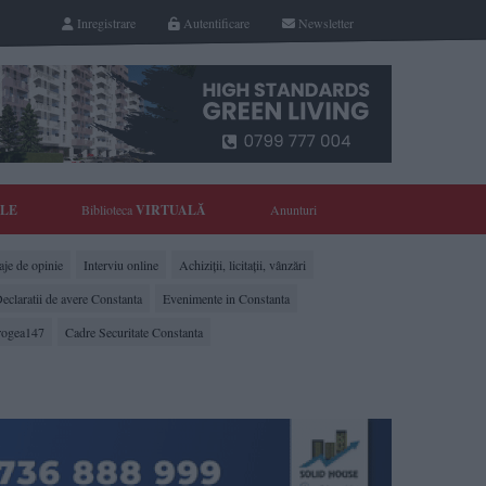
Inregistrare
Autentificare
Newsletter
YLE
Biblioteca
VIRTUALĂ
Anunturi
je de opinie
Interviu online
Achiziții, licitații, vânzări
eclaratii de avere Constanta
Evenimente in Constanta
rogea147
Cadre Securitate Constanta