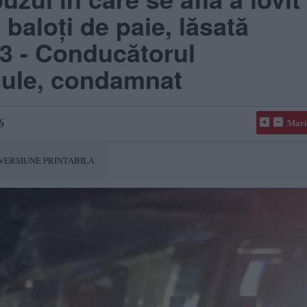
baloți de paie, lăsată
3 - Conducătorul
cule, condamnat
6
Mari
VERSIUNE PRINTABILA