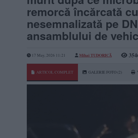
remorcă încărcată cu 
nesemnalizată pe DN
ansamblului de vehi
354
Mihai TUDORICĂ
17 May, 2026 11:21
ARTICOL COMPLET
GALERIE FOTO
(2)