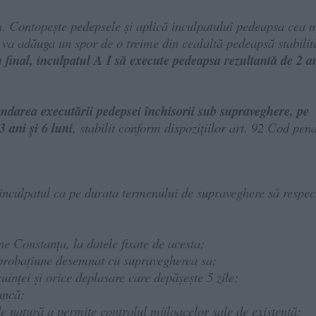
pen. Contopește pedepsele și aplică inculpatului pedeapsa cea 
e va adăuga un spor de o treime din cealaltă pedeapsă stabilit
n final, inculpatul A I să execute pedeapsa rezultantă de 2 a
darea executării pedepsei închisorii sub supraveghere, pe
 ani și 6 luni
, stabilit conform dispozițiilor art. 92 Cod pena
 inculpatul ca pe durata termenului de supraveghere să respec
une Constanța, la datele fixate de acesta;
de probațiune desemnat cu supravegherea sa;
cuinței și orice deplasare care depășește 5 zile;
muncă;
e natură a permite controlul mijloacelor sale de existență;