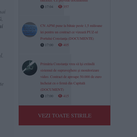
electrice. Ce prevede documentul
17:04
357
mai
ă,
ni
CN APM pune la bătaie peste 1,5 milioane
lei pentru un contract ce vizează PUZ-ul
Portului Constanța (DOCUMENTE)
17:00
405
l.
Primăria Constanța vrea să își extindă
sistemul de supraveghere și monitorizare
video. Contract de aproape 50.000 de euro
te
încheiat cu o firmă din Capitală
(DOCUMENT)
17:00
415
VEZI TOATE STIRILE