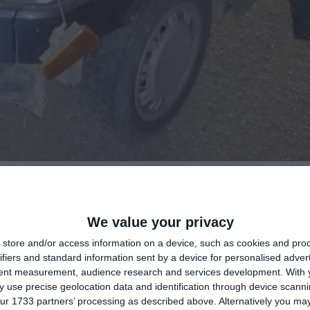
We value your privacy
 aproximativ 4 ani, în apropiere de localitatea Ostrov din ju
store and/or access information on a device, such as cookies and pro
 Apel Constanța!
ifiers and standard information sent by a device for personalised adver
tent measurement, audience research and services development.
With 
t uciderea din culpă se numește Acatrinei Ionuț, iar în sarcina ac
 use precise geolocation data and identification through device scanni
idia au reținut că la data de 08.08.2022, în jurul orei 21:36,
ur 1733 partners’ processing as described above. Alternatively you may 