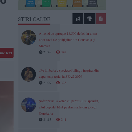
STIRI CALDE
Amenzi de aproape 18.500 de lei, în urma
unor razii ale polițiștilor din Constanța și
Mamaia
21:48
342
me text
„Pe limba ta”, spectacol bilingv inspirat din
experiențe reale, la SEAS 2026
21:29
323
Șofer prins la volan cu permisul suspendat,
altul depistat băut pe drumurile din județul
Constanța
21:15
341