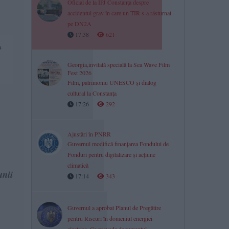
Oficial de la IPJ Constanța despre
accidentul grav în care un TIR s-a răsturnat
pe DN2A
17:38
621
Georgia,invitată specială la Sea Wave Film
Fest 2026
Film, patrimoniu UNESCO și dialog
cultural la Constanța
17:26
292
Ajustări în PNRR
Guvernul modifică finanțarea Fondului de
Fonduri pentru digitalizare și acțiune
climatică
unii
17:14
343
Guvernul a aprobat Planul de Pregătire
pentru Riscuri în domeniul energiei