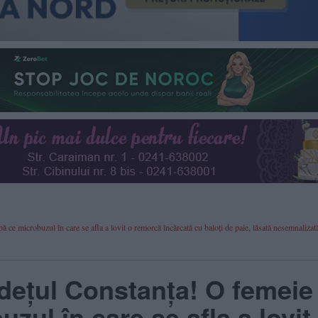
ă ce microbuzul în care se afla a lovit o remorcă încărcată cu baloți de paie, lăsată nesemnaliz
udețul Constanța! O femeie
zul în care se afla a lovit