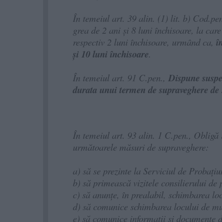
În temeiul art. 39 alin. (1) lit. b) Cod.
grea de 2 ani și 8 luni închisoare, la car
respectiv 2 luni închisoare, urmând ca,
î
și 10 luni închisoare
.
În temeiul art. 91 C.pen.,
Dispune suspen
durata unui termen de supraveghere de 3
În temeiul art. 93 alin. 1 C.pen., Obligă
următoarele măsuri de supraveghere:
a) să se prezinte la Serviciul de Probați
b) să primească vizitele consilierului 
c) să anunțe, în prealabil, schimbarea lo
d) să comunice schimbarea locului de 
e) să comunice informații și documente d