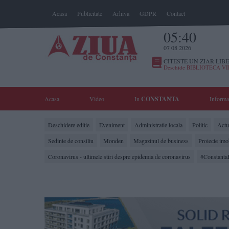
Acasa
Publicitate
Arhiva
GDPR
Contact
05:40
07 08 2026
CITESTE UN ZIAR LIBE
Deschide BIBLIOTECA V
Acasa
Video
In
CONSTANTA
Informa
Deschidere editie
Eveniment
Administratie locala
Politic
Actua
Sedinte de consiliu
Monden
Magazinul de business
Proiecte imo
Coronavirus - ultimele stiri despre epidemia de coronavirus
#Constanta