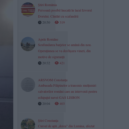
Știri România
Persoană posibil înecată în lacul Izvorul
Dorului. Căutări cu scafandrii
20:50
319
Apele Române
Scufundarea barjelor se amână din nou.
Operațiunea se va desfășura vineri, din
motive de siguranță
20:32
421
ARSVOM Constanța
Ambasada Filipinelor a transmis mulțumiri
salvatorilor români care au intervenit pentru
echipajul navei GAS LISBON
20:04
403
Știri Constanța
Cursul de apă „derea” din Lumina, afectat