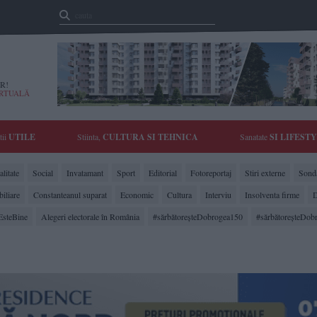
R!
IRTUALĂ
tii
UTILE
Stiinta,
CULTURA SI TEHNICA
Sanatate
SI LIFEST
litate
Social
Invatamant
Sport
Editorial
Fotoreportaj
Stiri externe
Sonda
biliare
Constanteanul suparat
Economic
Cultura
Interviu
Insolventa firme
D
EsteBine
Alegeri electorale în România
#sărbătoreşteDobrogea150
#sărbătoreşteDob