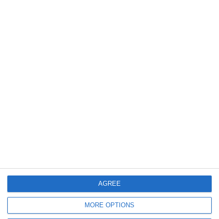
Elevii Liceului Teoretic „Nicolae Bălcescu” Medgidia, rezultate
remarcabile la olimpiade și concursuri
3893
15 Mar, 2026 14:51
Doliu în județul Constanța
A încetat din viață Brîslașu Umiran, soția fostului director al Liceului
„Nicolae Bălcescu” din Medgidia
AGREE
MORE OPTIONS