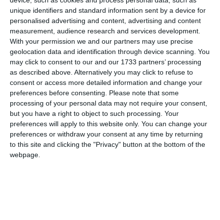
device, such as cookies and process personal data, such as
unique identifiers and standard information sent by a device for
COMENTARII
personalised advertising and content, advertising and content
measurement, audience research and services development.
With your permission we and our partners may use precise
Nume
geolocation data and identification through device scanning. You
may click to consent to our and our 1733 partners’ processing
as described above. Alternatively you may click to refuse to
consent or access more detailed information and change your
Email
preferences before consenting.
Please note that some
processing of your personal data may not require your consent,
but you have a right to object to such processing. Your
preferences will apply to this website only. You can change your
Comentariu
preferences or withdraw your consent at any time by returning
to this site and clicking the "Privacy" button at the bottom of the
webpage.
Am citit si sunt de acord cu
regulile de postare
.
Acest formular colectează numele, e-mailul şi conținutul mesajului, astfel încât
să putem urmări comentariile tale pe site. Nu vom folosi datele tale în alt scop.
Pentru mai multe informaţii, consultă politica noastră de confidenţialitate, unde vei