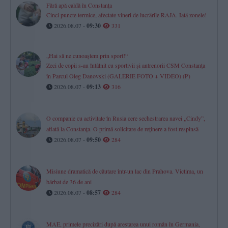
Fără apă caldă în Constanța
Cinci puncte termice, afectate vineri de lucrările RAJA. Iată zonele!
2026.08.07 -
09:30
331
„Hai să ne cunoaștem prin sport!“
Zeci de copii s-au întâlnit cu sportivii și antrenorii CSM Constanța
în Parcul Oleg Danovski (GALERIE FOTO + VIDEO) (P)
2026.08.07 -
09:13
316
O companie cu activitate în Rusia cere sechestrarea navei „Cindy”,
aflată la Constanța. O primă solicitare de reținere a fost respinsă
2026.08.07 -
09:50
284
Misiune dramatică de căutare într-un lac din Prahova. Victima, un
bărbat de 36 de ani
2026.08.07 -
08:57
284
MAE, primele precizări după arestarea unui român în Germania,