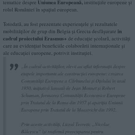
Uniunea Europeană,
tematice despre
instituțiile europene și
rolul României în spațiul european.
Totodată, au fost prezentate experiențele și rezultatele
în
mobilităților de grup din Belgia și Grecia desfășurate
cadrul proiectului Erasmus+
de educație școlară, activități
care au evidențiat beneficiile colaborării internaționale și
ale educației europene, potrivit instituției.
„În cadrul activităților, elevii au aflat informații despre
etapele importante ale construcției europene: crearea
Comunității Europene a Cărbunelui și Oțelului în anul
1950, inițiativă lansată de Jean Monnet și Robert
Schuman, formarea Comunității Economice Europene
prin Tratatul de la Roma din 1957 și apariția Uniunii
Europene prin Tratatul de la Maastricht din 1992.
Prin aceste activități, Liceul Teoretic „Nicolae
Bălcescu” își reafirmă preocuparea pentru