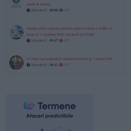
acuzat de spionaj
2026.08.07 -
08:00
277
Atenție șoferi! Aplicarea tarifelor pentru rovinietă și TollRo va
începe la 1 octombrie 2026. Oficial de la CNAIR
2026.08.07 -
09:17
277
Ce sfinți sunt pomeniți în calendarul ortodox pe 7 august 2026
2026.08.07 -
08:12
271