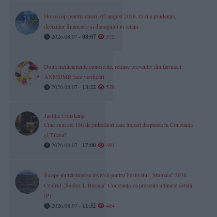
Horoscop pentru vineri, 07 august 2026. O zi a prudenței,
deciziilor financiare și dialogului în relații
2026.08.07 -
08:07
575
Două medicamente cunoscute, retrase preventiv din farmacii.
ANMDMR face verificări
2026.08.07 -
13:22
528
Justiție Constanța
Cine sunt cei 186 de judecători care împart dreptatea în Constanța
și Tulcea?
2026.08.07 -
17:00
491
Începe numărătoarea inversă pentru Festivalul „Mamaia” 2026.
Centrul „Teodor T. Burada” Constanța va prezenta ultimele detalii
(P)
2026.08.07 -
11:32
484