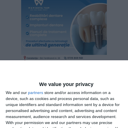
We value your privacy
We and our
partners
store and/or access information on a
Potrivit datelor furnizate de platforma termene.ro, societatea
device, such as cookies and process personal data, such as
unique identifiers and standard information sent by a device for
a fost înființată în anul 1992, ere sediul în Splaiul Unirii, Nr.
personalised advertising and content, advertising and content
16, Muntenia Business Center, București, Sector 4 și se
measurement, audience research and services development.
ocupă cu „Lucrari de construcții a drumurilor și
With your permission we and our partners may use precise
autostrăzilor“.