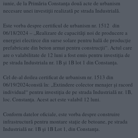
iunie, de la Primăria Constanța două acte de urbanism
necesare unei investiții realizată pe strada Industrială.
Este vorba despre certificul de urbanism nr. 1512 din
06/18/2024 – „Realizare de capacități noi de producere a
energiei electirce din surse solare pentru hală de producție
prefabricate din beton armat pentru construcții“. Actul care
are o valabilitate de 12 luni a fost emis pentru investiția de
pe strada Industriala nr. 1B și 1B lot 1 din Constanţa.
Cel de-al doilea certificat de urbanism nr. 1513 din
06/19/2024constă în: „Extindere colector menajer și racord
individual“ pentru investiția de pe strada Industrială nr. 1B,
loc. Constanţa. Acest act este valabil 12 luni.
Conform datelor oficiale, este vorba despre construire
infrastructură pentru montare stație de betoane, pe strada
Industrială nr. 1B și 1B Lot 1, din Constanţa.