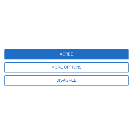
1365
13 Sep, 2025 16:30
Decizie de mediu pentru extinderea depozitului de deșeuri de la Ovidiu,
AGREE
județul Constanța
MORE OPTIONS
DISAGREE
1306
10 Sep, 2025 17:00
Justiție Constanța
Primăria Lumina a fost executată silit de Tracon SRL. Ce sumă datorează și
ce a decis prima instanță