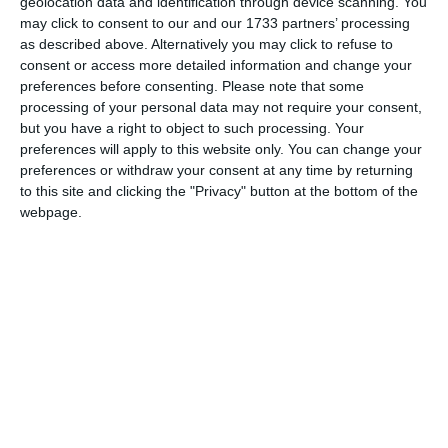
geolocation data and identification through device scanning. You
may click to consent to our and our 1733 partners’ processing
Compania este contolată de Mihai Manea, cu 78,249984%
as described above. Alternatively you may click to refuse to
Lucian Petrișor Ninoiu
din capitalul social,
, cu 10% din
consent or access more detailed information and change your
preferences before consenting.
Eliza Desdemona Manea
Please note that some
capitalul social,
, cu 10% din
processing of your personal data may not require your consent,
Nicolae Moga
capitalul social și
, cu 1,75% din capitalul
but you have a right to object to such processing. Your
Lucian Petrișor Ninoiu
social.
este administratorul firmei.
preferences will apply to this website only. You can change your
preferences or withdraw your consent at any time by returning
Pentru anul 2022, firma cu 227 de angajați a raportat cifră
to this site and clicking the "Privacy" button at the bottom of the
de afaceri de 142.689.226 de lei și un profit de 4.966.146
webpage.
lei.
Situația financiară pentru anul 2023 arată astfel: o cifră de
afaceri 107.720.497 lei, un profit 11.672.187 lei și 209
angajați.
Eliza Desdemona
Manea
Potrivit termene.ro,
este asociat
unic în Erra Consulting SRL Brăila, acționar în Prodbeton