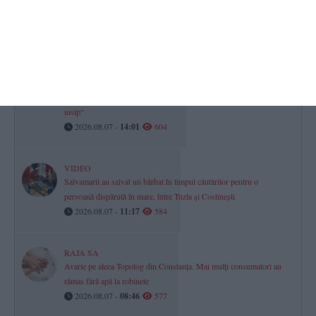
asupra pericolului
2026.08.07 -
12:04
649
Știri Constanța azi
VIDEO. Salvamarii trag un nou semnal de alarmă după o
intervenție la limită-„Dacă vezi că nu te ții bine pe picioare, stai pe
nisip“
2026.08.07 -
14:01
604
VIDEO
Salvamarii au salvat un bărbat în timpul căutărilor pentru o
persoană dispărută în mare, între Tuzla și Costinești
2026.08.07 -
11:17
584
RAJA SA
Avarie pe aleea Topolog din Constanța. Mai mulți consumatori au
rămas fără apă la robinete
2026.08.07 -
08:46
577