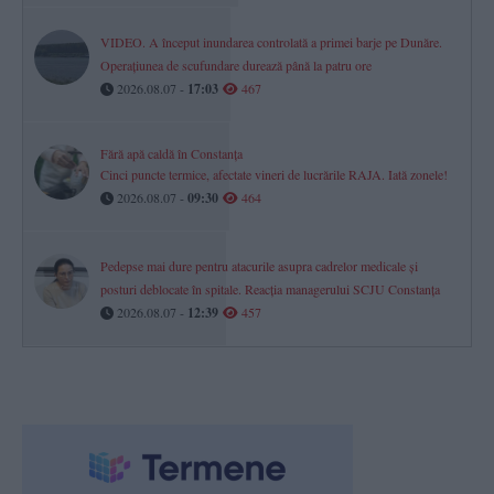
VIDEO. A început inundarea controlată a primei barje pe Dunăre.
Operațiunea de scufundare durează până la patru ore
2026.08.07 -
17:03
467
Fără apă caldă în Constanța
Cinci puncte termice, afectate vineri de lucrările RAJA. Iată zonele!
2026.08.07 -
09:30
464
Pedepse mai dure pentru atacurile asupra cadrelor medicale și
posturi deblocate în spitale. Reacția managerului SCJU Constanța
2026.08.07 -
12:39
457