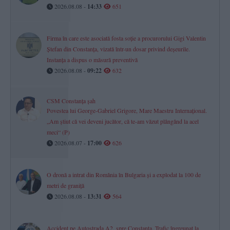
2026.08.08 -
14:33
651
Firma în care este asociată fosta soție a procurorului Gigi Valentin
Ștefan din Constanța, vizată într-un dosar privind deșeurile.
Instanța a dispus o măsură preventivă
2026.08.08 -
09:22
632
CSM Constanța șah
Povestea lui George-Gabriel Grigore, Mare Maestru Internațional.
„Am știut că vei deveni jucător, că te-am văzut plângând la acel
meci“ (P)
2026.08.07 -
17:00
626
O dronă a intrat din România în Bulgaria și a explodat la 100 de
metri de graniță
2026.08.08 -
13:31
564
Accident pe Autostrada A2, spre Constanța. Trafic îngreunat la