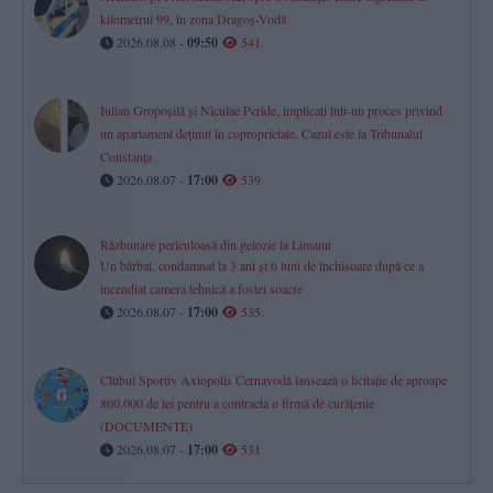
kilometrul 99, în zona Dragoș-Vodă
2026.08.08 -
09:50
541
Iulian Gropoșilă și Niculae Peride, implicați într-un proces privind
un apartament deținut în coproprietate. Cazul este la Tribunalul
Constanța
2026.08.07 -
17:00
539
Răzbunare periculoasă din gelozie la Limanu
Un bărbat, condamnat la 3 ani și 6 luni de închisoare după ce a
incendiat camera tehnică a fostei soacre
2026.08.07 -
17:00
535
Clubul Sportiv Axiopolis Cernavodă lansează o licitație de aproape
800.000 de lei pentru a contracta o firmă de curățenie
(DOCUMENTE)
2026.08.07 -
17:00
531