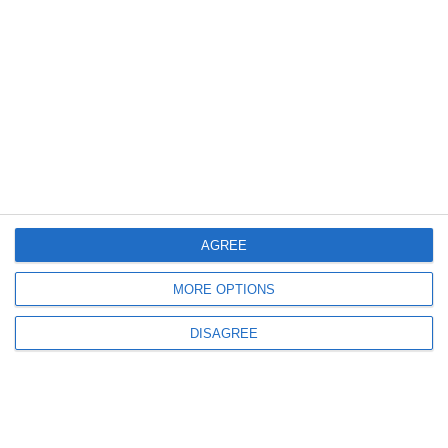
3100
03 Apr, 2023 00:00
Dușu de la DDN Global SRL a obținut un nou document de la Primăria
Constanța! Ce investiție este vizată
AGREE
MORE OPTIONS
2521
15 Dec, 2022 00:00
DISAGREE
Nicolae Dușu de la DDN Global SRL a obținut o nouă autorizație de
construire pentru investiția de pe strada B. Șt. Delavrancea 14