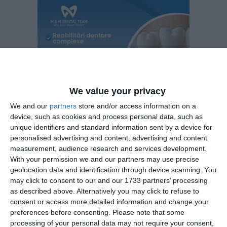
We value your privacy
We and our
partners
store and/or access information on a
device, such as cookies and process personal data, such as
unique identifiers and standard information sent by a device for
personalised advertising and content, advertising and content
measurement, audience research and services development.
With your permission we and our partners may use precise
Dusu Niculae
Logistic
mai este fondator si administrator în
geolocation data and identification through device scanning. You
may click to consent to our and our 1733 partners’ processing
Park SA Constanța
Grupul
, fondator si cenzor supleant în
as described above. Alternatively you may click to refuse to
DD SA Constanța
Complex
, acționar și administrator în
consent or access more detailed information and change your
Condor SA Constanța
Celco SA Constanța
și în
, asociat în
preferences before consenting.
Please note that some
Sulina Estival 2002 SA
DDN Global SRL Constanța
și în
processing of your personal data may not require your consent,