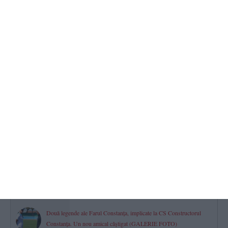
peste 1.000 de amenzi
2026.08.08 -
14:00
736
Horoscop pentru sâmbătă, 08 august 2026. Previziuni astrale
complete pentru toate zodiile
2026.08.08 -
07:59
712
Cutremur în România, pe 8 august 2026. Ce magnitudine a avut
seismul
2026.08.08 -
08:54
701
Minifotbal Constanța
ACS Marina LMP și-a întărit lotul cu fundașul Vișan Crețu. „Bun
venit la bord!“ (VIDEO)
2026.08.07 -
17:00
654
Două legende ale Farul Constanța, implicate la CS Constructorul
Constanța. Un nou amical câștigat (GALERIE FOTO)