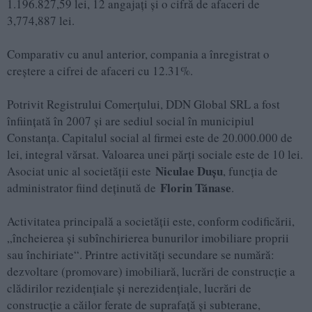
1.196.827,59 lei, 12 angajați și o cifră de afaceri de
3,774,887 lei.
Comparativ cu anul anterior, compania a înregistrat o
creștere a cifrei de afaceri cu 12.31%.
Potrivit Registrului Comerţului, DDN Global SRL a fost
înfiinţată în 2007 şi are sediul social în municipiul
Constanţa. Capitalul social al firmei este de 20.000.000 de
lei, integral vărsat. Valoarea unei părţi sociale este de 10 lei.
Niculae Duşu
Asociat unic al societăţii este
, funcţia de
Florin Tănase
administrator fiind deţinută de
.
Activitatea principală a societăţii este, conform codificării,
„încheierea şi subînchirierea bunurilor imobiliare proprii
sau închiriate“. Printre activităţi secundare se numără:
dezvoltare (promovare) imobiliară, lucrări de construcţie a
clădirilor rezidenţiale şi nerezidenţiale, lucrări de
construcţie a căilor ferate de suprafaţă şi subterane,