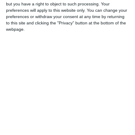
Socep SA
iar în
are calitatea de membru în Consiliul de
but you have a right to object to such processing. Your
Supraveghere.
preferences will apply to this website only. You can change your
preferences or withdraw your consent at any time by returning
to this site and clicking the "Privacy" button at the bottom of the
Dușu Niculae
Centes SA
Cina SA
În trecut,
a figurat în
,
și în
webpage.
Casa de Expediții „Phoenix“ SA
Constanţa
, din
, radiate.
Tănase Florin
Gastronom S.A.
apare ca administrator în
Buzau
în DDN Global SRL,
Total
și
iar în trecut a figurat în
Consulex SRL Constanţa
(radiată).
PRECIZĂRI:
Legea 190 din 2018, la articolul 7, menţionează că
activitatea jurnalistică este exonerată de la unele prevederi
ale Regulamentului GDPR, dacă se păstrează un echilibru
între libertatea de exprimare şi protecţia datelor cu caracter