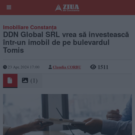
Imobiliare Constanța
DDN Global SRL vrea să investească
într-un imobil de pe bulevardul
Tomis
1511
Claudia CORBU
23 Apr, 2024 17:00
(1)