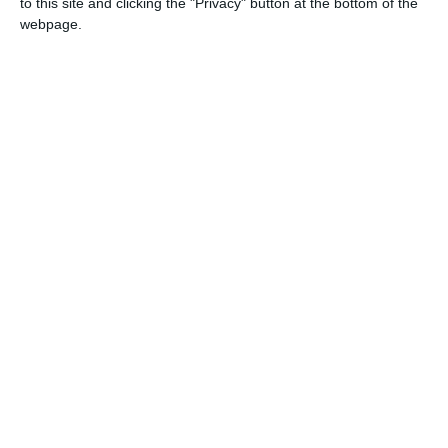
to this site and clicking the "Privacy" button at the bottom of the
webpage.
COMENTARII
Nume
Email
Comentariu
Am citit si sunt de acord cu
regulile de postare
.