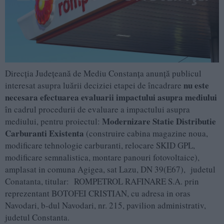
Direcția Județeană de Mediu Constanța anunţă publicul
nu este
interesat asupra luării deciziei etapei de încadrare
necesara efectuarea evaluarii impactului asupra mediului
în cadrul procedurii de evaluare a impactului asupra
Modernizare Statie Distributie
mediului, pentru proiectul:
Carburanti Existenta
(construire cabina magazine noua,
modificare tehnologie carburanti, relocare SKID GPL,
modificare semnalistica, montare panouri fotovoltaice),
amplasat in comuna Agigea, sat Lazu, DN 39(E67), judetul
Conatanta, titular: ROMPETROL RAFINARE S.A. prin
reprezentant BOTOFEI CRISTIAN, cu adresa in oras
Navodari, b-dul Navodari, nr. 215, pavilion administrativ,
judetul Constanta.