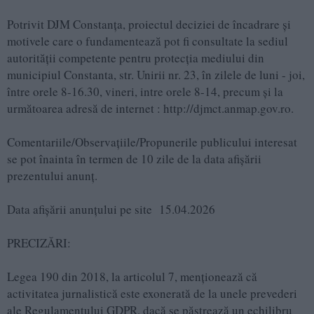
Potrivit DJM Constanța, proiectul deciziei de încadrare şi
motivele care o fundamentează pot fi consultate la sediul
autorităţii competente pentru protecţia mediului din
municipiul Constanta, str. Unirii nr. 23, în zilele de luni - joi,
între orele 8-16.30, vineri, intre orele 8-14, precum şi la
următoarea adresă de internet : http://djmct.anmap.gov.ro.
Comentariile/Observaţiile/Propunerile publicului interesat
se pot înainta în termen de 10 zile de la data afişării
prezentului anunţ.
Data afişării anunţului pe site 15.04.2026
PRECIZĂRI:
Legea 190 din 2018, la articolul 7, menţionează că
activitatea jurnalistică este exonerată de la unele prevederi
ale Regulamentului GDPR, dacă se păstrează un echilibru