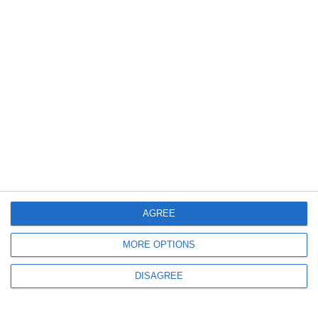
3038
25 Sep, 2019 15:45
Investiție de 1,5 milioane dolari. A 28-a stație de carburanți Rompetrol din
județul Dolj
4206
23 Apr, 2019 14:18
Prima stație de alimentare din orașul Adjud, inaugurată de Rompetrol
AGREE
MORE OPTIONS
DISAGREE