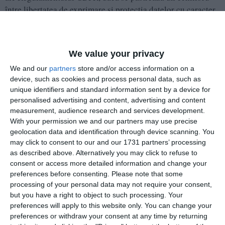
între libertatea de exprimare şi protecţia datelor cu caracter
personal.
Informațiile din prezentul articol sunt de interes public și
We value your privacy
sunt obținute din surse publice deschise.
We and our
partners
store and/or access information on a
device, such as cookies and process personal data, such as
unique identifiers and standard information sent by a device for
personalised advertising and content, advertising and content
Adaugă-ne ca sursă în Google
measurement, audience research and services development.
With your permission we and our partners may use precise
Urmărește-ne pe Google News
geolocation data and identification through device scanning. You
may click to consent to our and our 1731 partners’ processing
Urmărește-ne pe Whatsapp
as described above. Alternatively you may click to refuse to
consent or access more detailed information and change your
preferences before consenting.
Please note that some
Ti-a placut articolul?
processing of your personal data may not require your consent,
but you have a right to object to such processing. Your
preferences will apply to this website only. You can change your
preferences or withdraw your consent at any time by returning