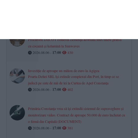
Istoria, proprietarii și evoluția financiară a City Park, VIVO! și
Tomis Mall. Cum s-a mutat viața comercială a orașului
2026.08.06 -
17:00
483
Constanța
Procurorii DIICOT contestă clemența acordată unei tinere prinsă
cu cocaină și ketamină la Sunwaves
2026.08.06 -
17:00
430
Investiție de aproape un milion de euro la Agigea
Poarta Deltei SRL își extinde complexul din Port, în timp ce se
judecă pe sute de mii de lei la Curtea de Apel Constanța
2026.08.06 -
17:00
402
Primăria Constanța vrea să își extindă sistemul de supraveghere și
monitorizare video. Contract de aproape 50.000 de euro încheiat cu
o firmă din Capitală (DOCUMENT)
2026.08.06 -
17:00
381