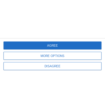
591
27 Jul, 2026 11:22
FOTO.Mesajul lui Zelenski despre noile operațiuni ucrainene
Peste 1.000 de misiuni împotriva infrastructurii militare și petroliere ruse
AGREE
MORE OPTIONS
659
26 Jul, 2026 15:36
DISAGREE
Rusia construiește prima sa navă fără echipaj pentru detectarea
submarinelor