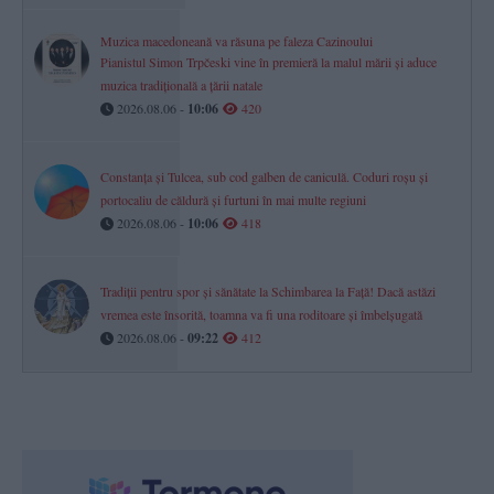
Muzica macedoneană va răsuna pe faleza Cazinoului
Pianistul Simon Trpčeski vine în premieră la malul mării și aduce
muzica tradițională a țării natale
2026.08.06 -
10:06
420
Constanța și Tulcea, sub cod galben de caniculă. Coduri roșu și
portocaliu de căldură și furtuni în mai multe regiuni
2026.08.06 -
10:06
418
Tradiții pentru spor și sănătate la Schimbarea la Față! Dacă astăzi
vremea este însorită, toamna va fi una roditoare și îmbelșugată
2026.08.06 -
09:22
412