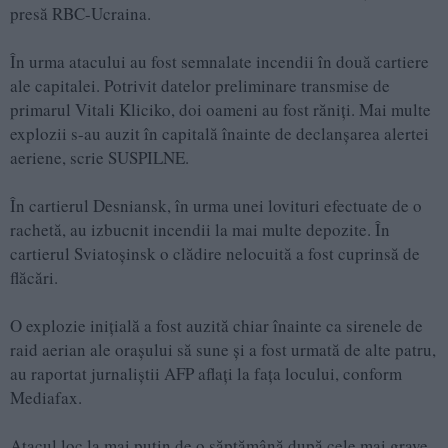
presă RBC-Ucraina.
În urma atacului au fost semnalate incendii în două cartiere
ale capitalei. Potrivit datelor preliminare transmise de
primarul Vitali Kliciko, doi oameni au fost răniți. Mai multe
explozii s-au auzit în capitală înainte de declanșarea alertei
aeriene, scrie SUSPILNE.
În cartierul Desniansk, în urma unei lovituri efectuate de o
rachetă, au izbucnit incendii la mai multe depozite. În
cartierul Sviatoșinsk o clădire nelocuită a fost cuprinsă de
flăcări.
O explozie inițială a fost auzită chiar înainte ca sirenele de
raid aerian ale orașului să sune și a fost urmată de alte patru,
au raportat jurnaliștii AFP aflați la fața locului, conform
Mediafax.
Atacul loc la mai puțin de o săptămână după cele mai grave