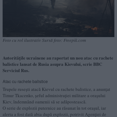
Foto cu rol ilustrativ Sursă foto: Freepik.com
Autoritățile ucrainene au raportat un nou atac cu rachete
balistice lansat de Rusia asupra Kievului, scrie BBC
Serviciul Rus.
Atac cu rachete balistice
Trupele rusești atacă Kievul cu rachete balistice, a anunţat
Timur Tkacenko, șeful administrației militare a orașului
Kiev, îndemnând oamenii să se adăpostească.
O serie de explozii puternice au răsunat în tot orașul, iar
alerta a fost dată abia după explozii, potrivit Agenţiei de