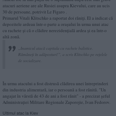
atacuri aeriene are ale Rusiei asupra Kievului, care au ucis
30 de persoane, potrivit Le Figaro .
Primarul Vitali Klitschko a raportat doi răniți. El a indicat că
depozitele ardeau într-o parte a orașului în urma unui atac
cu rachete și că o clădire nerezidențială ardea și ea într-o
altă zonă.
„Inamicul atacă capitala cu rachete balistice.
Rămâneți în adăposturi!”, a scris Klitschko pe rețelele
de socializare.
În urma atacului a fost distrusă clădirea unei întreprinderi
din industria alimentară, iar o persoană a fost rănită. "Un
angajat în vârstă de 43 de ani a fost rănit" - a precizat șeful
Administrației Militare Regionale Zaporojie, Ivan Fedorov.
Ultimul atac la Kiev