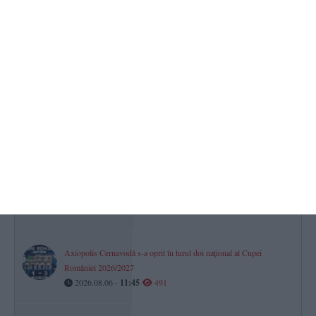
Ai jucat la loto? Iată numerele câștigătoare de la tragerea de joi, 6
august
2026.08.06 -
18:55
505
Turneul Memorial „Doru Ghimeș“ 2026 s-a disputat la Mamaia.
„Vei rămâne mereu parte din echipa noastră!“ (GALERIE FOTO)
2026.08.06 -
17:00
501
Farul Constanța întâlnește ultima clasată
Gheorghe Popescu - „Vom avea meci greu. Csikszereda va veni
să-și vândă foarte scump pielea“
2026.08.06 -
17:00
498
Axiopolis Cernavodă s-a oprit în turul doi național al Cupei
României 2026/2027
2026.08.06 -
11:45
491