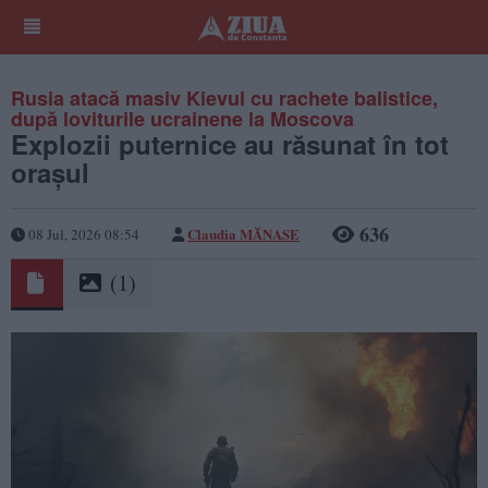
Rusia atacă masiv Kievul cu rachete balistice,
după loviturile ucrainene la Moscova
Explozii puternice au răsunat în tot
orașul
636
Claudia MĂNASE
08 Jul, 2026 08:54
(1)