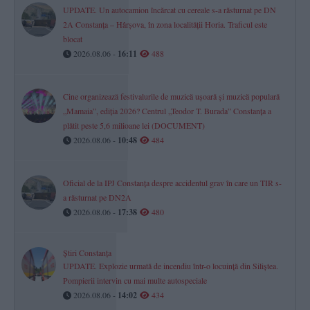
UPDATE. Un autocamion încărcat cu cereale s-a răsturnat pe DN
2A Constanța – Hârșova, în zona localității Horia. Traficul este
blocat
2026.08.06 -
16:11
488
Cine organizează festivalurile de muzică ușoară și muzică populară
„Mamaia”, ediția 2026? Centrul „Teodor T. Burada” Constanța a
plătit peste 5,6 milioane lei (DOCUMENT)
2026.08.06 -
10:48
484
Oficial de la IPJ Constanța despre accidentul grav în care un TIR s-
a răsturnat pe DN2A
2026.08.06 -
17:38
480
Știri Constanța
UPDATE. Explozie urmată de incendiu într-o locuință din Siliștea.
Pompierii intervin cu mai multe autospeciale
2026.08.06 -
14:02
434