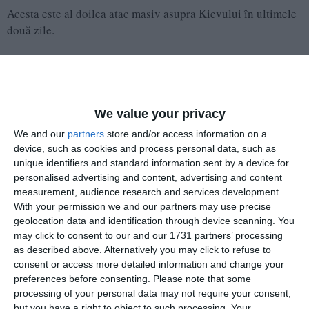
Acesta este al doilea atac masiv asupra Kievului în ultimele
două zile.
În noaptea de 6 iulie, Kievul a fost supus unui atac masiv
rusesc, soldat cu 19 morți. Alte nouă persoane, potrivit
autorităților ucrainene, au fost ucise în regiunea Kiev.
We value your privacy
We and our
partners
store and/or access information on a
device, such as cookies and process personal data, such as
unique identifiers and standard information sent by a device for
personalised advertising and content, advertising and content
measurement, audience research and services development.
With your permission we and our partners may use precise
geolocation data and identification through device scanning. You
may click to consent to our and our 1731 partners’ processing
as described above. Alternatively you may click to refuse to
consent or access more detailed information and change your
preferences before consenting.
Please note that some
processing of your personal data may not require your consent,
but you have a right to object to such processing. Your