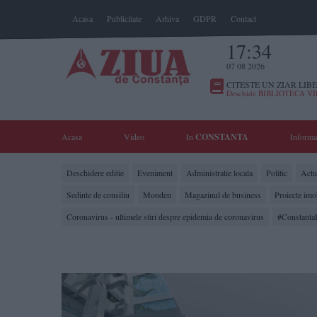
Acasa
Publicitate
Arhiva
GDPR
Contact
17:34
07 08 2026
CITESTE UN ZIAR LIBE
Deschide BIBLIOTECA V
Acasa
Video
In
CONSTANTA
Informa
Deschidere editie
Eveniment
Administratie locala
Politic
Actua
Sedinte de consiliu
Monden
Magazinul de business
Proiecte imo
Coronavirus - ultimele stiri despre epidemia de coronavirus
#Constanta