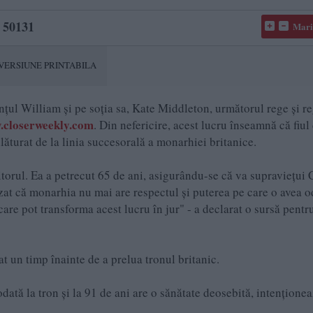
50131
Mari
VERSIUNE PRINTABILA
nțul William și pe soția sa, Kate Middleton, următorul rege și r
closerweekly.com
. Din nefericire, acest lucru înseamnă că fiul 
nlăturat de la linia succesorală a monarhiei britanice.
itorul. Ea a petrecut 65 de ani, asigurându-se că va supraviețui 
zat că monarhia nu mai are respectul și puterea pe care o avea o
care pot transforma acest lucru în jur" - a declarat o sursă pentr
t un timp înainte de a prelua tronul britanic.
tă la tron ​​și la 91 de ani are o sănătate deosebită, intențione