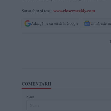
www.closerweekly.com
Sursa foto și text:
Adaugă-ne ca sursă în Google
Urmărește-n
T
COMENTARII
Nume