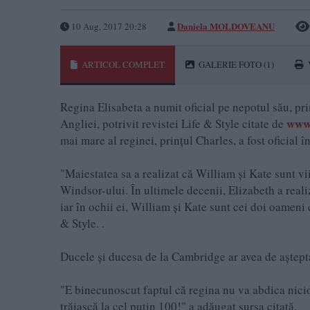
Daniela MOLDOVEANU
10 Aug, 2017 20:28
ARTICOL COMPLET
GALERIE FOTO
(1)
Regina Elisabeta a numit oficial pe nepotul său, pri
www.
Angliei, potrivit revistei Life & Style citate de
mai mare al reginei, prințul Charles, a fost oficial î
"Maiestatea sa a realizat că William și Kate sunt vi
Windsor-ului. În ultimele decenii, Elizabeth a reali
iar în ochii ei, William și Kate sunt cei doi oameni 
& Style. .
Ducele și ducesa de la Cambridge ar avea de aștepta
"E binecunoscut faptul că regina nu va abdica nicioda
trăiască la cel puțin 100!" a adăugat sursa citată.