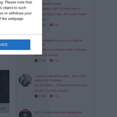
ng.
Please note that
Minifotbal Constanța
o object to such
ACS Marina LMP și-a întărit lotul cu
ces or withdraw your
fundașul Vișan Crețu. „Bun venit la bord!“
 of the webpage.
(VIDEO)
17:00
128
0:15
Panica cetățenilor prescrisă pe rețetă de
protocol
GREE
Ne sperie sau nu Planul de Risc în Energie
ficial
aprobat de Guvern?
17:00
112
„Agenda Culturală România - Turcia 2026”
ajunge și la Constanța
Roxana Zidaru - „Patrimoniul comun poate
deveni o sursă de apropiere”
17:00
119
1:28
DSU s-a autosesizat după apariția unor