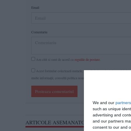
Email
Comentariu
Am citit si sunt de acord cu
regulile de postare
.
Acest formular colectează numele, e-mailul şi conținutul mesajului, ast
multe informaţii, consultă politica noastră de confidenţialitate, unde vei 
Posteaza comentariul
We and our
partners
such as unique ident
advertising and con
ARTICOLE ASEMANATOARE
and our partners may
consent to our and o