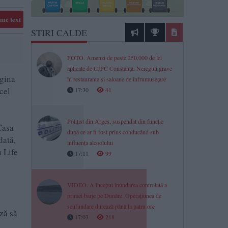
me text
STIRI CALDE
FOTO. Amenzi de peste 250.000 de lei
aplicate de CJPC Constanța. Nereguli grave
egina
în restaurante și saloane de înfrumusețare
cel
17:30
41
Polițist din Argeș, suspendat din funcție
Casa
după ce ar fi fost prins conducând sub
dată,
influența alcoolului
u Life
17:11
99
VIDEO. A început inundarea controlată a
primei barje pe Dunăre. Operațiunea de
scufundare durează până la patru ore
ază să
17:03
218