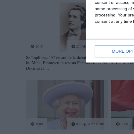
consent or access m
some processing of y
processing. Your pre
consent at any time b
2018
25 Feb, 2023 10:35
1920
MORE OPT
Se împlinesc 157 de ani de la debutul literar al
Ceremonia de
lui Mihai Eminescu în revista Familia cu poezia
a II-a. Mii de
De-aș avea....
1900
09 Sep, 2022 10:08
2000