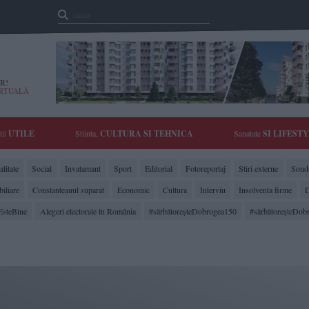
R!
IRTUALĂ
tii
UTILE
Stiinta,
CULTURA SI TEHNICA
Sanatate
SI LIFEST
litate
Social
Invatamant
Sport
Editorial
Fotoreportaj
Stiri externe
Sonda
biliare
Constanteanul suparat
Economic
Cultura
Interviu
Insolventa firme
D
EsteBine
Alegeri electorale în România
#sărbătoreşteDobrogea150
#sărbătoreşteDob