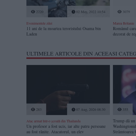
2220
02 May, 2022 10:54
3079
Evenimentele zilei
Marea Britanie
11 ani de la moartea teroristului Osama bin
Românul care s
Laden
decorat de re
ULTIMELE ARTICOLE DIN ACEEASI CATE
283
07 Aug, 2026 08:30
355
Trump dă un 
Atac armat într-o școală din Thailanda
Un profesor a fost ucis, iar alte patru persoane
Washingtonul 
au fost rănite. Atacatorul, un elev
Strâmtoarea