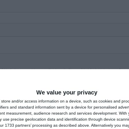
fel încât să putem urmări comentariile tale pe site. Nu vom folosi datele tale în alt scop. Pentru
primi mai multe privind informaţii despre cum și de ce stocăm datele tale.
We value your privacy
store and/or access information on a device, such as cookies and pro
ifiers and standard information sent by a device for personalised adver
tent measurement, audience research and services development.
With 
 use precise geolocation data and identification through device scanni
ur 1733 partners’ processing as described above. Alternatively you may 