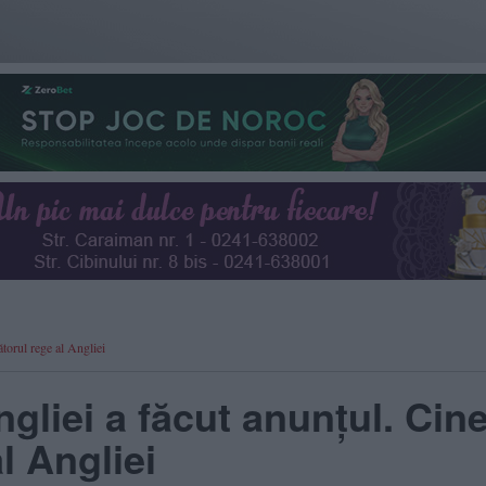
ătorul rege al Angliei
gliei a făcut anunțul. Cin
l Angliei