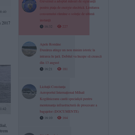
Guvernul a adoptat măsuri de siguranță
pentru piața de energie electrică. Limitarea
18:40
consumului rămâne o soluție de ultimă
instanță
n 2017
16:32
227
Apele Române
Dunărea atinge un nou minim istoric la
intrarea în țară. Debitul va începe să crească
din 13 august
16:21
181
Licitații Constanța
Aeroportul Internațional Mihail
Kogălniceanu caută specialiști pentru
mentenanța infrastructurii de procesare a
1:42
bagajelor (DOCUMENTE)
16:10
164
ial,
xtrem