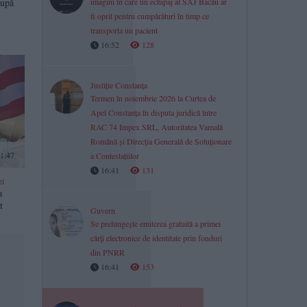
după
imagini în care un echipaj al SAJ Bacău ar
fi oprit pentru cumpărături în timp ce
transporta un pacient
16:52
128
Justiție Constanța
Termen în noiembrie 2026 la Curtea de
Apel Constanța în disputa juridică între
RAC 74 Impex SRL, Autoritatea Vamală
Română și Direcția Generală de Soluționare
1:47
a Contestațiilor
16:41
131
ei
a
t
Guvern
Se prelungește emiterea gratuită a primei
cărți electronice de identitate prin fonduri
din PNRR
16:41
153