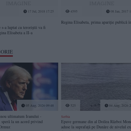
17 Jul, 2018 17:25
4595
08 Jan, 2017 
Regina Elisabeta, prima apariție publică î
-a luptat cu teroriştii va fi
gina Elisabeta a II-a
GORIE
05 Aug, 2026 09:48
525
04 Aug, 2026 2
nou ultimatum Iranului -
Serbia
speră la un acord privind
Epave germane din al Doilea Război Mond
 Ormuz
aduse la suprafață pe Dunăre de nivelul e