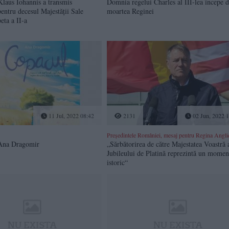
Klaus Iohannis a transmis
Domnia regelui Charles al III-lea începe 
entru decesul Majestății Sale
moartea Reginei
eta a II-a
11 Jul, 2022 08:42
2131
02 Jun, 2022 1
Președintele României, mesaj pentru Regina Angli
 Ana Dragomir
„Sărbătorirea de către Majestatea Voastră 
Jubileului de Platină reprezintă un momen
istoric“