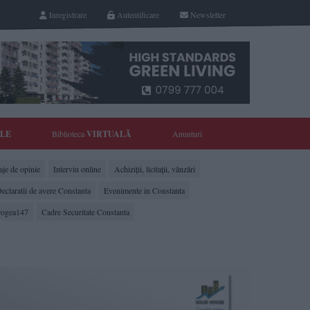
Inregistrare
Autentificare
Newsletter
YLE
Biblioteca
VIRTUALĂ
Anunturi
je de opinie
Interviu online
Achiziții, licitații, vânzări
eclaratii de avere Constanta
Evenimente in Constanta
rogea147
Cadre Securitate Constanta