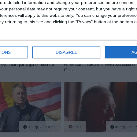
ore detailed information and change your preferences before consenti
our personal data may not require your consent, but you have a right t
ferences will apply to this website only. You can change your preferen
y returning to this site and clicking the "Privacy" button at the bottom
19 Sep, 2022 08:36
2278
11 Sep, 2022 1
IONS
DISAGREE
A
 înmormântare a Reginei Elisabeta
Regele Charles al III-lea a fost proclamat o
 demnitari participă la funeralii
şef de stat în Australia, Noua Zeelandă şi
Canada
09 Sep, 2022 09:02
3007
08 Sep, 2022 2