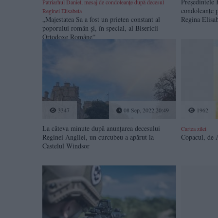
Președintele 
Patriarhul Daniel, mesaj de condoleanțe după decesul
condoleanțe p
Reginei Elisabeta
„Majestatea Sa a fost un prieten constant al
Regina Elisab
poporului român și, în special, al Bisericii
Ortodoxe Române“
3347
08 Sep, 2022 20:49
1962
La câteva minute după anunțarea decesului
Cartea zilei
Reginei Angliei, un curcubeu a apărut la
Copacul, de
Castelul Windsor