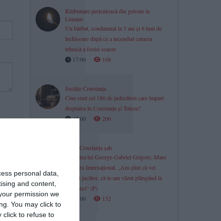
Răzbunare periculoasă din gelozie la
Limanu
Un bărbat, condamnat la 3 ani și 6 luni de
închisoare după ce a incendiat camera
tehnică a fostei soacre
17:00
108
Justiție Constanța
Cine sunt cei 186 de judecători care împart
dreptatea în Constanța și Tulcea?
17:00
200
 mai
CSM Constanța șah
Povestea lui George-Gabriel Grigore, Mare
Maestru Internațional. „Am știut că vei
cess personal data,
deveni jucător, că te-am văzut plângând la
tising and content,
acel meci“ (P)
your permission we
17:00
132
ng. You may click to
click to refuse to