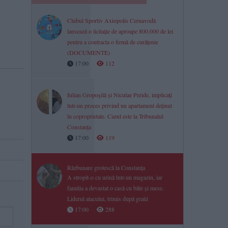
Clubul Sportiv Axiopolis Cernavodă
lansează o licitație de aproape 800.000 de lei
pentru a contracta o firmă de curățenie
(DOCUMENTE)
17:00
112
Iulian Gropoșilă și Niculae Peride, implicați
într-un proces privind un apartament deținut
în coproprietate. Cazul este la Tribunalul
Constanța
17:00
119
Răzbunare grotescă la Constanța
A stropit-o cu urină într-un magazin, iar
familia a devastat o casă cu bâte și mese.
Liderul atacului, trimis după gratii
17:00
288