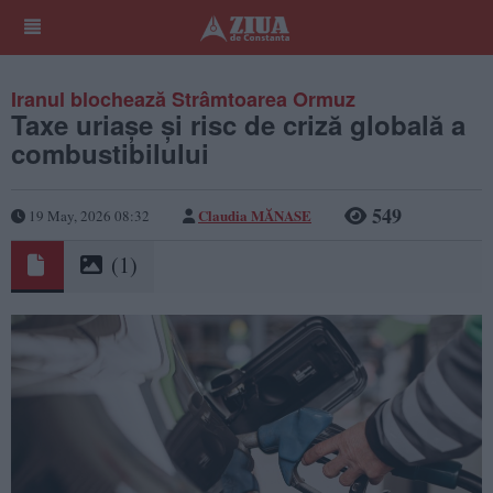
Iranul blochează Strâmtoarea Ormuz
Taxe uriașe și risc de criză globală a
combustibilului
549
Claudia MĂNASE
19 May, 2026 08:32
(1)