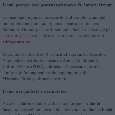
Iranul percepe taxe pentru traversarea Strâmtorii Ormuz
Cel mai înalt organism de securitate al Iranului a anunţat
luni înfiinţarea unui nou organism pentru gestionarea
Strâmtorii Ormuz, pe care Teheranul a închis-o efectiv şi pe
care doreşte să perceapă taxe de trecere navelor, potrivit
stiripesurse.ro.
Pe contul său oficial de X, Consiliul Suprem de Securitate
Naţională a distribuit o postare a Autorităţii Strâmtorii
Golfului Persic (PGSA), afirmând că aceasta va furniza
„informaţii în timp real privind operaţiunile din
#Hormuz_Strait şi ultimele evoluţii”.
Iranul își manifestă suveranitatea
Nu a fost clar imediat ce va face noul organism, dar la
începutul acestei luni, postul de televiziune iranian de limbă