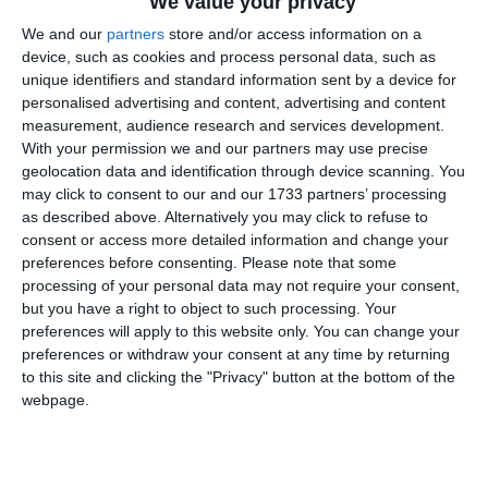
We value your privacy
Iranul a blocat în mare parte traficul maritim prin
We and our
partners
store and/or access information on a
strâmtoarea vitală de la izbucnirea războiului cu Statele
device, such as cookies and process personal data, such as
Unite şi Israelul, pe 28 februarie. Un armistiţiu fragil este în
unique identifiers and standard information sent by a device for
vigoare din 8 aprilie.
personalised advertising and content, advertising and content
measurement, audience research and services development.
With your permission we and our partners may use precise
geolocation data and identification through device scanning. You
Adaugă-ne ca sursă în Google
may click to consent to our and our 1733 partners’ processing
Urmărește-ne pe Google News
as described above. Alternatively you may click to refuse to
consent or access more detailed information and change your
Urmărește-ne pe Whatsapp
preferences before consenting.
Please note that some
processing of your personal data may not require your consent,
but you have a right to object to such processing. Your
Ti-a placut articolul?
preferences will apply to this website only. You can change your
preferences or withdraw your consent at any time by returning
to this site and clicking the "Privacy" button at the bottom of the
webpage.