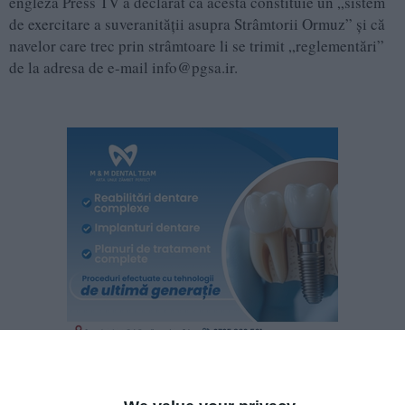
engleză Press TV a declarat că acesta constituie un „sistem
de exercitare a suveranităţii asupra Strâmtorii Ormuz” şi că
navelor care trec prin strâmtoare li se trimit „reglementări”
de la adresa de e-mail info@pgsa.ir.