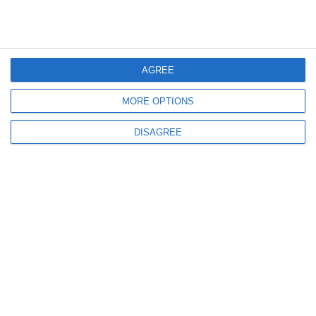
AGREE
455
14 Jul, 2026 20:30
Donald Trump renunță la taxa de 20% pentru navele din Strâmtoarea
MORE OPTIONS
Ormuz și propune acorduri comerciale cu statele din Golf
DISAGREE
518
12 Jul, 2026 21:39
Patru persoane ucise într-un atac cu dronă israelian în orașul Gaza