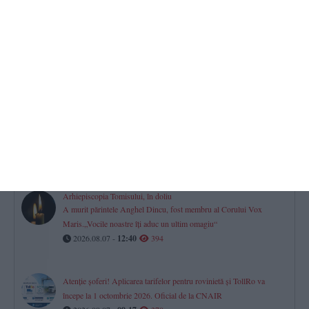
2026.08.07 -
10:21
499
Horoscop pentru vineri, 07 august 2026. O zi a prudenței,
deciziilor financiare și dialogului în relații
2026.08.07 -
08:07
479
CN APM pune la bătaie peste 1,5 milioane lei pentru un contract
ce vizează PUZ-ul Portului Constanța (DOCUMENTE)
2026.08.06 -
17:00
474
Arhiepiscopia Tomisului, în doliu
A murit părintele Anghel Dincu, fost membru al Corului Vox
Maris.„Vocile noastre îți aduc un ultim omagiu“
2026.08.07 -
12:40
394
Atenție șoferi! Aplicarea tarifelor pentru rovinietă și TollRo va
începe la 1 octombrie 2026. Oficial de la CNAIR