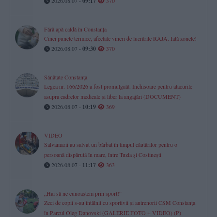
2026.08.07 -
09:17
370
Fără apă caldă în Constanța
Cinci puncte termice, afectate vineri de lucrările RAJA. Iată zonele!
2026.08.07 -
09:30
370
Sănătate Constanța
Legea nr. 166/2026 a fost promulgată. Închisoare pentru atacurile
asupra cadrelor medicale și liber la angajări (DOCUMENT)
2026.08.07 -
10:19
369
VIDEO
Salvamarii au salvat un bărbat în timpul căutărilor pentru o
persoană dispărută în mare, între Tuzla și Costinești
2026.08.07 -
11:17
363
„Hai să ne cunoaștem prin sport!“
Zeci de copii s-au întâlnit cu sportivii și antrenorii CSM Constanța
în Parcul Oleg Danovski (GALERIE FOTO + VIDEO) (P)