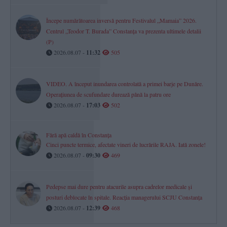
Începe numărătoarea inversă pentru Festivalul „Mamaia” 2026.
Centrul „Teodor T. Burada” Constanța va prezenta ultimele detalii
(P)
2026.08.07 -
11:32
505
VIDEO. A început inundarea controlată a primei barje pe Dunăre.
Operațiunea de scufundare durează până la patru ore
2026.08.07 -
17:03
502
Fără apă caldă în Constanța
Cinci puncte termice, afectate vineri de lucrările RAJA. Iată zonele!
2026.08.07 -
09:30
469
Pedepse mai dure pentru atacurile asupra cadrelor medicale și
posturi deblocate în spitale. Reacția managerului SCJU Constanța
2026.08.07 -
12:39
468