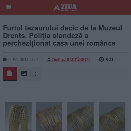
Furtul tezaurului dacic de la Muzeul
Drents. Poliția olandeză a
percheziționat casa unei românce
941
Cătălina BĂLTĂREȚU
04 Feb, 2025 11:04
(1)