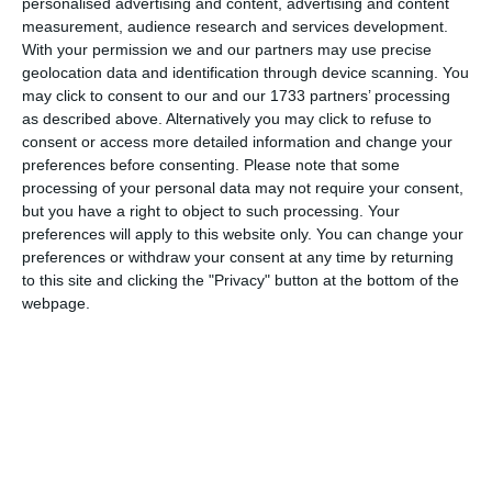
personalised advertising and content, advertising and content
measurement, audience research and services development.
With your permission we and our partners may use precise
geolocation data and identification through device scanning. You
Comentariu
may click to consent to our and our 1733 partners’ processing
as described above. Alternatively you may click to refuse to
consent or access more detailed information and change your
preferences before consenting.
Please note that some
Am citit si sunt de acord cu
regulile de postare
.
processing of your personal data may not require your consent,
but you have a right to object to such processing. Your
Acest formular colectează numele, e-mailul şi conținutul mesajului, astfel încât
preferences will apply to this website only. You can change your
să putem urmări comentariile tale pe site. Nu vom folosi datele tale în alt scop.
preferences or withdraw your consent at any time by returning
to this site and clicking the "Privacy" button at the bottom of the
Pentru mai multe informaţii, consultă politica noastră de confidenţialitate, unde vei
webpage.
primi mai multe privind informaţii despre cum și de ce stocăm datele tale.
Posteaza comentariul