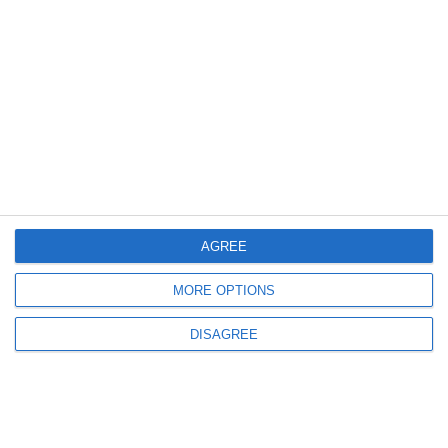
683
30 Jan, 2026 13:54
Reguli noi pentru exportul de artă. Guvernul a aprobat ordonanța
AGREE
MORE OPTIONS
DISAGREE
664
28 Jan, 2026 14:25
Mugur Tolici, noul director al Direcției emisiune, tezaur și casierie a Băncii
Naționale a României