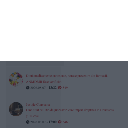
RAJA SA
Avarie pe aleea Topolog din Constanța. Mai mulți consumatori au
rămas fără apă la robinete
2026.08.07 -
08:46
583
Horoscop pentru vineri, 07 august 2026. O zi a prudenței,
deciziilor financiare și dialogului în relații
2026.08.07 -
08:07
581
Două medicamente cunoscute, retrase preventiv din farmacii.
ANMDMR face verificări
2026.08.07 -
13:22
549
Justiție Constanța
Cine sunt cei 186 de judecători care împart dreptatea în Constanța
și Tulcea?
2026.08.07 -
17:00
546