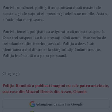
Potrivit româncei, polițiștii au confiscat două mașini ale
acesteia și ale soțului ei, precum și telefoane mobile. Asta s-
a întâmplat marți seara.
Potrivit femeii, polițiștii au asigurat-o că nu este suspectă.
Doar trei suspecți au fost arestați până acum. Este vorba de
trei olandezi din Heerhugowaard. Poliția a dezvăluit
identitatea a doi dintre ei la sfârșitul săptămânii trecute.
Poliția încă caută o a patra persoană.
Citește și:
Poliția Română a publicat imagini cu cele patru artefacte,
sustrase din Muzeul Drents din Assen, Olanda
Adaugă-ne ca sursă în Google