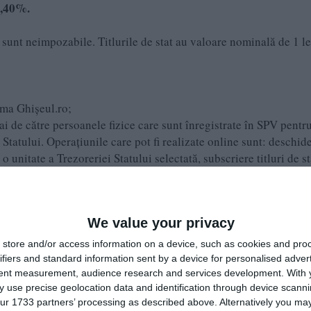
7,40%.
e sunt neimpozabile. Titlurile de stat au valoare nominală de 1 le
rma Ghișeul.ro;
 de către persoanele fizice care sunt înregistrate în SPV pentru 
 Statului. Operațiunile care pot fi realizate online sunt: deschid
 unitate a Trezoreriei Statului selectată, subscriere titluri de st
scriere al investitorului către un cont bancar. Pentru mai mul
ați Ghid Tezaur online și Tezaur online;
unităților Trezoreriei Statului;
We value your privacy
ban și 11 mai 2026 – 3 iunie 2026 în mediul rural, prin subunită
store and/or access information on a device, such as cookies and pro
ifiers and standard information sent by a device for personalised adver
tent measurement, audience research and services development.
With 
 use precise geolocation data and identification through device scanni
ur 1733 partners’ processing as described above. Alternatively you may 