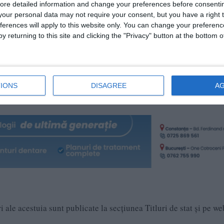
t lansate de Ministerul Finanțelor sunt neimpozabile. Dobânda est
ore detailed information and change your preferences before consenti
n prospectul de emisiune. De asemenea, titlurile de stat emise în 
our personal data may not require your consent, but you have a right t
ferences will apply to this website only. You can change your preferen
cumpăra în avans. În plus, un investitor are libertatea de a efe
y returning to this site and clicking the "Privacy" button at the bottom
 Investitorii au posibilitatea anulării subscrierilor deja efectua
 cereri.
sta de 18 ani la data efectuării subscrierii. Fondurile obținute d
e a emisiunii de titluri de stat, vor fi utilizate pentru finanțarea
IONS
DISAGREE
A
 ale acestuia sunt publicate la secțiunea Titluri de stat și pe we