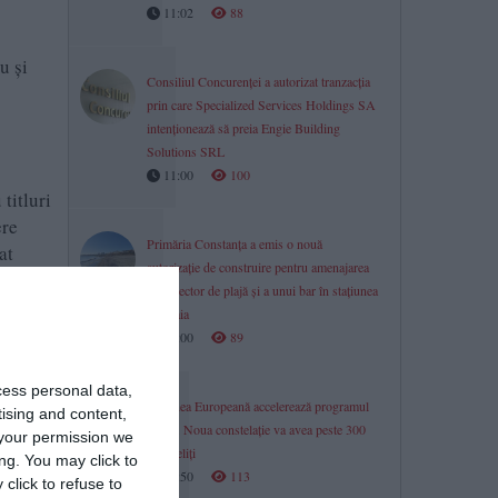
11:02
88
u și
Consiliul Concurenţei a autorizat tranzacția
prin care Specialized Services Holdings SA
intenționează să preia Engie Building
Solutions SRL
11:00
100
titluri
ere
Primăria Constanța a emis o nouă
at
autorizație de construire pentru amenajarea
te
unui sector de plajă și a unui bar în stațiunea
Mamaia
11:00
89
țile
cess personal data,
Uniunea Europeană accelerează programul
tising and content,
IRIS². Noua constelație va avea peste 300
your permission we
de sateliți
ng. You may click to
10:50
113
click to refuse to