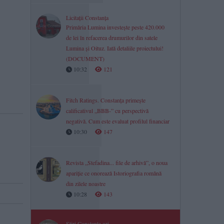
Licitații Constanța
Primăria Lumina investește peste 420.000
de lei în refacerea drumurilor din satele
Lumina și Oituz. Iată detaliile proiectului!
(DOCUMENT)
10:32
121
Fitch Ratings. Constanța primește
calificativul „BBB-” cu perspectivă
negativă. Cum este evaluat profilul financiar
10:30
147
Revista „Stefadina... file de arhivă”, o noua
apariție ce onorează Istoriografia română
din zilele noastre
10:28
143
Știri Constanța azi