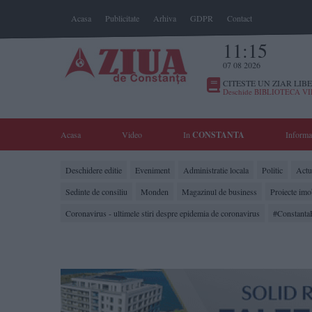
Acasa
Publicitate
Arhiva
GDPR
Contact
11:15
07 08 2026
CITESTE UN ZIAR LIBE
Deschide BIBLIOTECA V
Acasa
Video
In
CONSTANTA
Informa
Deschidere editie
Eveniment
Administratie locala
Politic
Actua
Sedinte de consiliu
Monden
Magazinul de business
Proiecte imo
Coronavirus - ultimele stiri despre epidemia de coronavirus
#Constanta