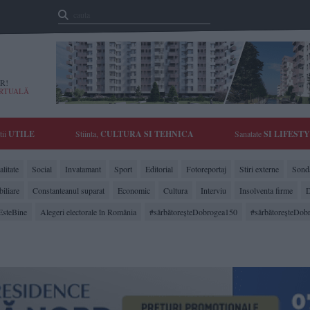
R!
IRTUALĂ
tii
UTILE
Stiinta,
CULTURA SI TEHNICA
Sanatate
SI LIFEST
litate
Social
Invatamant
Sport
Editorial
Fotoreportaj
Stiri externe
Sonda
biliare
Constanteanul suparat
Economic
Cultura
Interviu
Insolventa firme
D
EsteBine
Alegeri electorale în România
#sărbătoreşteDobrogea150
#sărbătoreşteDob