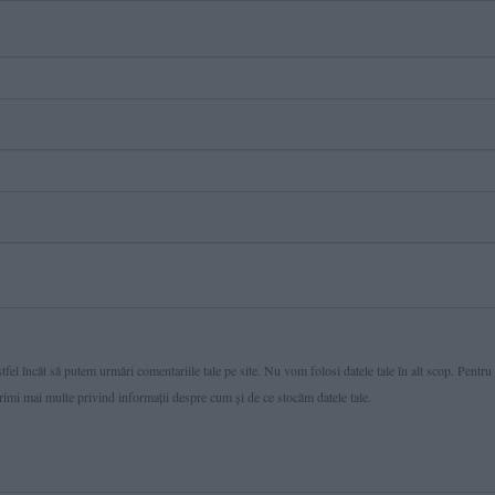
fel încât să putem urmări comentariile tale pe site. Nu vom folosi datele tale în alt scop. Pentru
primi mai multe privind informaţii despre cum și de ce stocăm datele tale.