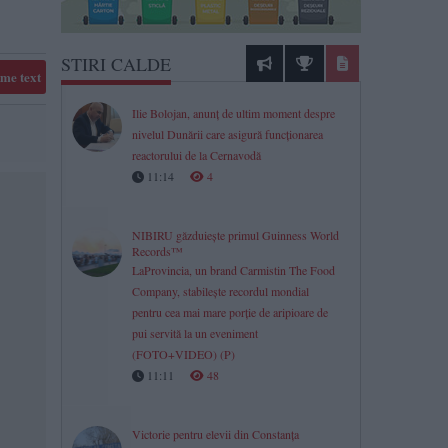
STIRI CALDE
me text
Ilie Bolojan, anunț de ultim moment despre
nivelul Dunării care asigură funcționarea
reactorului de la Cernavodă
11:14
4
NIBIRU găzduiește primul Guinness World
Records™
LaProvincia, un brand Carmistin The Food
Company, stabilește recordul mondial
pentru cea mai mare porție de aripioare de
pui servită la un eveniment
(FOTO+VIDEO) (P)
11:11
48
Victorie pentru elevii din Constanța