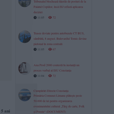
Tribunalul blochează tăierile de posturi de la
Palatul Copiilor, însă ISJ refuză aplicarea
deciziei
11:05
72
Trasee deviate pentru autobuzele CT BUS,
sâmbătă, 8 august. Bulevardul Tomis devine
pietonal în zona centrală
11:05
67
Ana Prod 2000 contestă în instanță un
proces-verbal al ISU Constanța
11:04
72
Cumpărări Directe Constanța
Primăria Comunei Limanu plătește peste
50.000 de lei pentru organizarea
evenimentului cultural „Târg de carte, Folk
 5 ani
și Poezie“ (DOCUMENT)