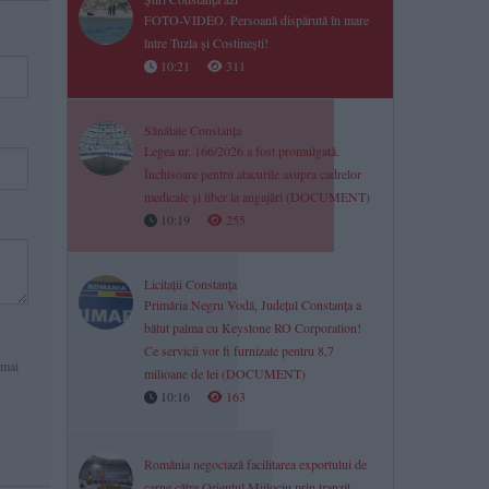
FOTO-VIDEO. Persoană dispărută în mare
între Tuzla și Costinești!
10:21
311
Sănătate Constanța
Legea nr. 166/2026 a fost promulgată.
Închisoare pentru atacurile asupra cadrelor
medicale și liber la angajări (DOCUMENT)
10:19
255
Licitații Constanța
Primăria Negru Vodă, Județul Constanța a
bătut palma cu Keystone RO Corporation!
Ce servicii vor fi furnizate pentru 8,7
 mai
milioane de lei (DOCUMENT)
10:16
163
România negociază facilitarea exportului de
carne către Orientul Mijlociu prin tranzit