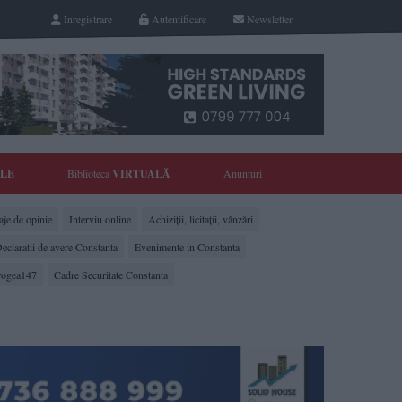
Inregistrare
Autentificare
Newsletter
YLE
Biblioteca
VIRTUALĂ
Anunturi
je de opinie
Interviu online
Achiziții, licitații, vânzări
eclaratii de avere Constanta
Evenimente in Constanta
rogea147
Cadre Securitate Constanta