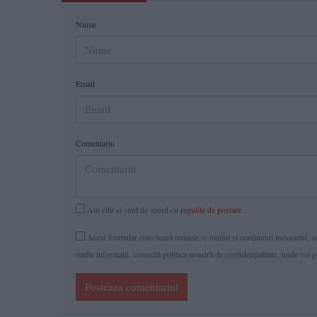
Nume
Email
Comentariu
Am citit si sunt de acord cu
regulile de postare
.
Acest formular colectează numele, e-mailul şi conținutul mesajului, ast
multe informaţii, consultă politica noastră de confidenţialitate, unde vei 
Posteaza comentariul