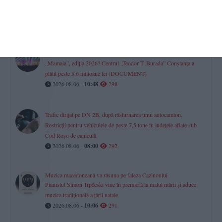
Tradiții pentru spor și sănătate la Schimbarea la Față! Dacă astăzi
vremea este însorită, toamna va fi una roditoare și îmbelșugată
2026.08.06 -
09:22
304
Cine organizează festivalurile de muzică ușoară și muzică populară
„Mamaia”, ediția 2026? Centrul „Teodor T. Burada” Constanța a
plătit peste 5,6 milioane lei (DOCUMENT)
2026.08.06 -
10:48
298
Trafic dirijat pe DN 2B, după răsturnarea unui autocamion.
Restricții pentru vehiculele de peste 7,5 tone în județele aflate sub
Cod Roșu de caniculă
2026.08.06 -
08:00
292
Muzica macedoneană va răsuna pe faleza Cazinoului
Pianistul Simon Trpčeski vine în premieră la malul mării și aduce
muzica tradițională a țării natale
2026.08.06 -
10:06
291