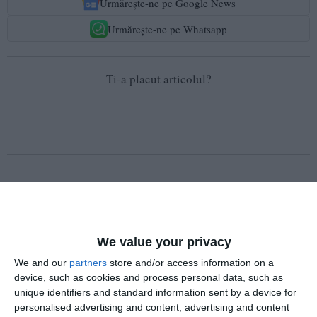
Urmărește-ne pe Google News
Urmărește-ne pe Whatsapp
Ti-a placut articolul?
COMENTARII
We value your privacy
Nume
We and our
partners
store and/or access information on a
device, such as cookies and process personal data, such as
unique identifiers and standard information sent by a device for
personalised advertising and content, advertising and content
Email