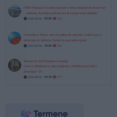
OMD Mamaia-Constanța lansează o nouă campanie de promovare
- „Mamaia, destinația perfectă care îți trezește toate simțurile”
2026.08.06 -
09:00
284
Constanța și Tulcea, sub cod galben de caniculă. Coduri roșu și
portocaliu de căldură și furtuni în mai multe regiuni
2026.08.06 -
10:06
284
Muzeul de Artă Populară Constanța
Cum se sărbătorea în satul tradițional „Schimbarea la Față a
Domnului” (P)
2026.08.06 -
09:30
277