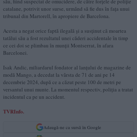
său, fiind suspectat de omucidere, de către forțele de poliție
catalane, potrivit unor surse, urmând să fie dus în fața unui
tribunal din Martorell, în apropiere de Barcelona.
Acesta a negat orice faptă ilegală și a susținut că moartea
tatălui său a fost rezultatul unei căderi accidentale în timp
ce cei doi se plimbau în munții Montserrat, în afara
Barcelonei.
Isak Andic, miliardarul fondator al lanțului de magazine de
modă Mango, a decedat la vârsta de 71 de ani pe 14
decembrie 2024, după ce a căzut peste 100 de metri pe
versantul unui munte. La momentul respectiv, poliția a tratat
incidentul ca pe un accident.
TVRInfo.
Adaugă-ne ca sursă în Google