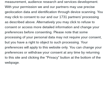
measurement, audience research and services development.
With your permission we and our partners may use precise
geolocation data and identification through device scanning. You
may click to consent to our and our 1731 partners’ processing
Comentariu
as described above. Alternatively you may click to refuse to
consent or access more detailed information and change your
preferences before consenting.
Please note that some
processing of your personal data may not require your consent,
Am citit si sunt de acord cu
regulile de postare
.
but you have a right to object to such processing. Your
preferences will apply to this website only. You can change your
Acest formular colectează numele, e-mailul şi conținutul mesajului, astfel încât
preferences or withdraw your consent at any time by returning
să putem urmări comentariile tale pe site. Nu vom folosi datele tale în alt scop.
to this site and clicking the "Privacy" button at the bottom of the
Pentru mai multe informaţii, consultă politica noastră de confidenţialitate, unde vei
webpage.
primi mai multe privind informaţii despre cum și de ce stocăm datele tale.
Posteaza comentariul