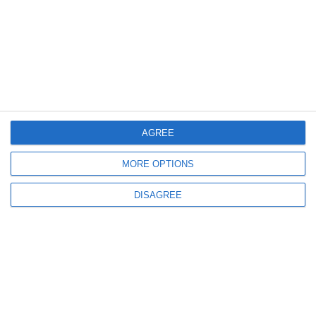
2223
20 Feb, 2023 00:00
Fotbalistele de la Farul Constanța au câștigat cu 15-2 meciul cu Rapid
București (GALERIE FOTO)
AGREE
MORE OPTIONS
DISAGREE
2793
01 Nov, 2022 00:00
Fotbalistele de la Farul, din derby în derby
„Au curaj să se dueleze cu oricine. Când ești puternică, nu ți-e frică de
nimeni“ (GALERIE FOTO)
ULTIMELE ARTICOLE DIN ACEEASI CATEGORIE