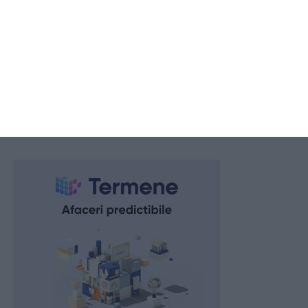
Galaxy Tobacco SA
2026.08.05 -
17:00
386
Un bărbat, trimis în judecată la Constanța pentru trafic internațional
de droguri!
2026.08.05 -
17:00
381