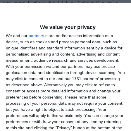
resuscitare de către echipajul de pe Ambulanţă, acesta a
început să prezinte funcţii vitale, fiind apoi transportat la
spital.
We value your privacy
„Persoana a fost extrasă cu celeritate de către
echipajele de salvatori şi predată echipajului SAJ care
We and our
partners
store and/or access information on a
device, such as cookies and process personal data, such as
a aplicat manevre de resuscitare. Intervenţia s-a
unique identifiers and standard information sent by a device for
desfăşurat în condiţii foarte dificile şi riscante,
personalised advertising and content, advertising and content
deoarece nu s-a putut ajunge cu barca, pompierii fiind
measurement, audience research and services development.
nevoiţi să improvizeze şi să salveze persoana din apa
With your permission we and our partners may use precise
foarte rece cu ajutorul echipamentelor din dotarea
geolocation data and identification through device scanning. You
autospecialelor”, a precizat purtătorul de cuvânt al
may click to consent to our and our 1731 partners’ processing
ISU Vâlcea, Sorin Albinaru.
as described above. Alternatively you may click to refuse to
consent or access more detailed information and change your
preferences before consenting.
Please note that some
processing of your personal data may not require your consent,
but you have a right to object to such processing. Your
Pentru salvarea bărbatului, au intervenit echipaje de
preferences will apply to this website only. You can change your
pompieri de pe două autospeciale de intervenţie, a încheiat
preferences or withdraw your consent at any time by returning
sursa citată.
to this site and clicking the "Privacy" button at the bottom of the