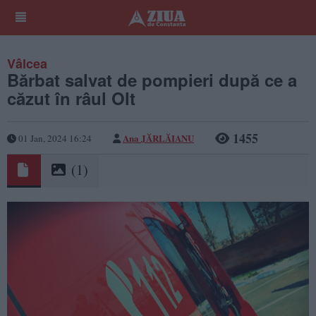
Vâlcea
Bărbat salvat de pompieri după ce a
căzut în râul Olt
1455
Ana JĂRLĂIANU
01 Jan, 2024 16:24
(1)