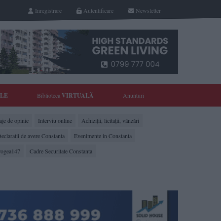
Inregistrare
Autentificare
Newsletter
YLE
Biblioteca
VIRTUALĂ
Anunturi
je de opinie
Interviu online
Achiziții, licitații, vânzări
eclaratii de avere Constanta
Evenimente in Constanta
rogea147
Cadre Securitate Constanta