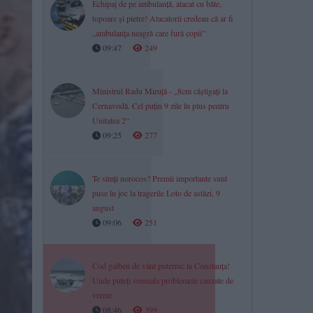
Echipaj de pe ambulanță, atacat cu bâte,
topoare şi pietre! Atacatorii credeau că ar fi
„ambulanţa neagră care fură copii”
09:47
249
Ministrul Radu Miruță - „8cm câștigați la
Cernavodă. Cel puțin 9 zile în plus pentru
Unitatea 2“
09:25
277
Te simți norocos? Premii importante sunt
puse în joc la tragerile Loto de astăzi, 9
august
09:06
251
Cod galben de vânt puternic la Constanța!
Unde puteți semnala problemele cauzate de
vreme
08:46
399