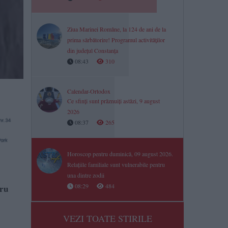
Ziua Marinei Române, la 124 de ani de la
prima sărbătorire! Programul activităților
din județul Constanța
08:43
310
Calendar-Ortodox
Ce sfinți sunt prăznuiți astăzi, 9 august
2026
08:37
265
Horoscop pentru duminică, 09 august 2026.
Relațiile familiale sunt vulnerabile pentru
una dintre zodii
08:29
484
tru
VEZI TOATE STIRILE