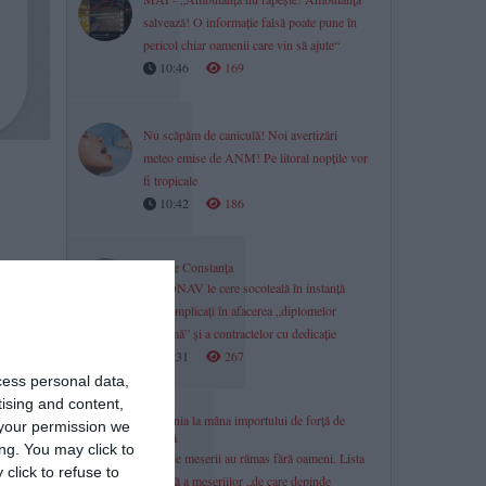
salvează! O informație falsă poate pune în
pericol chiar oamenii care vin să ajute“
10:46
169
Nu scăpăm de caniculă! Noi avertizări
meteo emise de ANM! Pe litoral nopțile vor
fi tropicale
10:42
186
Justiție Constanța
CERONAV le cere socoteală în instanță
celor implicați în afacerea „diplomelor
fantomă” și a contractelor cu dedicație
10:31
267
cess personal data,
tising and content,
România la mâna importului de forță de
your permission we
muncă
ng. You may click to
Sute de meserii au rămas fără oameni. Lista
click to refuse to
oficială a meseriilor „de care depinde