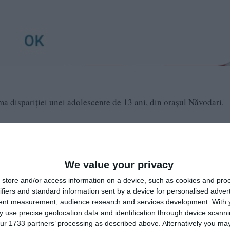
a dispariției unei adolescente de 13 ani, din orașul Năvodari.
smina a plecat de la domiciliu fără a reveni până în prezent.
i căprui, păr șaten închis.
We value your privacy
tricou alb, geaca de faș argintie.
store and/or access information on a device, such as cookies and pro
ifiers and standard information sent by a device for personalised adver
ntru apeluri de urgență 112.
tent measurement, audience research and services development.
With 
 use precise geolocation data and identification through device scanni
ur 1733 partners’ processing as described above. Alternatively you may 