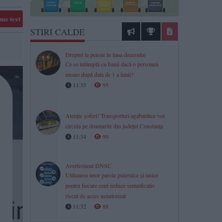
me text
STIRI CALDE
Dreptul la pensie în luna decesului
Ce se întâmplă cu banii dacă o persoană
moare după data de 1 a lunii?
11:35
95
Atenție șoferi! Transporturi agabaritice vor
circula pe drumurile din județul Constanța
11:34
90
Avertisment DNSC
Utilizarea unor parole puternice și unice
pentru fiecare cont reduce semnificativ
riscul de acces neautorizat
11:32
88