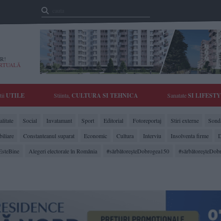
R!
IRTUALĂ
tii
UTILE
Stiinta,
CULTURA SI TEHNICA
Sanatate
SI LIFEST
litate
Social
Invatamant
Sport
Editorial
Fotoreportaj
Stiri externe
Sonda
biliare
Constanteanul suparat
Economic
Cultura
Interviu
Insolventa firme
D
EsteBine
Alegeri electorale în România
#sărbătoreşteDobrogea150
#sărbătoreşteDob