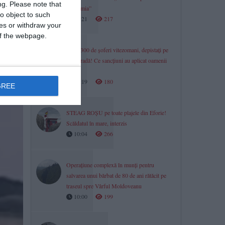
ng.
Please note that
economia”
o object to such
10:21
217
ces or withdraw your
 of the webpage.
Peste 300 de șoferi vitezomani, depistați pe
autostradă! Ce sancțiuni au aplicat oamenii
legii
10:19
180
GREE
STEAG ROȘU pe toate plajele din Eforie!
Scăldatul în mare, interzis
10:04
266
Operațiune complexă în munți pentru
salvarea unui bărbat de 80 de ani rătăcit pe
traseul spre Vârful Moldoveanu
10:00
199