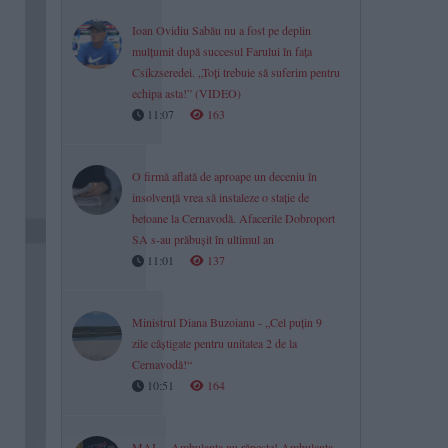
Ioan Ovidiu Sabău nu a fost pe deplin
mulțumit după succesul Farului în fața
Csikzseredei. „Toți trebuie să suferim pentru
echipa asta!” (VIDEO)
11:07
163
O firmă aflată de aproape un deceniu în
insolvență vrea să instaleze o stație de
betoane la Cernavodă. Afacerile Dobroport
SA s-au prăbușit în ultimul an
11:01
137
Ministrul Diana Buzoianu - „Cel puțin 9
zile câștigate pentru unitatea 2 de la
Cernavodă!“
10:51
164
MAI - „Ambulanța nu răpește! Ambulanța