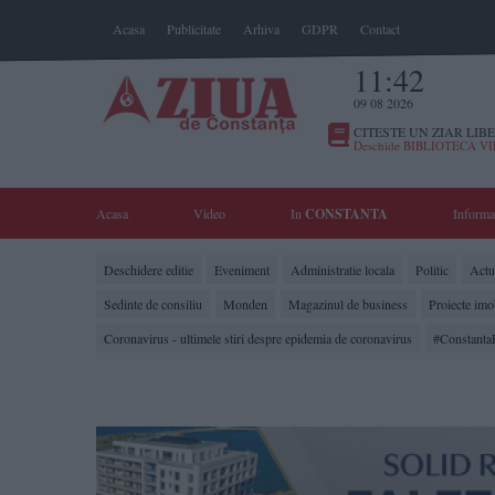
Acasa
Publicitate
Arhiva
GDPR
Contact
11:42
09 08 2026
CITESTE UN ZIAR LIBE
Deschide BIBLIOTECA V
Acasa
Video
In
CONSTANTA
Informa
Deschidere editie
Eveniment
Administratie locala
Politic
Actua
Sedinte de consiliu
Monden
Magazinul de business
Proiecte imo
Coronavirus - ultimele stiri despre epidemia de coronavirus
#Constanta