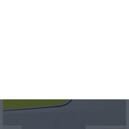
Accident pe Autostrada A2, spre Constanța. Trafic îngreunat la kilometrul
99, în zona Dragoș-Vodă
478
07 Aug, 2026 21:48
Știri Constanța
Acțiune a polițiștilor în Costinești. Amenzi de 4.000 de lei și documente
retrase