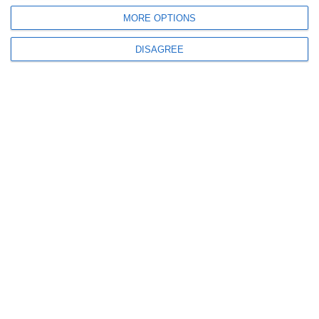
FOTO-VIDEO
Accident mortal pe DN22, la ieșirea din Tariverde. Șofer de TIR cu
MORE OPTIONS
numere de Ucraina decedat după ce un autotren s-a răsturnat
DISAGREE
410
03 Aug, 2026 13:46
FOTO. 62 de cadre militare ale ISU Constanța au fost înaintate în grad.
Ceremonie de recunoaștere pentru pompierii constănțeni