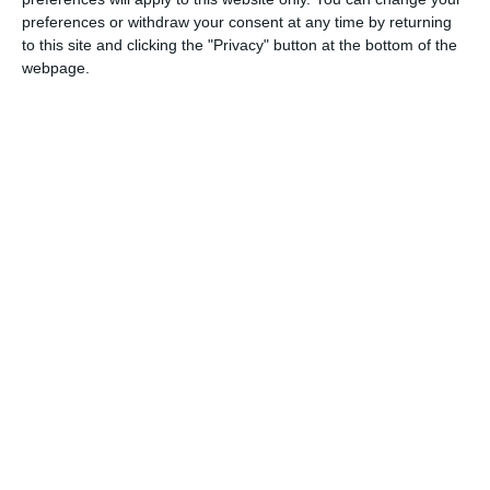
preferences or withdraw your consent at any time by returning
to this site and clicking the "Privacy" button at the bottom of the
webpage.
Citește și:
VIDEO: Vandalizarea mai multor mașini de către doi
adolescenți reaprinde discuțiile despre educație și
responsabilitate
Adaugă-ne ca sursă în Google
Urmărește-ne pe Google News
Urmărește-ne pe Whatsapp
Vezi toate STIRILE VIDEO!
Ti-a placut articolul?