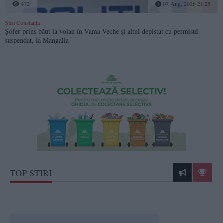
472
07 Aug, 2026 21:25
Știri Constanța
Șofer prins băut la volan în Vama Veche și altul depistat cu permisul
suspendat, la Mangalia
TOP STIRI