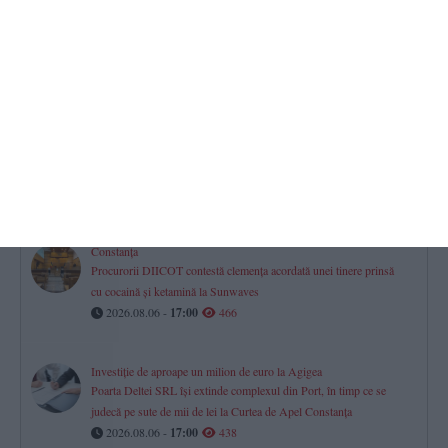
Farul Constanța întâlnește ultima clasată
Gheorghe Popescu - „Vom avea meci greu. Csikszereda va veni
să-și vândă foarte scump pielea“
2026.08.06 -
17:00
683
Mall-urile din Constanța
Istoria, proprietarii și evoluția financiară a City Park, VIVO! și
Tomis Mall. Cum s-a mutat viața comercială a orașului
2026.08.06 -
17:00
523
Constanța
Procurorii DIICOT contestă clemența acordată unei tinere prinsă
cu cocaină și ketamină la Sunwaves
2026.08.06 -
17:00
466
Investiție de aproape un milion de euro la Agigea
Poarta Deltei SRL își extinde complexul din Port, în timp ce se
judecă pe sute de mii de lei la Curtea de Apel Constanța
2026.08.06 -
17:00
438