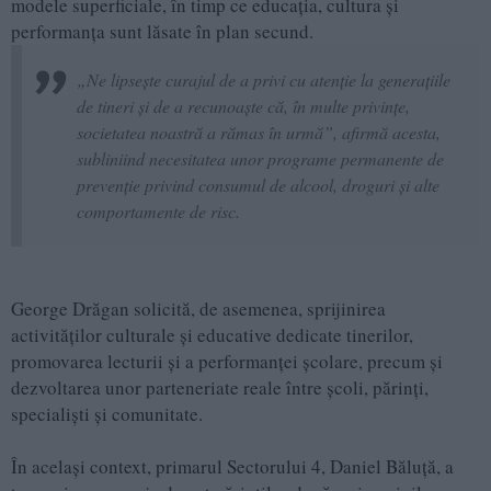
modele superficiale, în timp ce educația, cultura și
performanța sunt lăsate în plan secund.
„Ne lipsește curajul de a privi cu atenție la generațiile
de tineri și de a recunoaște că, în multe privințe,
societatea noastră a rămas în urmă”, afirmă acesta,
subliniind necesitatea unor programe permanente de
prevenție privind consumul de alcool, droguri și alte
comportamente de risc.
George Drăgan solicită, de asemenea, sprijinirea
activităților culturale și educative dedicate tinerilor,
promovarea lecturii și a performanței școlare, precum și
dezvoltarea unor parteneriate reale între școli, părinți,
specialiști și comunitate.
În același context, primarul Sectorului 4, Daniel Băluță, a