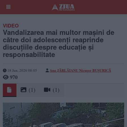
VIDEO
Vandalizarea mai multor mașini de
către doi adolescenți reaprinde
discuțiile despre educație și
responsabilitate
Ana JĂRLĂIANU
Nicușor BUȘURICĂ
18 Jun, 2026 08:05
970
(1)
(1)