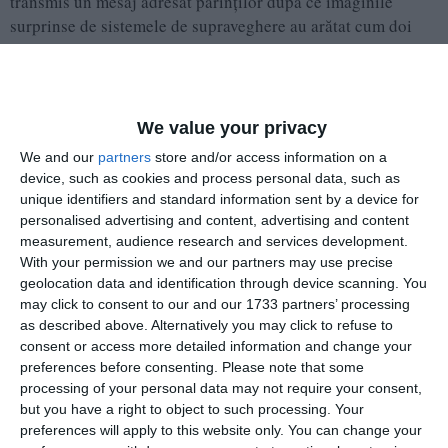
transmis un mesaj adresat părinților după ce imaginile
surprinse de sistemele de supraveghere au arătat cum doi
adolescenți se urcă pe autoturisme și aruncă cu pietre,
provocând distrugeri mai multor vehicule aflate într-o
parcare.
We value your privacy
Edilul a precizat că imaginile au fost predate autorităților
We and our
partners
store and/or access information on a
competente și a atras atenția că, pentru daunele produse,
device, such as cookies and process personal data, such as
răspunderea legală și financiară poate reveni părinților
unique identifiers and standard information sent by a device for
minorilor implicați.
personalised advertising and content, advertising and content
measurement, audience research and services development.
„Nu este un incident izolat, ci o manifestare socială
With your permission we and our partners may use precise
ilegală pe care nu o putem accepta”, a transmis
geolocation data and identification through device scanning. You
may click to consent to our and our 1733 partners’ processing
Daniel Băluță, subliniind că sistemele de
as described above. Alternatively you may click to refuse to
supraveghere instalate în sector au rolul de a
consent or access more detailed information and change your
identifica și preveni astfel de acte antisociale.
preferences before consenting.
Please note that some
processing of your personal data may not require your consent,
but you have a right to object to such processing. Your
preferences will apply to this website only. You can change your