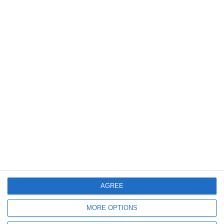
1511
27 Oct, 2025 14:07
Daniel Băluță, desemnat candidatul PSD la Primăria Capitalei și noul
președinte al organizației PSD București
AGREE
823
10 Jul, 2025 14:52
MORE OPTIONS
Aproximativ 8 milioane de euro, pentru renovarea unui corp de clădire al