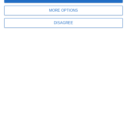
MORE OPTIONS
DISAGREE
765
11 Sep, 2025 13:08
VIDEO. Doi bărbați din Orșova, bănuiți că au exploatat o tânără de 21 de
ani. Ce s-a descoperit în urma perchezițiilor
1294
11 Sep, 2025 12:52
IGPR
Perchezițiii la persoane bănuite de săvârșirea infracțiunii de proxenetism