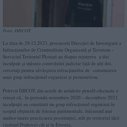
Foto: DIICOT
La data de 28.12.2023, procurorii Direcției de Investigare a
Infracțiunilor de Criminalitate Organizată și Terorism –
Serviciul Teritorial Ploiești au dispus reținerea a doi
inculpați și măsura controlului judiciar față de alți doi,
cercetați pentru săvârșirea infracțiunilor de constituirea
unui grup infracţional organizat și proxenetism.
Potrivit DIICOT, din actele de urmărire penală efectuate a
reieșit că, în perioada noiembrie 2020 – decembrie 2023,
inculpații au constituit un grup infracțional organizat în
scopul obținerii de foloase patrimoniale, înlesnind mai
multor tinere practicarea prostituției, atât pe teritoriul țării
(județul Prahova) cât și în Estonia.