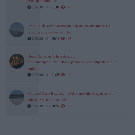
prăbușit în ultimul an
2026.08.09 -
11:01
197
Peste 300 de șoferi vitezomani, depistați pe autostradă! Ce
sancțiuni au aplicat oamenii legii
2026.08.09 -
10:19
195
Dreptul la pensie în luna decesului
Ce se întâmplă cu banii dacă o persoană moare după data de 1 a
lunii?
2026.08.09 -
11:35
192
Ministrul Diana Buzoianu - „Cel puțin 9 zile câștigate pentru
unitatea 2 de la Cernavodă!“
2026.08.09 -
10:51
182