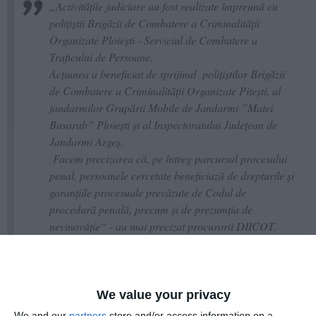
„Activitățile judiciare au fost realizate împreună cu
polițiștii Brigăzii de Combatere a Criminalităţii
Organizate Ploieşti - Serviciul de Combatere a
Traficului de Persoane.
Acțiunea a beneficiat de sprijinul polițiștilor Brigăzii
de Combatere a Criminalităţii Organizate Pitești, al
jandarmilor Grupării Mobile de Jandarmi ”Matei
Basarab” Ploiești și al Inspectoratului Județean de
Jandarmi Argeș.
Facem precizarea că, pe întreg parcursul procesului
penal, persoanele cercetate beneficiază de drepturile și
garanțiile procesuale prevăzute de Codul de
procedură penală, precum și de prezumția de
nevinovăție“ - au mai precizat procurorii DIICOT.
Adaugă-ne ca sursă în Google
We value your privacy
Urmărește-ne pe Google News
We and our
partners
store and/or access information on a