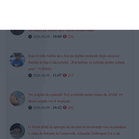
2026.08.09 -
10:21
239
Operațiune complexă în munți pentru salvarea unui bărbat de 80 de
ani rătăcit pe traseul spre Vârful Moldoveanu
2026.08.09 -
10:00
226
Ioan Ovidiu Sabău nu a fost pe deplin mulțumit după succesul
Farului în fața Csikzseredei. „Toți trebuie să suferim pentru echipa
asta!” (VIDEO)
2026.08.09 -
11:07
217
Nu scăpăm de caniculă! Noi avertizări meteo emise de ANM! Pe
litoral nopțile vor fi tropicale
2026.08.09 -
10:42
202
O firmă aflată de aproape un deceniu în insolvență vrea să instaleze
o stație de betoane la Cernavodă. Afacerile Dobroport SA s-au