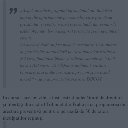
„Astfel, membrii grupului infracțional au închiriat
mai multe apartamente persoanelor care practicau
prostituția și pentru o taxă procentuală din veniturile
astfel obținute le-au asigurat protecția și au identificat
clienți.
La aceeași dată au fost puse în executare 11 mandate
de percheziție domiciliară pe raza județelor Prahova
și Argeș, fiind identificate și ridicate sumele de 5.050
lei și 1700 euro, 12 telefoane mobile, 5 carduri
bancare, mai multe înscrisuri, precum și un pistol
airsoft“ - au mai precizat procurorii DIICOT.
În cursul acestei zile, a fost sesizat judecătorul de drepturi
și libertăți din cadrul Tribunalului Prahova cu propunerea de
arestare preventivă pentru o perioadă de 30 de zile a
inculpaților reținuți.