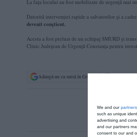
La fața locului au fost mobilizate de urgență mai mu
Datorită intervenției rapide a salvatorilor și a cadr
devenit conștient.
Acesta a fost preluat de un echipaj SMURD și trans
Clinic Județean de Urgență Constanța pentru investig
Adaugă-ne ca sursă în Google
Urmărește-n
T
We and our
partners
such as unique ident
advertising and con
and our partners may
consent to our and o