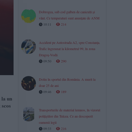
Dobrogea, sub cod galben de caniculă și
vânt. Ce temperaturi sunt anunțate de ANM
10:11
214
Accident pe Autostrada A2, spre Constanța.
Trafic îngreunat la kilometrul 99, în zona
Dragoș-Vodă
09:50
290
Doliu în sportul din România. A murit la
doar 25 de ani
09:46
189
 la un
t scos
Transporturile de material lemnos, în vizorul
polițiștilor din Tulcea. Ce au descoperit
oamenii legii
09:33
216