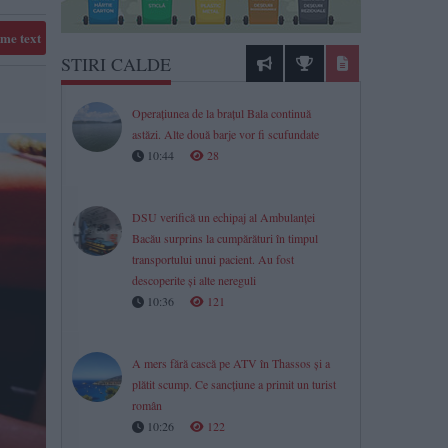
me text
STIRI CALDE
Operațiunea de la brațul Bala continuă
astăzi. Alte două barje vor fi scufundate
10:44
28
DSU verifică un echipaj al Ambulanței
Bacău surprins la cumpărături în timpul
transportului unui pacient. Au fost
descoperite și alte nereguli
10:36
121
A mers fără cască pe ATV în Thassos și a
plătit scump. Ce sancțiune a primit un turist
român
10:26
122