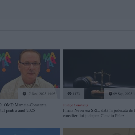
17 Dec, 2025 14:05
1173
09 Sep, 2025 1
. OMD Mamaia-Constanța
Justiție Constanța
nțul pentru anul 2025
Firma Neversea SRL, dată în judecată de 
consilierului județean Claudiu Palaz