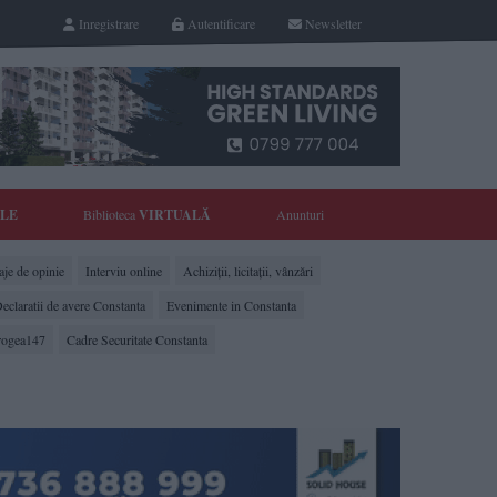
Inregistrare
Autentificare
Newsletter
YLE
Biblioteca
VIRTUALĂ
Anunturi
je de opinie
Interviu online
Achiziții, licitații, vânzări
eclaratii de avere Constanta
Evenimente in Constanta
rogea147
Cadre Securitate Constanta