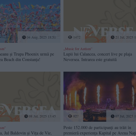
04 Aug, 2025 18:51
1472
21 Jul, 2025 
ism”
„Music for Autism”
eanu și Trupa Phoenix urmă pe
Lupii lui Calancea, concert live pe plaja
ea Beach din Constanța!
Neversea. Intrarea este gratuită
08 Jul, 2025 13:45
827
07 Jul, 2025 
Peste 152.000 de participanți au trăit în
ism”
a, Jul Baldovin și Vița de Vie,
premieră experiența Kapital pe Arena Naț