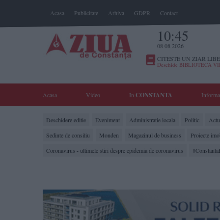
Acasa
Publicitate
Arhiva
GDPR
Contact
10:45
08 08 2026
CITESTE UN ZIAR LIBE
Deschide BIBLIOTECA V
Acasa
Video
In
CONSTANTA
Informa
Deschidere editie
Eveniment
Administratie locala
Politic
Actua
Sedinte de consiliu
Monden
Magazinul de business
Proiecte imo
Coronavirus - ultimele stiri despre epidemia de coronavirus
#Constanta