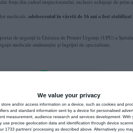
lte forțe din cadrul inspectoratului, inclusiv echipaje de prim a
adolescentul în vârstă de 16 ani a fost stabilizat 
elor medicale,
portat de urgență la Unitatea de Primiri Urgențe (UPU) a Spitalu
ații medicale amănunțite și îngrijiri de specialitate.
e pe Google News
Urmărește-ne pe Whatsapp
We value your privacy
i-a placut articolul?
store and/or access information on a device, such as cookies and pro
ifiers and standard information sent by a device for personalised adver
tent measurement, audience research and services development.
With 
 use precise geolocation data and identification through device scanni
ur 1733 partners’ processing as described above. Alternatively you may 