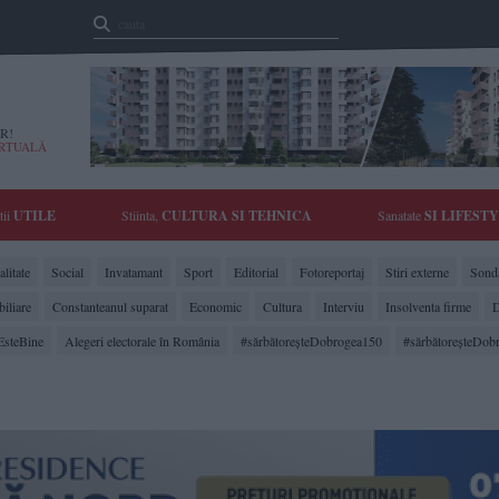
R!
IRTUALĂ
tii
UTILE
Stiinta,
CULTURA SI TEHNICA
Sanatate
SI LIFEST
litate
Social
Invatamant
Sport
Editorial
Fotoreportaj
Stiri externe
Sonda
biliare
Constanteanul suparat
Economic
Cultura
Interviu
Insolventa firme
D
EsteBine
Alegeri electorale în România
#sărbătoreşteDobrogea150
#sărbătoreşteDob