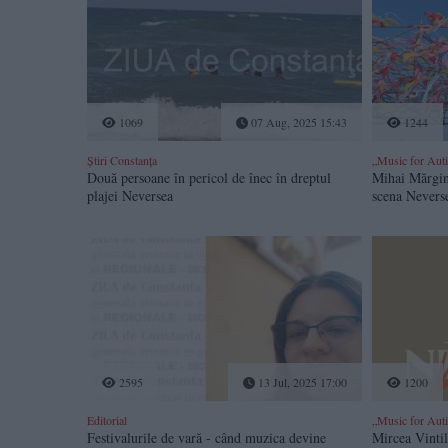
1069
07 Aug, 2025 15:43
1244
Știri Constanța
„Music for Aut
Două persoane în pericol de înec în dreptul
Mihai Mărgin
plajei Neversea
scena Nevers
2595
13 Jul, 2025 17:00
1200
Editorial
„Music for Aut
Festivalurile de vară - când muzica devine
Mircea Vintil