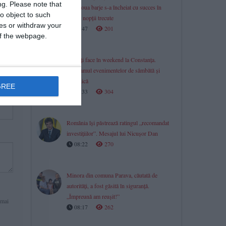
ng.
Please note that
de-a doua barje s-a încheiat cu succes în
o object to such
cursul nopții trecute
ces or withdraw your
08:47
201
 of the webpage.
Ce poți face în weekend la Constanța.
Programul evenimentelor de sâmbătă și
duminică
GREE
08:33
304
România își păstrează ratingul „recomandat
investițiilor”. Mesajul lui Nicușor Dan
08:22
270
Minora din comuna Parava, căutată de
autorități, a fost găsită în siguranță.
„Împreună am reușit!”
 mai
08:17
262