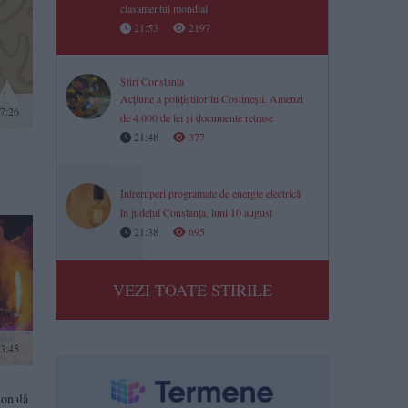
clasamentul mondial
21:53
2197
Știri Constanța
Acțiune a polițiștilor în Costinești. Amenzi
17:26
de 4.000 de lei și documente retrase
21:48
377
Întreruperi programate de energie electrică
în județul Constanța, luni 10 august
21:38
695
VEZI TOATE STIRILE
13:45
ională