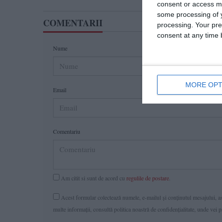
consent or access m
some processing of y
COMENTARII
processing. Your pre
consent at any time b
Nume
MORE OPT
Email
Comentariu
Am citit si sunt de acord cu
regulile de postare
.
Acest formular colectează numele, e-mailul şi conținutul mesajului, ast
multe informaţii, consultă politica noastră de confidenţialitate, unde vei 