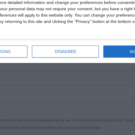
ore detailed information and change your preferences before consenti
our personal data may not require your consent, but you have a right t
ferences will apply to this website only. You can change your preferen
y returning to this site and clicking the "Privacy" button at the bottom
IONS
DISAGREE
A
fel încât să putem urmări comentariile tale pe site. Nu vom folosi datele tale în alt scop. Pentru
primi mai multe privind informaţii despre cum și de ce stocăm datele tale.