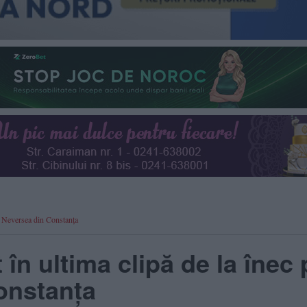
ja Neversea din Constanța
 în ultima clipă de la înec 
onstanța