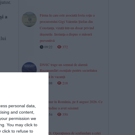
jutor.
și a
Firma în care este asociată fosta soție a
procurorului Gigi Valentin Ștefan din
Constanța, vizată într-un dosar privind
deșeurile. Instanța a dispus o măsură
lui
preventivă
09:22
372
DNSC trage un semnal de alarmă
Recomandări esențiale pentru securitatea
digitală în vacanță
09:08
218
Cutremur în România, pe 8 august 2026. Ce
cess personal data,
magnitudine a avut seismul
tising and content,
08:54
350
your permission we
ng. You may click to
click to refuse to
VIDEO. Operațiunea de scufundare a celei