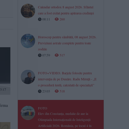
Calendar ortodox 8 august 2026. Sfântul
care a fost exilat pentru apărarea credinței
08:11
260
Horoscop pentru sâmbătă, 08 august 2026.
Previziuni astrale complete pentru toate
zodiile
07:59
517
FOTO+VIDEO. Barjele folosite pentru
intervenția de pe Dunăre. Radu Miruță - „E
o procedură lentă, calculată de specialiști”
3:17
23:03
518
firma
FOTO
Elev din Constanța, medalie de aur la
Olimpiada Internațională de Inteligență
Artificială 2026. România, pe locul 4 în