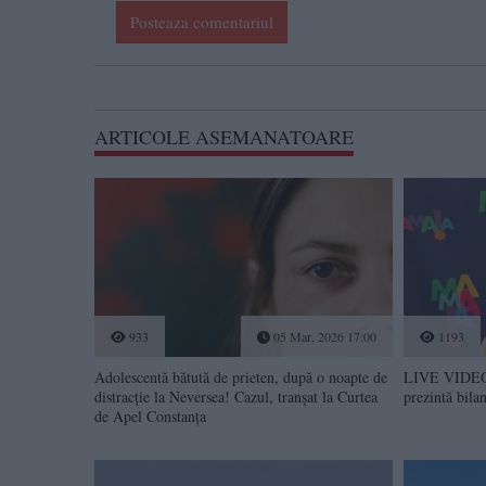
Posteaza comentariul
ARTICOLE ASEMANATOARE
933
05 Mar, 2026 17:00
1193
Adolescentă bătută de prieten, după o noapte de
LIVE VIDEO
distracție la Neversea! Cazul, tranșat la Curtea
prezintă bila
de Apel Constanța