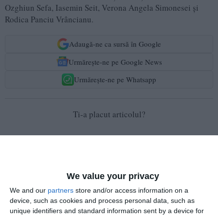
Ozghiun Sefa, Iasemin Seit, Verona Angela Simonesei şi
Rodica Panciu Vrâncianu.
Adaugă-ne ca sursă în Google
Urmărește-ne pe Google News
Urmărește-ne pe Whatsapp
Ti-a placut articolul?
We value your privacy
We and our
partners
store and/or access information on a
device, such as cookies and process personal data, such as
COMENTARII
unique identifiers and standard information sent by a device for