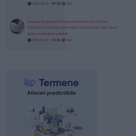
2026.08.10 -
09:28
484
Dezastru de gestiune la firma Consiliului Local Ciobanu
Curtea de Conturi nu a putut emite o concluzie din cauza lipsei
totale a evidențelor contabile
2026.08.10 -
14:36
483