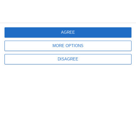
263
10 Aug, 2026 14:06
Peste 1.600 de amenzi, în valoare de 427.000 de lei, date de polițiștii
rutieri din Constanța într-o singură săptămână. Iată pentru ce
AGREE
MORE OPTIONS
DISAGREE
349
10 Aug, 2026 11:39
VIDEO. Incendiu într-un apartament din Tulcea. Un bărbat de 97 de ani,
evacuat de vecini