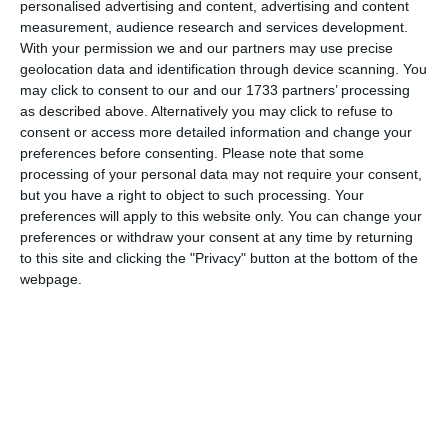
personalised advertising and content, advertising and content
measurement, audience research and services development.
Nume
With your permission we and our partners may use precise
geolocation data and identification through device scanning. You
may click to consent to our and our 1733 partners’ processing
as described above. Alternatively you may click to refuse to
Email
consent or access more detailed information and change your
preferences before consenting.
Please note that some
processing of your personal data may not require your consent,
but you have a right to object to such processing. Your
Comentariu
preferences will apply to this website only. You can change your
preferences or withdraw your consent at any time by returning
to this site and clicking the "Privacy" button at the bottom of the
webpage.
Am citit si sunt de acord cu
regulile de postare
.
Acest formular colectează numele, e-mailul şi conținutul mesajului, astfel încât
să putem urmări comentariile tale pe site. Nu vom folosi datele tale în alt scop.
Pentru mai multe informaţii, consultă politica noastră de confidenţialitate, unde vei
primi mai multe privind informaţii despre cum și de ce stocăm datele tale.
Posteaza comentariul