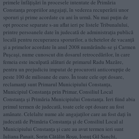
primele înfăţişări în procesele intentate de Primăria
Constanţa propriilor angajaţi, în vederea recuperării unor
sporuri şi prime acordate cu ani în urmă. Nu mai puţin de
opt procese separate s-au aflat ieri pe listele Tribunalului,
printre persoanele date în judecată de administraţia publică
locală pentru recuperarea sporurilor, a tichetelor de vacanţă
şi a primelor acordate în anul 2008 numărându-se şi Carmen
Puşcaşi, nume cunoscut din dosarul retrocedărilor, în care
femeia este inculpată alături de primarul Radu Mazăre,
pentru un prejudiciu imputat de procurorii anticorupţie de
peste 100 de milioane de euro. În toate cele opt dosare,
reclamanţi sunt Primarul Municipiului Constanţa,
Municipiul Constanţa prin Primar, Consiliul Local
Constanţa şi Primăria Municipiului Constanţa. Ieri fiind abia
primul termen de judecată, toate cele opt dosare au fost
amânate. Celelalte nume ale angajaţilor care au fost daţi în
judecată de Primăria Constanţa şi de Consiliul Local al
Municipiului Constanţa şi care au avut termen ieri sunt
Iuliana Panait, Sorin Cătălin Roşu, Ionuţ Gil Sanchi,