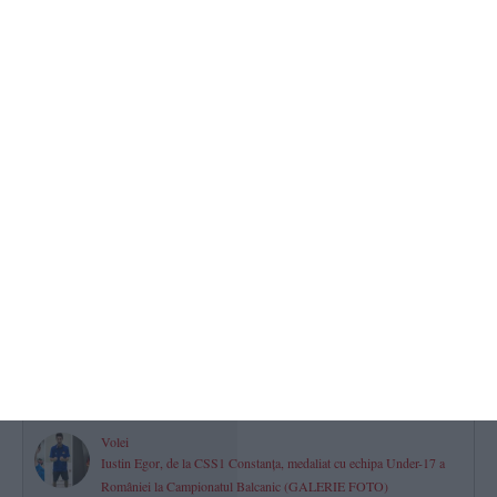
2026.08.10 -
16:03
548
CS Marina Constanța, 12 medalii, dintre care cinci de aur, la
Campionatul Mondial de Ju-Jitsu 2026! „Un bilanț extraordinar“
(GALERIE FOTO)
2026.08.10 -
17:00
525
Horoscop pentru luni, 10 august 2026. Comunicarea este la cote
înalte pentru unii nativi
2026.08.10 -
08:17
515
Pista reabilitată de atletism de la Palatul Copiilor Constanța se
inaugurează în această săptămână
2026.08.10 -
12:43
506
Volei
Iustin Egor, de la CSS1 Constanța, medaliat cu echipa Under-17 a
României la Campionatul Balcanic (GALERIE FOTO)