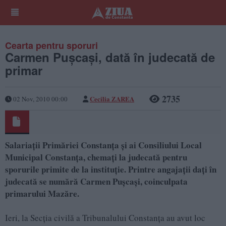
Cearta pentru sporuri
Carmen Puşcaşi, dată în judecată de
primar
2735
Cecilia ZAREA
02 Nov, 2010 00:00
Salariaţii Primăriei Constanţa şi ai Consiliului Local
Municipal Constanţa, chemaţi la judecată pentru
sporurile primite de la instituţie. Printre angajaţii daţi în
judecată se numără Carmen Puşcaşi, coinculpata
primarului Mazăre.
Ieri, la Secţia civilă a Tribunalului Constanţa au avut loc