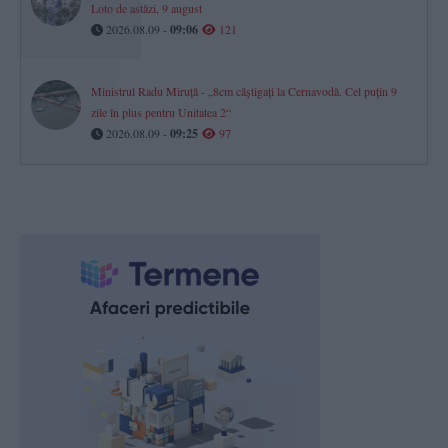
Loto de astăzi, 9 august
2026.08.09 -
09:06
121
Ministrul Radu Miruță - „8cm câștigați la Cernavodă. Cel puțin 9
zile în plus pentru Unitatea 2“
2026.08.09 -
09:25
97