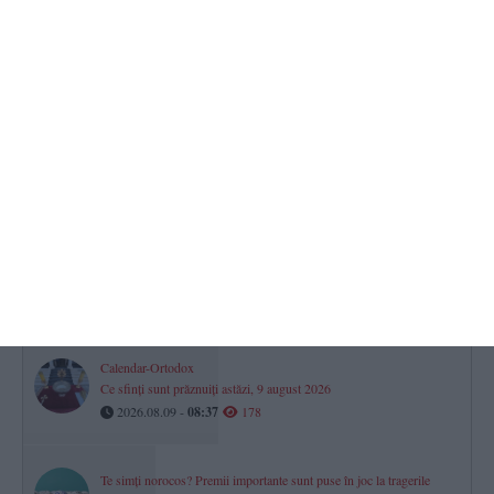
Cod galben de vânt puternic la Constanța! Unde puteți semnala
problemele cauzate de vreme
2026.08.09 -
08:46
228
România a promovat în Divizia A a Campionatului European de
baschet feminin U18
2026.08.09 -
08:24
217
Ziua Marinei Române, la 124 de ani de la prima sărbătorire!
Programul activităților din județul Constanța
2026.08.09 -
08:43
183
Calendar-Ortodox
Ce sfinți sunt prăznuiți astăzi, 9 august 2026
2026.08.09 -
08:37
178
Te simți norocos? Premii importante sunt puse în joc la tragerile