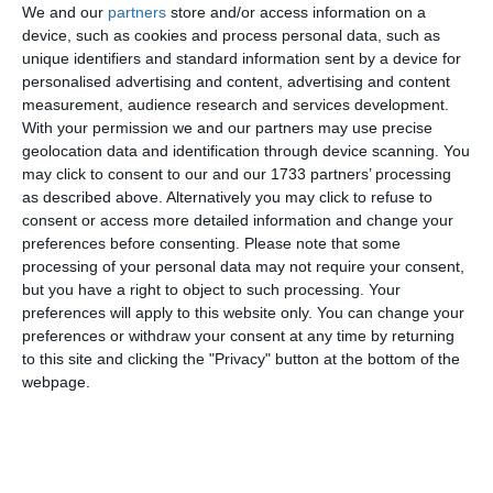
We and our
partners
store and/or access information on a
Dacă până și această categorie de angajați care iese destul
device, such as cookies and process personal data, such as
de greu la greve și acțiuni de protest au făcut-o totuși și încă
unique identifiers and standard information sent by a device for
cu un impact social atât de mare, îndrăznesc să consider că
personalised advertising and content, advertising and content
este foarte grăitor pentru nivelul în care a ajuns să fie
measurement, audience research and services development.
cârmuită țara.
With your permission we and our partners may use precise
geolocation data and identification through device scanning. You
may click to consent to our and our 1733 partners’ processing
as described above. Alternatively you may click to refuse to
consent or access more detailed information and change your
preferences before consenting.
Please note that some
processing of your personal data may not require your consent,
but you have a right to object to such processing. Your
preferences will apply to this website only. You can change your
preferences or withdraw your consent at any time by returning
to this site and clicking the "Privacy" button at the bottom of the
webpage.