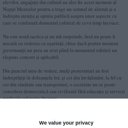
elevilor, angajații din cultură au ales fix acest moment al
Nopții Muzeelor pentru a trage un semnal de alarmă și a
îndrepta atenția și opinia publică asupra unor aspecte cu
care se confruntă domeniul cultural de ceva timp încoace.
Nu este nouă tactica și nu mă surprinde, însă nu poate fi
trecută cu vederea cu ușurință, chiar dacă pentru moment
guvernanții nu prea au avut până la momentul editării un
răspuns concret și aplicabil.
Din punctul meu de vedere, mulți protestatari au fost
îndreptățiți în doleanțele lor, și cei din învățământ, la fel cu
cei din sănătate sau transporturi, o societate nu se poate
considera democratică sau civilizată fără educație și servicii
medicale cel puțin decente.
Dar refuzul celor din cultură de a nu lua parte la ampla
acțiune denumită Noaptea Muzeelor îl găsesc ca fiind cea
We value your privacy
mai usturătoare palmă plesnită peste fața actualei guvernări.