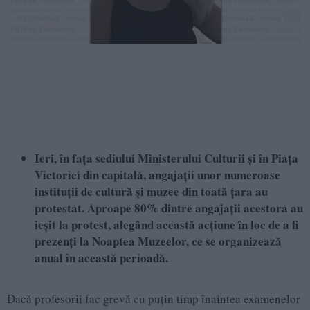
Ieri, în fața sediului Ministerului Culturii și în Piața
Victoriei din capitală, angajații unor numeroase
instituții de cultură și muzee din toată țara au
protestat. Aproape 80% dintre angajații acestora au
ieșit la protest, alegând această acțiune în loc de a fi
prezenți la Noaptea Muzeelor, ce se organizează
anual în această perioadă.
Dacă profesorii fac grevă cu puțin timp înaintea examenelor