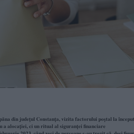
ăna din județul Constanța, vizita factorului poștal la începu
a alocației, ci un ritual al siguranței financiare
ebruarie 2023, când zeci de persoane s-au trezit că, deși figu