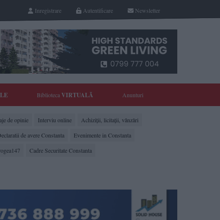
Inregistrare
Autentificare
Newsletter
YLE
Biblioteca
VIRTUALĂ
Anunturi
je de opinie
Interviu online
Achiziții, licitații, vânzări
eclaratii de avere Constanta
Evenimente in Constanta
rogea147
Cadre Securitate Constanta