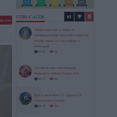
STIRI CALDE
me text
Tradiții pentru spor și sănătate la
Schimbarea la Față! Dacă astăzi vremea este
însorită, toamna va fi una roditoare și
îmbelșugată
09:22
56
Serviciul de stare civilă Constanţa.
Publicaţii de căsătorie 5 august 2026
09:17
84
Egal în meciul dintre CS Agigea și CS
Constructorul Constanța
09:10
204