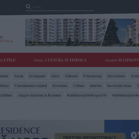
R!
IRTUALĂ
tii
UTILE
Stiinta,
CULTURA SI TEHNICA
Sanatate
SI LIFEST
litate
Social
Invatamant
Sport
Editorial
Fotoreportaj
Stiri externe
Sonda
biliare
Constanteanul suparat
Economic
Cultura
Interviu
Insolventa firme
D
EsteBine
Alegeri electorale în România
#sărbătoreşteDobrogea150
#sărbătoreşteDob