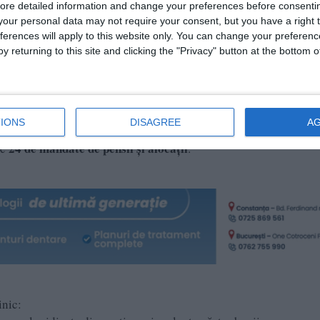
ore detailed information and change your preferences before consenti
alnic, beneficiar de pensie, a reclamat la oficiul poștal faptul că
our personal data may not require your consent, but you have a right t
 părea a fi o simplă întârziere s-a dovedit a fi vârful unui aisberg
ferences will apply to this website only. You can change your preferen
tă a Companiei Naționale Poșta Română din anul 2019.
y returning to this site and clicking the "Privacy" button at the bottom
i date fictive
țumit doar cu însușirea sumelor de bani. Pentru a-și acoperi urm
IONS
DISAGREE
A
 un plan laborios de falsificare a documentelor oficiale. În perioa
24 de mandate de pensii și alocații
de
.
inic: