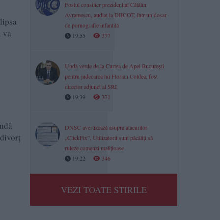
Fostul consilier prezidențial Cătălin
Avramescu, audiat la DIICOT, într-un dosar
lipsa
de pornografie infantilă
i va
19:55
377
Undă verde de la Curtea de Apel București
pentru judecarea lui Florian Coldea, fost
director adjunct al SRI
19:39
371
ândă
DNSC avertizează asupra atacurilor
 divorț
„ClickFix”. Utilizatorii sunt păcăliți să
ruleze comenzi malițioase
19:22
346
VEZI TOATE STIRILE