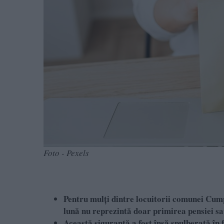
Foto - Pexels
Pentru mulți dintre locuitorii comunei Cump
lună nu reprezintă doar primirea pensiei sau 
Această siguranță a fost însă spulberată în f