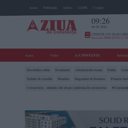
Acasa
Publicitate
Arhiva
GDPR
Contact
09:26
06 08 2026
CITESTE UN ZIAR LIBE
Deschide BIBLIOTECA V
Acasa
Video
In
CONSTANTA
Informa
Deschidere editie
Eveniment
Administratie locala
Politic
Actua
Sedinte de consiliu
Monden
Magazinul de business
Proiecte imo
Coronavirus - ultimele stiri despre epidemia de coronavirus
#Constanta