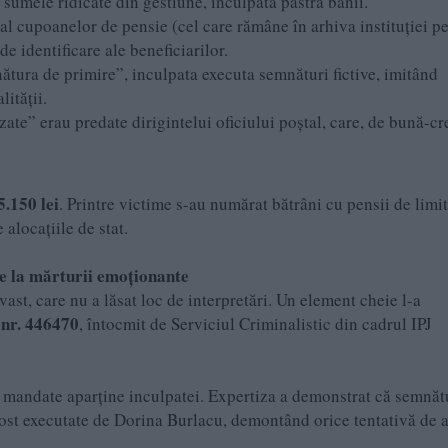
 sumele ridicate din gestiune, inculpata păstra banii.
al cupoanelor de pensie (cel care rămâne în arhiva instituției p
de identificare ale beneficiarilor.
tura de primire”, inculpata executa semnături fictive, imitând
lității.
te” erau predate dirigintelui oficiului poștal, care, de bună-cr
5.150 lei
. Printre victime s-au numărat bătrâni cu pensii de limi
alocațiile de stat.
ce la mărturii emoționante
st, care nu a lăsat loc de interpretări. Un element cheie l-a
 nr. 446470
, întocmit de Serviciul Criminalistic din cadrul IPJ
de mandate aparține inculpatei. Expertiza a demonstrat că semnăt
fost executate de Dorina Burlacu, demontând orice tentativă de 