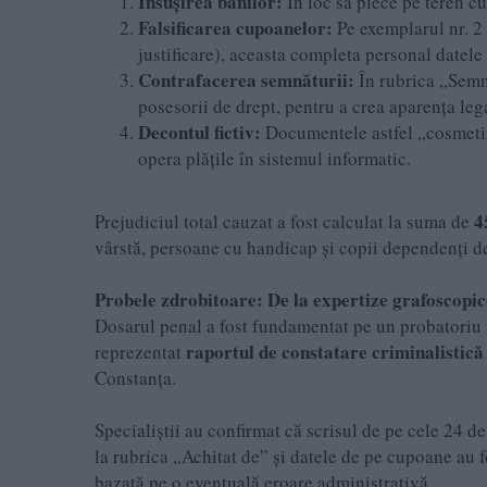
Însușirea banilor:
În loc să plece pe teren cu
Falsificarea cupoanelor:
Pe exemplarul nr. 2 
justificare), aceasta completa personal datele 
Contrafacerea semnăturii:
În rubrica „Semnă
posesorii de drept, pentru a crea aparența lega
Decontul fictiv:
Documentele astfel „cosmetiza
opera plățile în sistemul informatic.
4
Prejudiciul total cauzat a fost calculat la suma de
vârstă, persoane cu handicap și copii dependenți de 
Probele zdrobitoare: De la expertize grafoscopi
Dosarul penal a fost fundamentat pe un probatoriu va
raportul de constatare criminalistică
reprezentat
Constanța.
Specialiștii au confirmat că scrisul de pe cele 24 
la rubrica „Achitat de” și datele de pe cupoane au 
bazată pe o eventuală eroare administrativă.