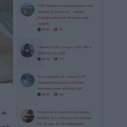
OMD Mamaia-Constanța lansează o nouă
campanie de promovare - „Mamaia,
destinația perfectă care îți trezește toate
simțurile”
09:00
70
Calendar ortodox, 6 august 2026. Iată ce
sărbătoare este astăzi
08:50
197
Horoscop pentru joi, 6 august 2026.
Oportunități financiare și schimbări
importante pentru mai multe zodii​
08:40
160
t de
Termen nou în dosarul privind anularea
Hotărârii AGA la Romned Port Operator
SA. Dosarul, pe rolul Tribunalului
rau în