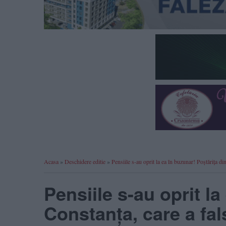
Acasa
»
Deschidere editie
»
Pensiile s-au oprit la ea în buzunar! Poștărița di
Pensiile s-au oprit la
Constanța, care a fal