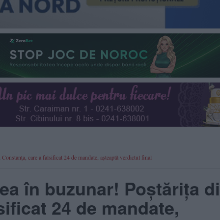
n Constanța, care a falsificat 24 de mandate, așteaptă verdictul final
 ea în buzunar! Poștărița d
sificat 24 de mandate,