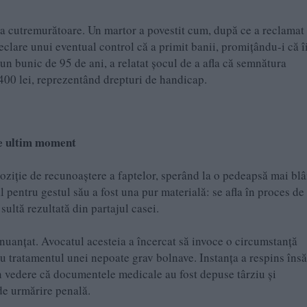
ea cutremurătoare. Un martor a povestit cum, după ce a reclamat 
declare unui eventual control că a primit banii, promițându-i că î
 un bunic de 95 de ani, a relatat șocul de a afla că semnătura
400 lei, reprezentând drepturi de handicap.
 de ultim moment
poziție de recunoaștere a faptelor, sperând la o pedeapsă mai bl
al pentru gestul său a fost una pur materială: se afla în proces de
 sultă rezultată din partajul casei.
a nuanțat. Avocatul acesteia a încercat să invoce o circumstanță
tru tratamentul unei nepoate grav bolnave. Instanța a respins însă
n vedere că documentele medicale au fost depuse târziu și
 de urmărire penală.