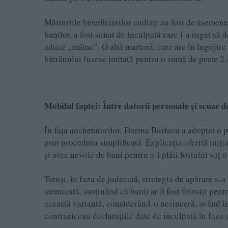
Mărturiile beneficiarilor audiați au fost de asemen
banilor, a fost sunat de inculpată care l-a rugat să 
aduce „mâine”. O altă martoră, care are în îngrijire
bătrânului fusese imitată pentru o sumă de peste 2.
Mobilul faptei: Între datorii personale și scuze
În fața anchetatorilor, Dorina Burlacu a adoptat o 
prin procedura simplificată. Explicația oferită iniți
și avea nevoie de bani pentru a-i plăti fostului soț o
Totuși, în faza de judecată, strategia de apărare s-
atenuantă, susținând că banii ar fi fost folosiți pen
această variantă, considerând-o nesinceră, având î
contraziceau declarațiile date de inculpată în faza