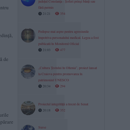
județul Constanța - Șoferi prinși băuți sau
entru
fără permis
21:21
354
Pedepse mai aspre pentru agresiunile
edință,
împotriva personalului medical. Legea a fost
publicată în Monitorul Oficial
21:03
477
tă de
„Cultura Țestului în Oltenia”, proiect lansat
la Craiova pentru promovarea în
patrimoniul UNESCO
20:34
294
Proiectul integrității a trecut de Senat
20:18
352
urile
apărare
Surse