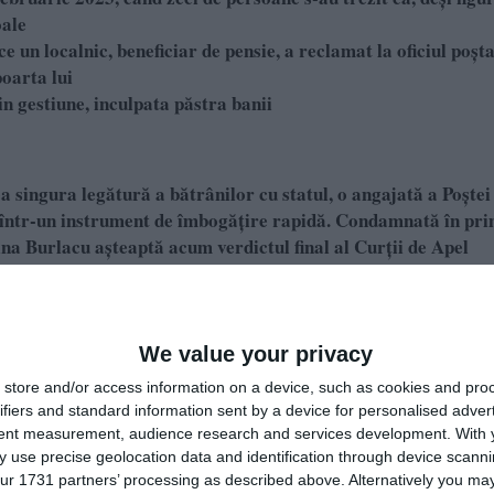
oale
ce un localnic, beneficiar de pensie, a reclamat la oficiul poșta
poarta lui
in gestiune, inculpata păstra banii
a singura legătură a bătrânilor cu statul, o angajată a Poștei
 într-un instrument de îmbogățire rapidă. Condamnată în pr
rina Burlacu așteaptă acum verdictul final al Curții de Apel
erabilitățile sistemului de distribuție a banilor publici.
We value your privacy
județul Constanța, vizita factorului poștal la început de lună n
store and/or access information on a device, such as cookies and pro
un ritual al siguranței financiare. Această siguranță a fost însă
ifiers and standard information sent by a device for personalised adver
-au trezit că, deși figurau în sistem ca fiind plătite, buzunarele
tent measurement, audience research and services development.
With 
 use precise geolocation data and identification through device scanni
ur 1731 partners’ processing as described above. Alternatively you may 