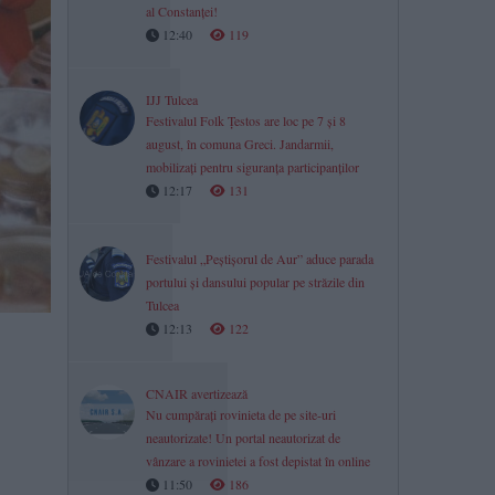
al Constanței!
12:40
119
IJJ Tulcea
Festivalul Folk Țestos are loc pe 7 și 8
august, în comuna Greci. Jandarmii,
mobilizați pentru siguranța participanților
12:17
131
Festivalul „Peștișorul de Aur” aduce parada
portului și dansului popular pe străzile din
Tulcea
12:13
122
CNAIR avertizează
Nu cumpărați rovinieta de pe site-uri
neautorizate! Un portal neautorizat de
vânzare a rovinietei a fost depistat în online
11:50
186