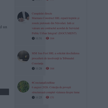
Cumpărări directe
Marmara Construct SRL repară treptele și
zonele pietonale din Năvodari. Iată ce
nd un
valoare are contractul acordat de Serviciul
Public Urban Integrat! (DOCUMENT)
11:31
164
MM Sun Fest SRL a solicitat deschiderea
procedurii de insolvență la Tribunalul
Constanța
11:28
164
#ConstanțaEsteBine
6 august 2026. Colecția de povești
structurează complet viziunea despre lume
11:25
151