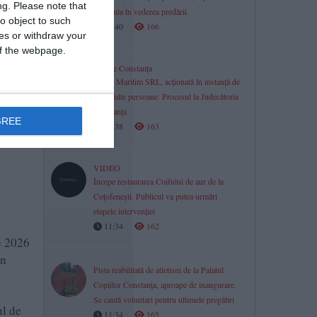
ng.
Please note that
România în vederea predării
o object to such
11:40
166
ces or withdraw your
 of the webpage.
Justiție Constanța
Lukas Maritim SRL, acționată în instanță de
mai multe persoane. Procesul la Judecătoria
Constanța
GREE
11:38
163
VIDEO
Începe restaurarea Coifului de aur de la
Coțofenești. Publicul va putea urmări
etapele intervenției
11:34
162
e 2026
în
Pista reabilitată de atletism de la Palatul
Copiilor Constanța, aproape de inaugurare.
Se caută voluntari pentru ultimele pregătiri
ul de
11:34
165