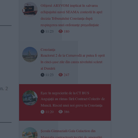
Ofițerul ARSVOM implicat în salvarea
echipajului navei SEAMA contestă în apel
decizia Tribunalului Constanța după
respingerea unei ordonanțe președințiale
11:23
180
Constanța
Reactorul 2 de la Cernavodă ar putea fi oprit
în cinci-șase zile din cauza nivelului scăzut
al Dunării
11:23
247
Eșec în negocierile de la CT BUS
Angajații au rămas fără Contract Colectiv de
Muncă. Riscul unei noi greve la Constanța
11:20
386
Școala Gimnazială Gala Galaction din
Mangalia contractează lucrări de amenajări