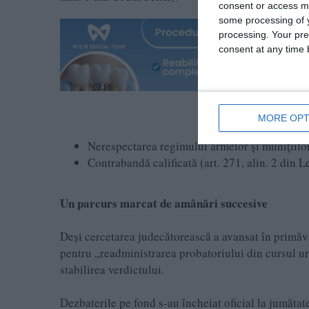
consent or access m
some processing of y
processing. Your pre
consent at any time b
MORE OPT
Nerespectarea regimului armelor și munițiilor 
Contrabandă calificată (art. 271, alin. 2 din
Un parcurs marcat de amânări succesive
Deși cercetarea judecătorească a avansat în primăv
pentru „readministrarea probatoriului din cursul ur
stabilirea verdictului.
Dezbaterile pe fond s-au încheiat oficial la jumătat