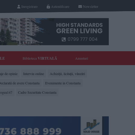
Inregistrare
Autentificare
Newsletter
YLE
Biblioteca
VIRTUALĂ
Anunturi
je de opinie
Interviu online
Achiziții, licitații, vânzări
eclaratii de avere Constanta
Evenimente in Constanta
rogea147
Cadre Securitate Constanta