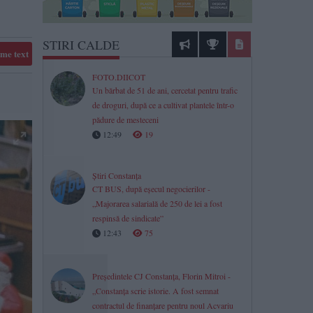
STIRI CALDE
me text
FOTO.DIICOT
Un bărbat de 51 de ani, cercetat pentru trafic
de droguri, după ce a cultivat plantele într-o
pădure de mesteceni
12:49
19
Știri Constanța
CT BUS, după eșecul negocierilor -
„Majorarea salarială de 250 de lei a fost
respinsă de sindicate”
12:43
75
Președintele CJ Constanța, Florin Mitroi -
„Constanța scrie istorie. A fost semnat
contractul de finanțare pentru noul Acvariu