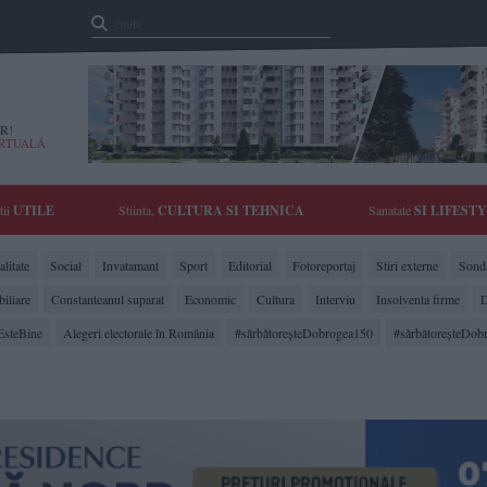
R!
IRTUALĂ
tii
UTILE
Stiinta,
CULTURA SI TEHNICA
Sanatate
SI LIFEST
litate
Social
Invatamant
Sport
Editorial
Fotoreportaj
Stiri externe
Sonda
biliare
Constanteanul suparat
Economic
Cultura
Interviu
Insolventa firme
D
EsteBine
Alegeri electorale în România
#sărbătoreşteDobrogea150
#sărbătoreşteDob