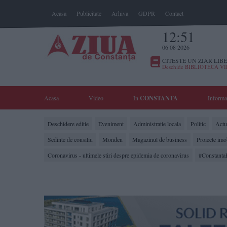
Acasa
Publicitate
Arhiva
GDPR
Contact
12:51
06 08 2026
CITESTE UN ZIAR LIBE
Deschide BIBLIOTECA V
Acasa
Video
In
CONSTANTA
Informa
Deschidere editie
Eveniment
Administratie locala
Politic
Actua
Sedinte de consiliu
Monden
Magazinul de business
Proiecte imo
Coronavirus - ultimele stiri despre epidemia de coronavirus
#Constanta