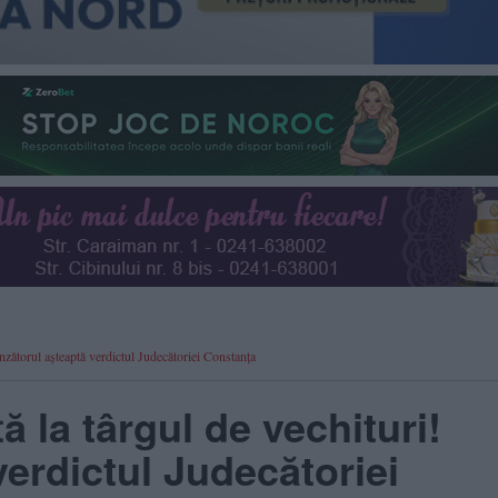
ânzătorul așteaptă verdictul Judecătoriei Constanța
ă la târgul de vechituri!
erdictul Judecătoriei