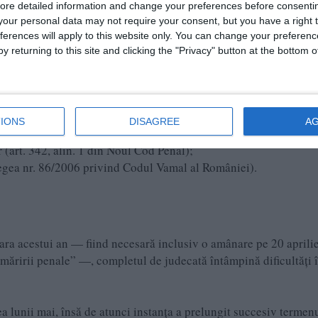
ore detailed information and change your preferences before consenti
our personal data may not require your consent, but you have a right t
ferences will apply to this website only. You can change your preferen
y returning to this site and clicking the "Privacy" button at the bottom
IONS
DISAGREE
A
(art. 342, alin. 1 din Noul Cod Penal);
 Legea nr. 86/2006 privind Codul Vamal al României).
ara acestui an — fiind necesară inclusiv o amânare pe 20 aprili
măririi penale” —, completul de judecată întâmpină dificultăți 
ea lunii mai, însă de atunci instanța a prelungit succesiv termen