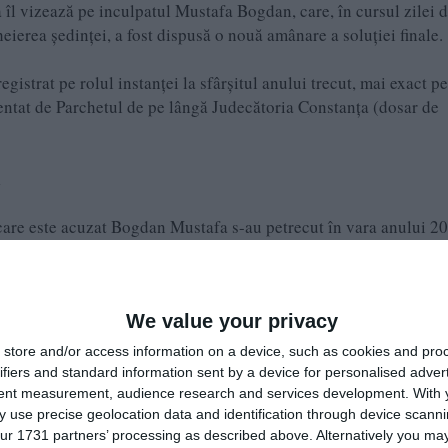
 îl vizează pe inculpatul Mustafa Bogdan, care, în cursul zilei 
cheierea ședinței, a fost dispusă o nouă amânare a soluției finale.
strat pe rolul instanței la sfârșitul anului trecut, mai exact p
ntat de Parchetul de pe lângă Judecătoria Constanța (dosar de
i
 care este acuzat Bogdan Mustafa s-au petrecut în vara anului 2
, bărbatul a deținut și a expus spre vânzare un număr de 68 de un
We value your privacy
ublic intens frecventat: incinta târgului de vechituri din apropie
 deținerea ilegală a cartușelor, procurorii au reținut în sarcina
store and/or access information on a device, such as cookies and pro
ară, fără drept, din culpă.
ifiers and standard information sent by a device for personalised adver
tent measurement, audience research and services development.
With 
 use precise geolocation data and identification through device scanni
uă infracțiuni grave, aflate în concurs material (cu aplicarea art
ur 1731 partners’ processing as described above. Alternatively you may 