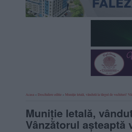
Acasa
»
Deschidere editie
»
Muniție letală, vândută la târgul de vechituri! V
Muniție letală, vândut
Vânzătorul așteaptă v