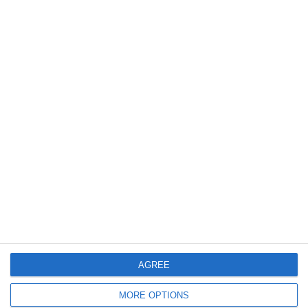
770
17 Jul, 2026 14:54
Stagiunea Estivală a Artelor Spectacolului – SEAS 2026 continuă
„Cartea și scena” transformă lectura într-o aventură
AGREE
635
15 Jul, 2026 14:41
SEAS 2026, ediția a cincea. Programul anunțat al evenimentelor
MORE OPTIONS