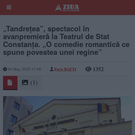
„Tandrețea”, spectacol în
avanpremieră la Teatrul de Stat
Constanța. „O comedie romantică ce
spune povestea unei regine”
1352
Paris RAFTI
09 May, 2025 17:00
(1)