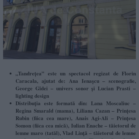
„Tandrețea” este un spectacol regizat de Florin
Caracala, ajutat de: Ana Ienașcu – scenografie,
George Gîdei – univers sonor și Lucian Prasti –
lighting design
Distribuția este formată din: Lana Moscaliuc –
Regina Smarald (mama), Liliana Cazan – Prințesa
Rubin (fiica cea mare), Anais Agi-Ali – Prințesa
Somon (fiica cea mică), Iulian Enache – tăietorul de
lemne maro (tatăl), Vlad Lință – tăietorul de lemne