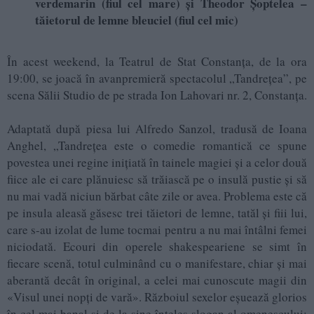
verdemarin (fiul cel mare) și Theodor Șoptelea –
tăietorul de lemne bleuciel (fiul cel mic)
În acest weekend, la Teatrul de Stat Constanța, de la ora
19:00, se joacă în avanpremieră spectacolul „Tandrețea”, pe
scena Sălii Studio de pe strada Ion Lahovari nr. 2, Constanța.
Adaptată după piesa lui Alfredo Sanzol, tradusă de Ioana
Anghel, „Tandrețea este o comedie romantică ce spune
povestea unei regine inițiată în tainele magiei și a celor două
fiice ale ei care plănuiesc să trăiască pe o insulă pustie și să
nu mai vadă niciun bărbat câte zile or avea. Problema este că
pe insula aleasă găsesc trei tăietori de lemne, tatăl și fiii lui,
care s-au izolat de lume tocmai pentru a nu mai întâlni femei
niciodată. Ecouri din operele shakespeariene se simt în
fiecare scenă, totul culminând cu o manifestare, chiar și mai
aberantă decât în original, a celei mai cunoscute magii din
«Visul unei nopți de vară». Războiul sexelor eșuează glorios
în cel mai banal și de la sine înțeles slogan al omenescului: