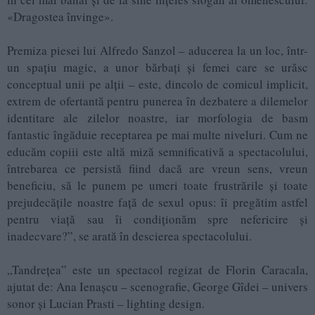
«Dragostea învinge».
Premiza piesei lui Alfredo Sanzol – aducerea la un loc, într-
un spațiu magic, a unor bărbați și femei care se urăsc
conceptual unii pe alții – este, dincolo de comicul implicit,
extrem de ofertantă pentru punerea în dezbatere a dilemelor
identitare ale zilelor noastre, iar morfologia de basm
fantastic îngăduie receptarea pe mai multe niveluri. Cum ne
educăm copiii este altă miză semnificativă a spectacolului,
întrebarea ce persistă fiind dacă are vreun sens, vreun
beneficiu, să le punem pe umeri toate frustrările și toate
prejudecățile noastre față de sexul opus: îi pregătim astfel
pentru viață sau îi condiționăm spre nefericire și
inadecvare?”, se arată în descierea spectacolului.
„Tandrețea” este un spectacol regizat de Florin Caracala,
ajutat de: Ana Ienașcu – scenografie, George Gîdei – univers
sonor și Lucian Prasti – lighting design.