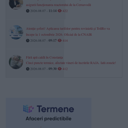
asigură funcționarea reactorului de la Cernavodă
2026.08.07 -
11:14
422
Atenție șoferi! Aplicarea tarifelor pentru rovinietă și TollRo va
începe la 1 octombrie 2026. Oficial de la CNAIR
2026.08.07 -
09:17
414
Fără apă caldă în Constanța
Cinci puncte termice, afectate vineri de lucrările RAJA. Iată zonele!
2026.08.07 -
09:30
412