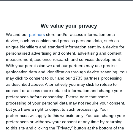
Distribuția este formată din: Lana Moscaliuc – Regina
Smarald (mama), Liliana Cazan – Prințesa Rubin (fiica cea
mare), Anais Agi-Ali – Prințesa Somon (fiica cea mică),
We value your privacy
Iulian Enache – tăietorul de lemne maro (tatăl), Vlad Lință –
We and our
partners
store and/or access information on a
tăietorul de lemne verdemarin (fiul cel mare) și Theodor
device, such as cookies and process personal data, such as
Șoptelea – tăietorul de lemne bleuciel (fiul cel mic).
unique identifiers and standard information sent by a device for
personalised advertising and content, advertising and content
Premiera spectacolului va avea loc pe 14 și 15 mai 2025, de
measurement, audience research and services development.
la ora 19:00.
With your permission we and our partners may use precise
geolocation data and identification through device scanning. You
may click to consent to our and our 1733 partners’ processing
Citește și:
as described above. Alternatively you may click to refuse to
consent or access more detailed information and change your
preferences before consenting.
Please note that some
processing of your personal data may not require your consent,
but you have a right to object to such processing. Your
preferences will apply to this website only. You can change your
preferences or withdraw your consent at any time by returning
to this site and clicking the "Privacy" button at the bottom of the