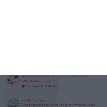
RAJA SA
Avarie pe aleea Topolog din Constanța. Mai mulți consumatori au
rămas fără apă la robinete
2026.08.07 -
08:46
551
Știri Constanța azi
VIDEO. Salvamarii trag un nou semnal de alarmă după o
intervenție la limită-„Dacă vezi că nu te ții bine pe picioare, stai pe
nisip“
2026.08.07 -
14:01
545
Două medicamente cunoscute, retrase preventiv din farmacii.
ANMDMR face verificări
2026.08.07 -
13:22
456
Sănătate Constanța
Legea nr. 166/2026 a fost promulgată. Închisoare pentru atacurile