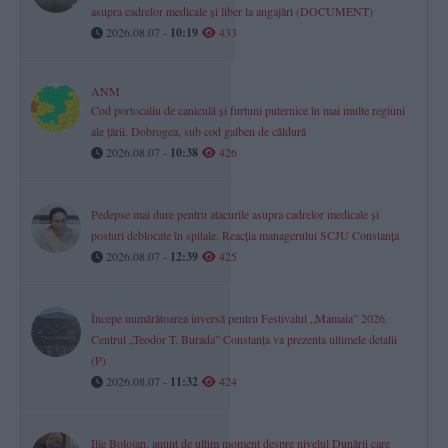
asupra cadrelor medicale și liber la angajări (DOCUMENT)
2026.08.07 -
10:19
433
ANM
Cod portocaliu de caniculă și furtuni puternice în mai multe regiuni
ale țării. Dobrogea, sub cod galben de căldură
2026.08.07 -
10:38
426
Pedepse mai dure pentru atacurile asupra cadrelor medicale și
posturi deblocate în spitale. Reacția managerului SCJU Constanța
2026.08.07 -
12:39
425
Începe numărătoarea inversă pentru Festivalul „Mamaia” 2026.
Centrul „Teodor T. Burada” Constanța va prezenta ultimele detalii
(P)
2026.08.07 -
11:32
424
Ilie Bolojan, anunț de ultim moment despre nivelul Dunării care