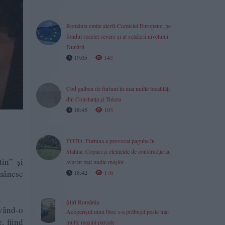
România emite alertă Comisiei Europene, pe
fondul secetei severe și al scăderii nivelului
Dunării
19:05
143
Cod galben de furtuni în mai multe localități
din Constanța și Tulcea
18:45
103
FOTO. Furtuna a provocat pagube în
Slatina. Copaci și elemente de construcție au
in” și
avariat mai multe mașini
omânesc
18:42
176
Știri România
având-o
Acoperișul unui bloc s-a prăbușit peste mai
, fiind
multe mașini parcate