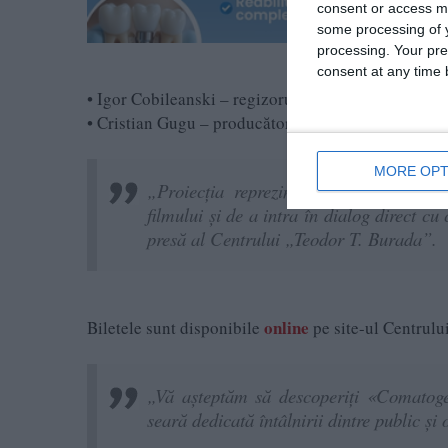
consent or access m
some processing of y
processing. Your pre
consent at any time b
• Igor Cobileanski – regizorul filmului
• Cristian Gugu – producătorul filmului
MORE OPT
„Proiecția reprezintă o ocazie rară pen
filmului și de a intra în dialog direct cu
presă al Centrului „Teodor T. Burada”.
online
Biletele sunt disponibile
pe site-ul Centrului
„Vă așteptăm să descoperiți «Comatogen
seară dedicată întâlnirii dintre public și