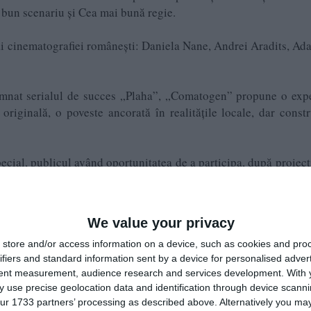
bun scenariu și Cea mai bună regie.
i ai cinematografiei românești: Daniela Nane, Andrei Aradits, Ad
emnat serialul de succes „Plaha”, „Comatogen” propune o exp
originală, o poveste ancorată în realitățile locale, dar constr
cial, publicul având oportunitatea de a participa, după proiecți
importante ale cinematografiei românești.
rezentativi ai producției:
We value your privacy
store and/or access information on a device, such as cookies and pro
ifiers and standard information sent by a device for personalised adver
tent measurement, audience research and services development.
With 
 use precise geolocation data and identification through device scanni
ur 1733 partners’ processing as described above. Alternatively you may 