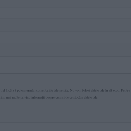
fel încât să putem urmări comentariile tale pe site. Nu vom folosi datele tale în alt scop. Pentru
primi mai multe privind informaţii despre cum și de ce stocăm datele tale.