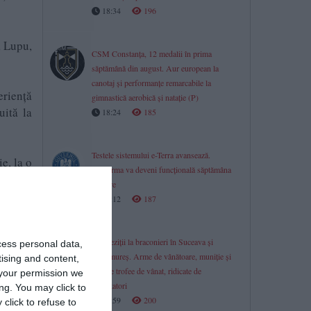
18:34
196
a Lupu,
CSM Constanța, 12 medalii în prima
săptămână din august. Aur european la
canotaj și performanțe remarcabile la
eriență
gimnastică aerobică și natație (P)
uită la
18:24
185
Testele sistemului e-Terra avansează.
e, la o
Platforma va deveni funcțională săptămâna
viitoare
18:12
187
Percheziții la braconieri în Suceava și
cess personal data,
Maramureș. Arme de vânătoare, muniție și
tising and content,
zeci de trofee de vânat, ridicate de
your permission we
anchetatori
ng. You may click to
17:59
200
click to refuse to