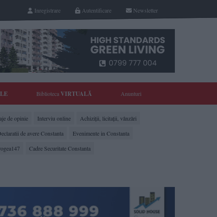
Inregistrare
Autentificare
Newsletter
YLE
Biblioteca
VIRTUALĂ
Anunturi
je de opinie
Interviu online
Achiziții, licitații, vânzări
eclaratii de avere Constanta
Evenimente in Constanta
rogea147
Cadre Securitate Constanta