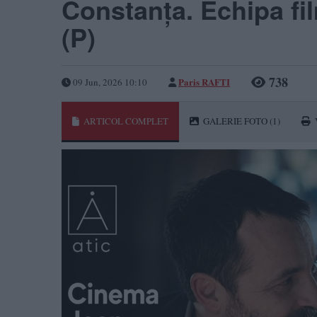
Constanța. Echipa fil
(P)
738
Paris RAFTI
09 Jun, 2026 10:10
ARTICOL COMPLET
GALERIE FOTO
(1)