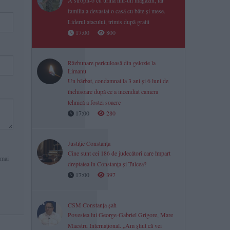
A stropit-o cu urină într-un magazin, iar
familia a devastat o casă cu bâte și mese.
Liderul atacului, trimis după gratii
17:00
800
Răzbunare periculoasă din gelozie la
Limanu
Un bărbat, condamnat la 3 ani și 6 luni de
închisoare după ce a incendiat camera
tehnică a fostei soacre
17:00
280
Justiție Constanța
Cine sunt cei 186 de judecători care împart
 mai
dreptatea în Constanța și Tulcea?
17:00
397
CSM Constanța șah
Povestea lui George-Gabriel Grigore, Mare
Maestru Internațional. „Am știut că vei