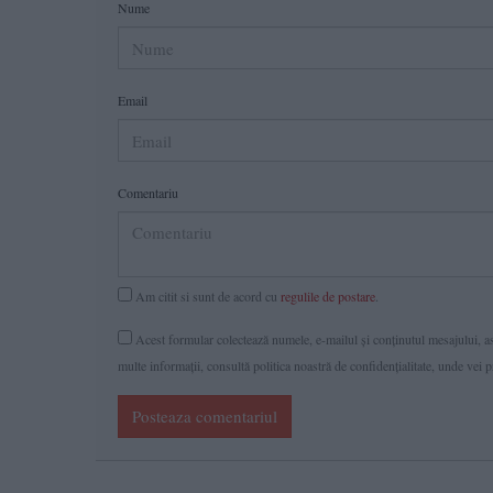
Nume
Email
Comentariu
Am citit si sunt de acord cu
regulile de postare
.
Acest formular colectează numele, e-mailul şi conținutul mesajului, ast
multe informaţii, consultă politica noastră de confidenţialitate, unde vei 
Posteaza comentariul