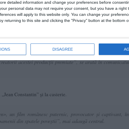
ore detailed information and change your preferences before consenti
our personal data may not require your consent, but you have a right t
ferences will apply to this website only. You can change your preferen
y returning to this site and clicking the "Privacy" button at the bottom
IONS
DISAGREE
A
tru spectatorii constănțeni de a descoperi culisele realiz
 creatorii acestei producții premiate”, se arată în comunicatu
 „Jean Constantin” și la casierie.
», un film românesc puternic, provocator și captivant, în
 oamenii din spatele poveștii”, mai adaugă centrul.