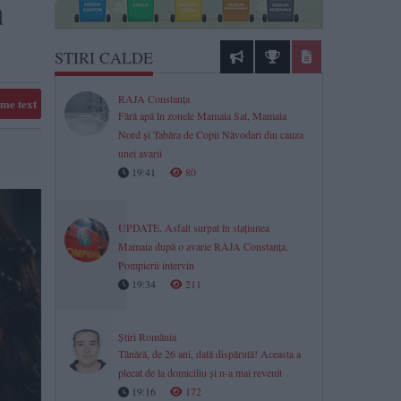
ă
STIRI CALDE
RAJA Constanța
me text
Fără apă în zonele Mamaia Sat, Mamaia
Nord și Tabăra de Copii Năvodari din cauza
unei avarii
19:41
80
UPDATE. Asfalt surpat în stațiunea
Mamaia după o avarie RAJA Constanța.
Pompierii intervin
19:34
211
Știri România
Tânără, de 26 ani, dată dispărută! Aceasta a
plecat de la domiciliu și n-a mai revenit
19:16
172