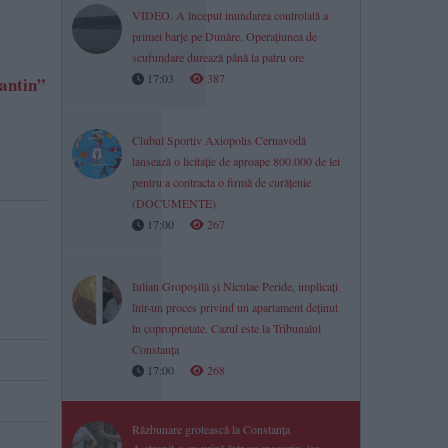
VIDEO. A început inundarea controlată a
primei barje pe Dunăre. Operațiunea de
scufundare durează până la patru ore
17:03
387
antin”
Clubul Sportiv Axiopolis Cernavodă
lansează o licitație de aproape 800.000 de lei
pentru a contracta o firmă de curățenie
(DOCUMENTE)
17:00
267
Iulian Gropoșilă și Niculae Peride, implicați
într-un proces privind un apartament deținut
în coproprietate. Cazul este la Tribunalul
Constanța
17:00
268
Răzbunare grotească la Constanța