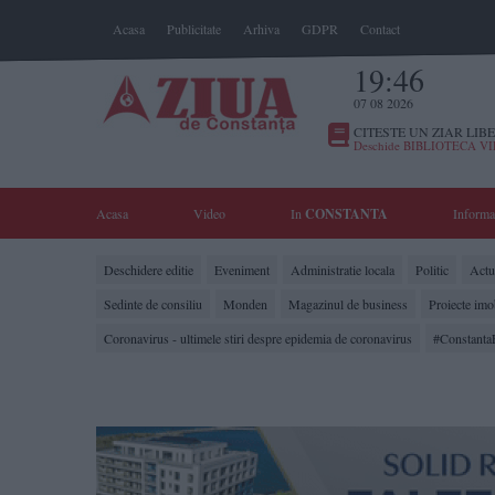
Acasa
Publicitate
Arhiva
GDPR
Contact
19:46
07 08 2026
CITESTE UN ZIAR LIBE
Deschide BIBLIOTECA V
Acasa
Video
In
CONSTANTA
Informa
Deschidere editie
Eveniment
Administratie locala
Politic
Actua
Sedinte de consiliu
Monden
Magazinul de business
Proiecte imo
Coronavirus - ultimele stiri despre epidemia de coronavirus
#Constanta