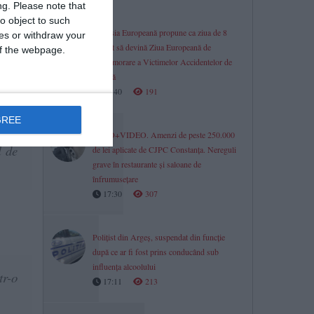
ng.
Please note that
o object to such
Comisia Europeană propune ca ziua de 8
ces or withdraw your
august să devină Ziua Europeană de
 of the webpage.
Comemorare a Victimelor Accidentelor de
Muncă
17:40
191
GREE
ării
FOTO+VIDEO. Amenzi de peste 250.000
l de
de lei aplicate de CJPC Constanța. Nereguli
grave în restaurante și saloane de
înfrumusețare
17:30
307
Polițist din Argeș, suspendat din funcție
după ce ar fi fost prins conducând sub
influența alcoolului
tr-o
17:11
213