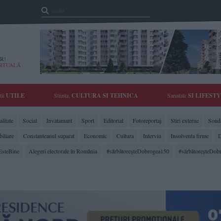
R!
IRTUALĂ
tii
UTILE
Stiinta,
CULTURA SI TEHNICA
Sanatate
SI LIFEST
litate
Social
Invatamant
Sport
Editorial
Fotoreportaj
Stiri externe
Sonda
biliare
Constanteanul suparat
Economic
Cultura
Interviu
Insolventa firme
D
EsteBine
Alegeri electorale în România
#sărbătoreşteDobrogea150
#sărbătoreşteDob