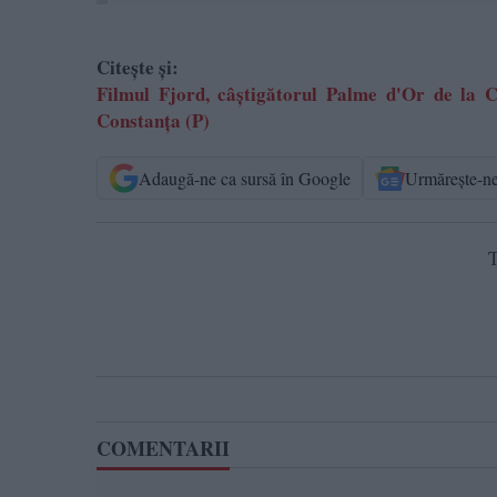
Citește și:
Filmul Fjord, câștigătorul Palme d'Or de la 
Constanța (P)
Adaugă-ne ca sursă în Google
Urmărește-n
T
COMENTARII