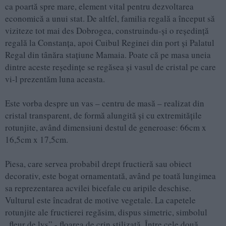
ca poartă spre mare, element vital pentru dezvoltarea
economică a unui stat. De altfel, familia regală a început să
viziteze tot mai des Dobrogea, construindu-și o reședință
regală la Constanța, apoi Cuibul Reginei din port și Palatul
Regal din tânăra stațiune Mamaia. Poate că pe masa uneia
dintre aceste reședințe se regăsea și vasul de cristal pe care
vi-l prezentăm luna aceasta.
Este vorba despre un vas – centru de masă – realizat din
cristal transparent, de formă alungită și cu extremitățile
rotunjite, având dimensiuni destul de generoase: 66cm x
16,5cm x 17,5cm.
Piesa, care servea probabil drept fructieră sau obiect
decorativ, este bogat ornamentată, având pe toată lungimea
sa reprezentarea acvilei bicefale cu aripile deschise.
Vulturul este încadrat de motive vegetale. La capetele
rotunjite ale fructierei regăsim, dispus simetric, simbolul
„fleur de lys” - floarea de crin stilizată. Între cele două