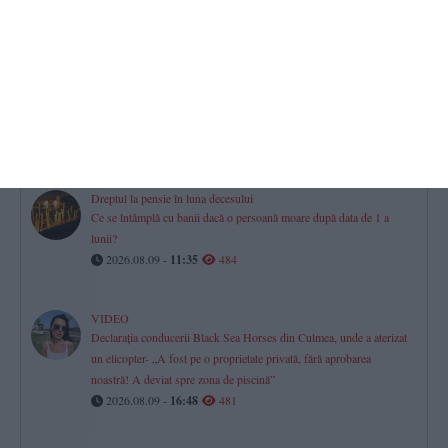
2026.08.09 -
08:46
544
Justiție Constanța
CERONAV le cere socoteală în instanță celor implicați în afacerea
„diplomelor fantomă” și a contractelor cu dedicație
2026.08.09 -
10:31
508
Dreptul la pensie în luna decesului
Ce se întâmplă cu banii dacă o persoană moare după data de 1 a
lunii?
2026.08.09 -
11:35
484
VIDEO
Declarația conducerii Black Sea Horses din Culmea, unde a aterizat
un elicopter- „A fost pe o proprietate privată, fără aprobarea
noastră! A deviat spre zona de piscină”
2026.08.09 -
16:48
481