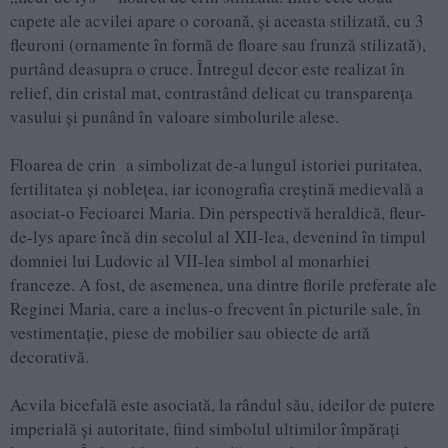
capete ale acvilei apare o coroană, și aceasta stilizată, cu 3
fleuroni (ornamente în formă de floare sau frunză stilizată),
purtând deasupra o cruce. Întregul decor este realizat în
relief, din cristal mat, contrastând delicat cu transparența
vasului și punând în valoare simbolurile alese.
Floarea de crin a simbolizat de-a lungul istoriei puritatea,
fertilitatea și noblețea, iar iconografia creștină medievală a
asociat-o Fecioarei Maria. Din perspectivă heraldică, fleur-
de-lys apare încă din secolul al XII-lea, devenind în timpul
domniei lui Ludovic al VII-lea simbol al monarhiei
franceze. A fost, de asemenea, una dintre florile preferate ale
Reginei Maria, care a inclus-o frecvent în picturile sale, în
vestimentație, piese de mobilier sau obiecte de artă
decorativă.
Acvila bicefală este asociată, la rândul său, ideilor de putere
imperială și autoritate, fiind simbolul ultimilor împărați