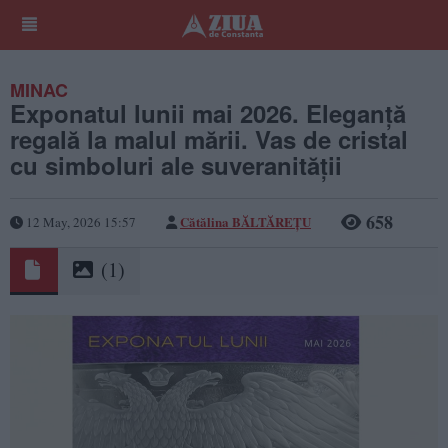
MINAC
​Exponatul lunii mai 2026. Eleganță
regală la malul mării. Vas de cristal
cu simboluri ale suveranității
658
Cătălina BĂLTĂREȚU
12 May, 2026 15:57
(1)