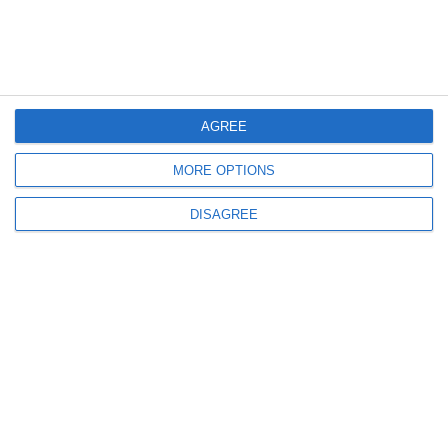
774
09 Oct, 2025 13:54
Exponatul lunii la Muzeul de Istorie Constanța- delfinul de os de la Tomis.
AGREE
Povestea impresionantă a mesagerului mărilor
MORE OPTIONS
DISAGREE
975
06 Oct, 2025 13:03
Brățara Principesei Maria de Edinburgh este exponatul lunii octombrie, la
Muzeul Național de Istorie a României