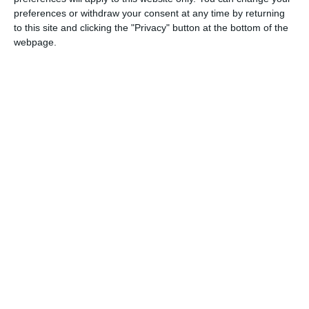
preferences or withdraw your consent at any time by returning
to this site and clicking the "Privacy" button at the bottom of the
webpage.
Exponatul lunii mai 2026 poate fi admirat în
format fizic la sediul muzeului din strada
Arhiepiscopiei nr. 7, municipiul Constanța,
începând de miercuri, 13 mai 2026- a mai
precizat sursa citată.