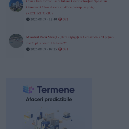
Cum a transformat Laura Iuliana Cocor achizițiile Spitalului
Cernavodă într-o afacere cu 42 de presupuse șpăgi
(RECHIZITORIU)
2026.08.09 -
12:40
382
Ministrul Radu Miruță - „8cm câștigați la Cernavodă. Cel puțin 9
zile în plus pentru Unitatea 2“
2026.08.09 -
09:25
381