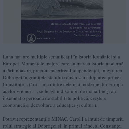
Luna mai are multiple semnificații în istoria României și a
Europei. Momentele majore care au marcat istoria modernă
a țării noastre, precum cucerirea Independenței, integrarea
Dobrogei în granițele statului român sau adoptarea primei
Constituții a țării - una dintre cele mai moderne din Europa
acelor vremuri - , se leagă indisolubil de monarhie și au
însemnat o perioadă de stabilitate politică, creștere
economică și dezvoltare a educației și culturii.
Potrivit reprezentanțilo MINAC, Carol I a intuit de timpuriu
rolul strategic al Dobrogei și, în primul rând, al Constanței