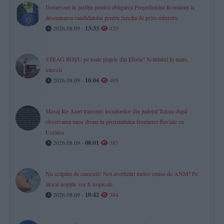
Demersuri în justiție pentru obligarea Președintelui României la
desemnarea candidatului pentru funcția de prim-ministru
2026.08.09 -
13:33
420
STEAG ROȘU pe toate plajele din Eforie! Scăldatul în mare,
interzis
2026.08.09 -
10:04
405
Mesaj Ro Alert transmis locuitorilor din județul Tulcea după
observarea unor drone în proximitatea frontierei fluviale cu
Ucraina
2026.08.09 -
08:01
387
Nu scăpăm de caniculă! Noi avertizări meteo emise de ANM! Pe
litoral nopțile vor fi tropicale
2026.08.09 -
10:42
384