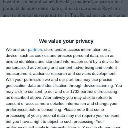
bizantini. În heraldica medievală și modernă, aceasta a fost
preluată de numeroase state și dinastii europene. Regăsim
acest simbol al suveranității și în Țara Românească, pe stema
Cantacuzinilor.
Obiectul prezentat a intrat în patrimoniul Muzeului de
We value your privacy
Istorie Națională și Arheologie Constanța în anii ’70,
We and our
partners
store and/or access information on a
prin transfer de la Teatrul Liric, unde figura ca făcând
device, such as cookies and process personal data, such as
parte din „colecția regală”. Piesa datează, cel mai
unique identifiers and standard information sent by a device for
personalised advertising and content, advertising and content
probabil, de la sfârșitul secolului al XIX-lea –
measurement, audience research and services development.
începutul secolului XX, și impresionează prin decorul
With your permission we and our partners may use precise
elegant, care integrează însemne specifice regalității și
geolocation data and identification through device scanning. You
reflectă, astfel, caracterul său ceremonial și
may click to consent to our and our 1733 partners’ processing
rafinamentul epocii.
as described above. Alternatively you may click to refuse to
consent or access more detailed information and change your
preferences before consenting.
Please note that some
processing of your personal data may not require your consent,
but you have a right to object to such processing. Your
preferences will apply to this website only. You can change your